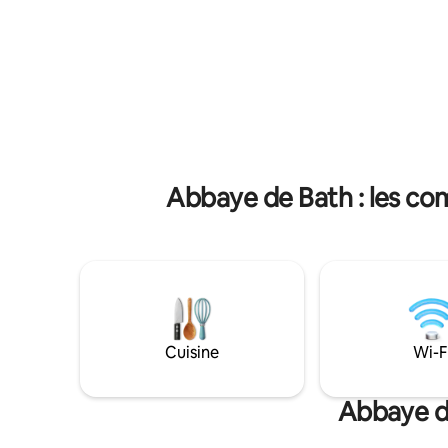
chaleureu
attenante et une salle de bain séparée.
l'archite
Avec accès par ascenseur. À quelques
espérons 
pas du Thermae Spa, avec la magnifique
propriété 
architecture et le charme de Bath juste à
ville pend
votre porte. Il n'y a pas de stationnement
attribué, nous vous recommandons le
stationnement de Southgate.
Abbaye de Bath : les co
Cuisine
Wi-F
Abbaye de