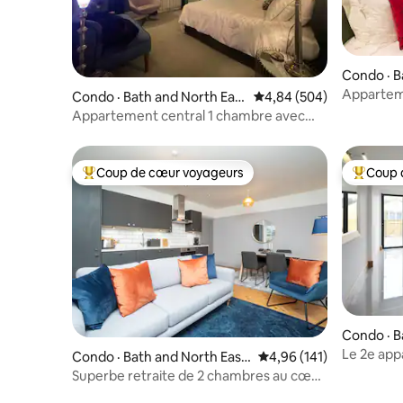
Condo · B
Apparteme
Condo · Bath and North East
Note moyenne de 4,84 
4,84 (504)
Bath
Somerset
Appartement central 1 chambre avec
vue sur les thermes romains
Coup de cœur voyageurs
Coup 
Coup de cœur voyageurs parmi les plus aimés
Coup de 
Condo · B
Le 2e ap
Condo · Bath and North East
Note moyenne de 4,96 
4,96 (141)
Somerset
Superbe retraite de 2 chambres au cœur
de Bath