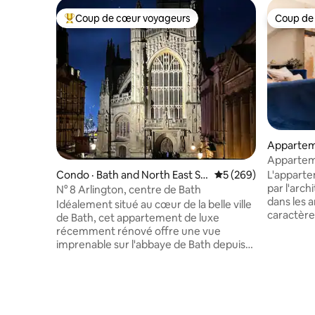
Coup de cœur voyageurs
Coup de
Coup de cœur voyageurs parmi les plus aimés
Coup de
Appartem
rth East 
Apparteme
Condo · Bath and North East So
Note moyenne de 5 
5 (269)
L'apparte
merset
par l'arc
N° 8 Arlington, centre de Bath
dans les a
Idéalement situé au cœur de la belle ville
caractère
de Bath, cet appartement de luxe
architectu
récemment rénové offre une vue
d'étages e
imprenable sur l'abbaye de Bath depuis
encore ex
chaque pièce et se trouve à quelques
hauts pla
pas des célèbres thermes romains.
géorgiens
L'appartement peut accueillir jusqu'à
et une dé
4 personnes dans 2 chambres
l'appart
spacieuses avec salle de douche