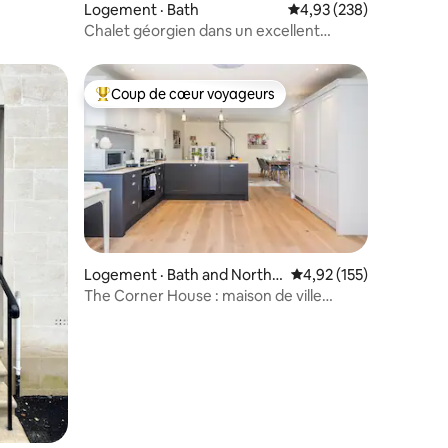
Logement · Bath
Note moyenne de 4,93 
4,93 (238)
Chalet géorgien dans un excellent
emplacement central !
Coup de cœur voyageurs
Coup de cœur voyageurs parmi les plus aimés
Logement · Bath and North E
Note moyenne de 4,92
4,92 (155)
ast Somerset
The Corner House : maison de ville
res
moderne de 3 chambres