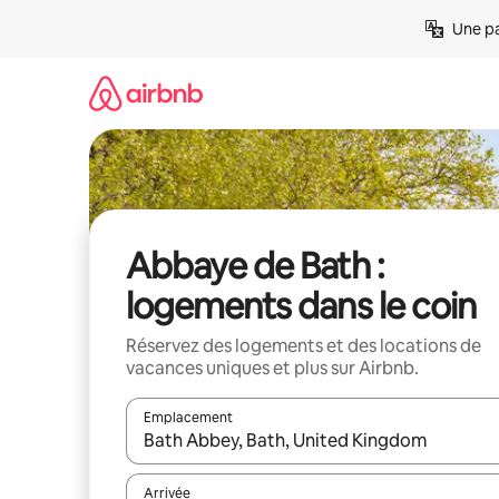
Aller
Une pa
directement
au
contenu
Abbaye de Bath :
logements dans le coin
Réservez des logements et des locations de
vacances uniques et plus sur Airbnb.
Emplacement
Quand les résultats sont affichés, parcourez-les en 
Arrivée