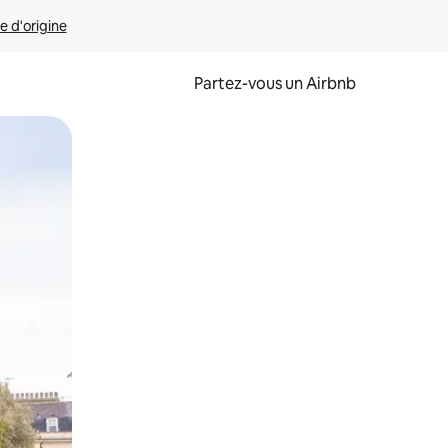
e d'origine
Partez-vous un Airbnb
et en les faisant glisser.