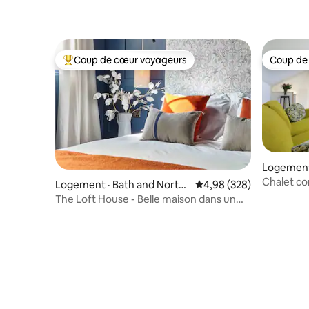
Coup de cœur voyageurs
Coup de
Coup de cœur voyageurs parmi les plus aimés
Coup de
Logement
Chalet c
Logement · Bath and North
Note moyenne de 4,98 
4,98 (328)
East Somerset
The Loft House - Belle maison dans un
emplacement idéal