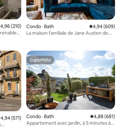
res
ote moyenne de 4,96 sur 5, 210 commentaires
4,96 (210)
Condo · Bath
Note moyenne de 4,94 
4,94 (609)
prenable
La maison familiale de Jane Austen de
1801 à 1805
Superhôte
les plus aimés
Superhôte
res
Condo · Bath
Note moyenne de 4,88 
4,88 (681)
ote moyenne de 4,94 sur 5, 571 commentaires
4,94 (571)
Appartement avec jardin, à 5 minutes à
n
pied des thermes centraux
t