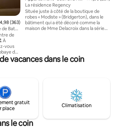
th East Somerset
La résidence Regency
Située juste à côté de la boutique de
robes « Modiste » (Bridgerton), dans le
ote moyenne de 4,98 sur 5, 363 commentaires
4,98 (363)
bâtiment qui a été décoré comme la
maison de Mme Delacroix dans la série
 de Bath
Netflix, cette propriété Regency très
aye
ntre de
spacieuse a tout simplement l'adresse la
plus recherchée ! Propriété d'un artiste,
cet appartement romantique fait face à
abbaye de
l'emblématique Abbey Green et offre
de vacances dans le coin
 au
une vue imprenable sur la spectaculaire
iment
abbaye de Bath datant du 17e siècle. À
artement
votre porte se trouvent les célèbres
vec le
bains romains, le Thermae Spa et une
tes à
abondance de maisons de ville
 romains,
élégantes, de boutiques et de
mmercial
restaurants.
h Spa
ement gratuit
Climatisation
r place
s séjours
us de
ns le coin