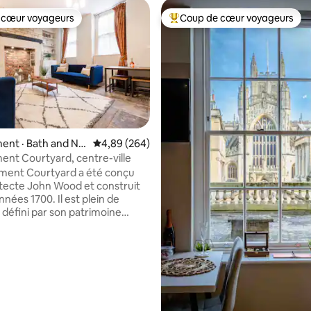
 cœur voyageurs
Coup de cœur voyageurs
 cœur voyageurs
Coup de cœur voyageurs parmi 
ent · Bath and No
Note moyenne de 4,89 sur 5, 264 commentai
4,89 (264)
Somerset
nt Courtyard, centre-ville
sur 5, 269 commentaires
ment Courtyard a été conçu
hitecte John Wood et construit
nnées 1700. Il est plein de
 défini par son patrimoine
ral, avec plusieurs niveaux
t des pierres de bain d'origine
posées. Le salon dispose des
fonds typiques des bâtiments
. Nous avons ajouté un mobilier
coration modernes donnant à
ement une atmosphère