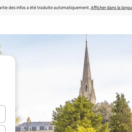
rtie des infos a été traduite automatiquement. 
Afficher dans la langu
utilisant les flèches vers le haut et vers le bas, ou en appuyant dessus 