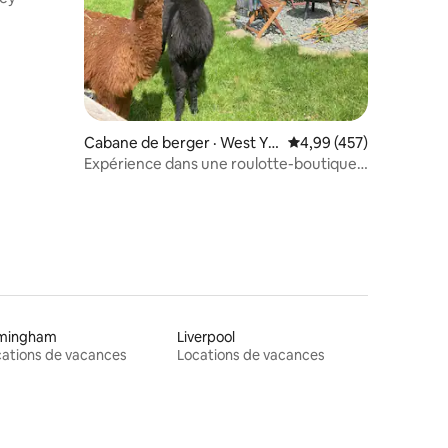
res
Cabane de berger · West Yo
Note moyenne de 4,99 
4,99 (457)
rkshire
Expérience dans une roulotte-boutique
et avec des alpagas
rmingham
Liverpool
ations de vacances
Locations de vacances