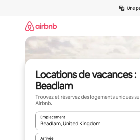
Aller
Une pa
directement
au
contenu
Locations de vacances :
Beadlam
Trouvez et réservez des logements uniques su
Airbnb.
Emplacement
Quand les résultats sont affichés, parcourez-les en 
Arrivée