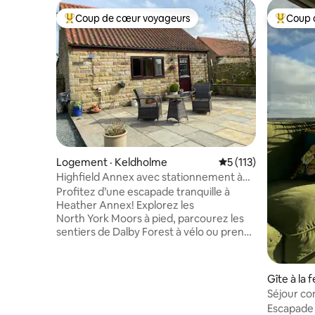
Coup de cœur voyageurs
Coup 
Coup de cœur voyageurs parmi les plus aimés
Coup de 
Logement · Keldholme
Note moyenne de 5 
5 (113)
Highfield Annex avec stationnement à
l'extérieur de St à Keldholme
Profitez d’une escapade tranquille à
Heather Annex! Explorez les
North York Moors à pied, parcourez les
sentiers de Dalby Forest à vélo ou prenez
l’emblématique train à vapeur de
Pickering jusqu’à Whitby. Visitez des villes
de marché charmantes comme
Gîte à la 
Helmsley et Kirkbymoorside. À
Séjour co
proximité, découvrez « Bangers & Cash »
animalier
Escapade 
de la télévision ou York. Les villes côtières