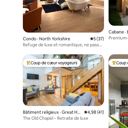
Cabane · B
orkshire
Premium-
Condo · North Yorkshire
Note moyenne de 5
5 (37)
avec dou
Refuge de luxe et romantique, ne passez
pas à côté…
Coup de cœur voyageurs
Coup 
Coup de cœur voyageurs parmi les plus aimés
Coup de 
Bâtiment religieux · Great Ha
Note moyenne de 4,98
4,98 (41)
bton
The Old Chapel – Retraite de luxe