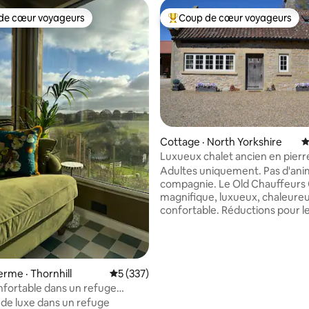
de cœur voyageurs
Coup de cœur voyageurs
cœur voyageurs parmi les plus aimés
Coup de cœur voyageurs parmi 
Cottage · North Yorkshire
N
Luxueux chalet ancien en pierr
sur 5, 113 commentaires
magnifiquement présenté
Adultes uniquement. Pas d'an
compagnie. Le Old Chauffeurs
magnifique, luxueux, chaleureu
confortable. Réductions pour les séjours
de 5 nuits ou plus – veuillez nou
la demande. Deux chambres ave
King size confortables et un gr
et une cuisine. Une toilette en bas et une
ferme · Thornhill
Note moyenne de 5 sur 5, 337 commentai
5 (337)
salle de bain complète à l'étage. Il fourni
nfortable dans un refuge
une bonne base pour les march
les touristes car nous sommes
de luxe dans un refuge