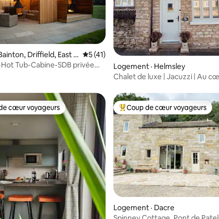
ainton, Driffield, East Y
Note moyenne de 5 sur 5, 41 commentai
5 (41)
Hot Tub-Cabine-SDB privée
 sur 5, 37 commentaires
Logement · Helmsley
che
Chalet de luxe | Jacuzzi | Au c
Helmsley
de cœur voyageurs
Coup de cœur voyageurs
cœur voyageurs parmi les plus aimés
Coup de cœur voyageurs parmi 
 sur 5, 41 commentaires
Logement · Dacre
Spinney Cottage, Pont de Pate