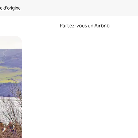
e d'origine
Partez-vous un Airbnb
et en les faisant glisser.