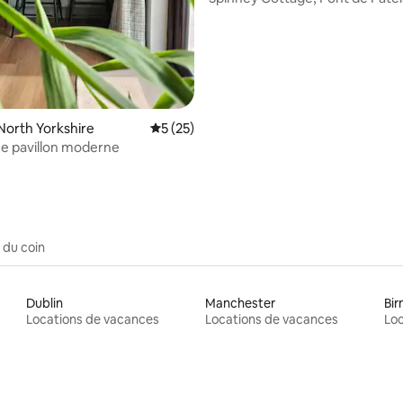
North Yorkshire
Note moyenne de 5 sur 5, 25 commentai
5 (25)
e pavillon moderne
 du coin
Dublin
Manchester
Bi
Locations de vacances
Locations de vacances
Loc