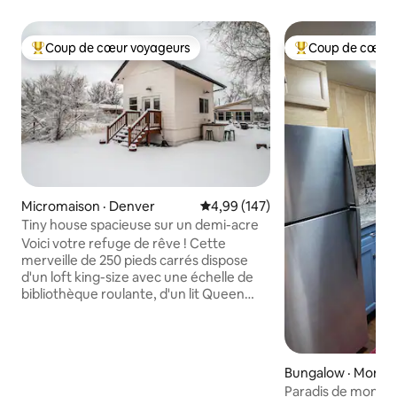
Coup de cœur voyageurs
Coup de cœur 
Coup de cœur voyageurs parmi les plus aimés
Coup de cœur voy
Micromaison · Denver
Note moyenne de 4,99 sur 5, 1
4,99 (147)
Tiny house spacieuse sur un demi-acre
Voici votre refuge de rêve ! Cette
merveille de 250 pieds carrés dispose
d'un loft king-size avec une échelle de
bibliothèque roulante, d'un lit Queen
Murphy, d'une cuisine entièrement
approvisionnée avec de l'eau du robinet
filtrée de qualité supérieure, d'un bar
extérieur et d'un anneau coupe-feu,
Bungalow · Morris
d'une salle de bain de type spa et d'une
Paradis de monta
table à manger qui sert de bureau