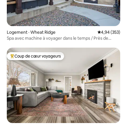
Logement · Wheat Ridge
Note moyenne 
4,94 (353)
Spa avec machine à voyager dans le temps / Près de
Red Rocks / Emplacement central
Coup de cœur voyageurs
Coup de cœur voyageurs parmi les plus aimés