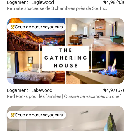
Logement · Englewood
Note moyenne
4,98 (43)
Retraite spacieuse de 3 chambres près de South
Broadway et DU!
Coup de cœur voyageurs
Coup de cœur voyageurs parmi les plus aimés
Logement · Lakewood
Note moyenne
4,97 (67)
Red Rocks pour les familles | Cuisine de vacances du chef
Coup de cœur voyageurs
Coup de cœur voyageurs parmi les plus aimés