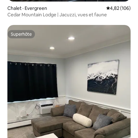
Chalet · Evergreen
Note moyenne 
4,82 (106)
Cedar Mountain Lodge | Jacuzzi, vues et faune
Superhôte
Superhôte