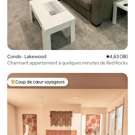
Condo · Lakewood
Note moyenne
4,63 (38)
Charmant appartement à quelques minutes de Red Rocks
Coup de cœur voyageurs
Coup de cœur voyageurs parmi les plus aimés