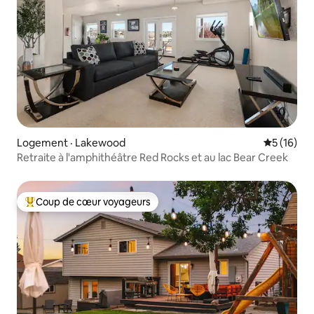
Logement · Lakewood
Note moye
5 (16)
Retraite à l'amphithéâtre Red Rocks et au lac Bear Creek
Coup de cœur voyageurs
Coup de cœur voyageurs parmi les plus aimés