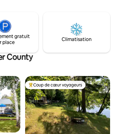
sucré et une zone de feu de camp
our les
supplémentaire à quelques pas du
rivage, un nénuphar, un kayak et un quai
privé. Accès + de 9 restaurants/bars/
banc de sable/plage/parc en bateau !
ement gratuit
Climatisation
r place
ker County
Coup de cœur voyageurs
les plus aimés
Coup de cœur voyageurs parmi les plus aimés