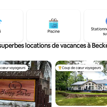
Rapids et Perham. Renseignez-vous sur
e golf locaux et les boutiques
la possibilité de camper. Idéal p
 centre-ville de Park Rapids,
groupes.
ue : le quai sera
eau au plus tard le 15 octobre
a débâcle au printemps.
Stationn
i
Piscine
su
superbes locations de vacances à Bec
 cœur voyageurs
Coup de cœur voyageurs
 cœur voyageurs
Coup de cœur voyageurs parmi 