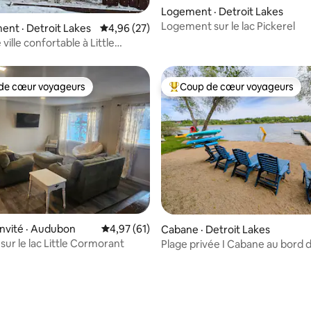
Logement · Detroit Lakes
Logement sur le lac Pickerel
 sur 5, 66 commentaires
nt · Detroit Lakes
Note moyenne de 4,96 sur 5, 27 commentai
4,96 (27)
ville confortable à Little
de cœur voyageurs
Coup de cœur voyageurs
cœur voyageurs parmi les plus aimés
Coup de cœur voyageurs parmi 
 sur 5, 36 commentaires
invité · Audubon
Note moyenne de 4,97 sur 5, 61 commentai
4,97 (61)
Cabane · Detroit Lakes
sur le lac Little Cormorant
Plage privée I Cabane au bord du
Animaux acceptés I Kayaks