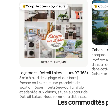
Coup de cœur voyageurs
Coup 
Coup de cœur voyageurs parmi les plus aimés
Coup de 
Cabane ·
Escapade 
Profitez
dans la ré
dans cett
Logement · Detroit Lakes
Note moyenne de 4,97 
4,97 (168)
2 chambres
5 min à pied de la plage et des bars |
MN, à seu
Famille et chien acceptés
Escape on Lake est une propriété de
Rapids, M
location récemment rénovée, familiale
vie lumin
et adaptée aux chiens, située au cœur de
d'un espac
Detroit Lakes. Nous sommes à distance
choix idéa
Les commodités pr
de marche de la plage de la ville, de
les coupl
l'accès aux bateaux, de l'hôpital, de la
baignez p