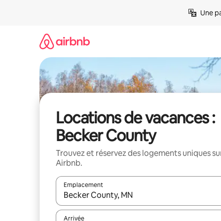
Aller
Une pa
directement
au
contenu
Locations de vacances :
Becker County
Trouvez et réservez des logements uniques su
Airbnb.
Emplacement
Quand les résultats sont affichés, parcourez-les en 
Arrivée