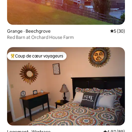
Grange · Beechgrove
Note moye
5 (30)
Red Barn at Orchard House Farm
Coup de cœur voyageurs
Coup de cœur voyageurs parmi les plus aimés
Logement · Wartrace
Note moyenne
4,97 (89)