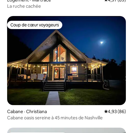
La ruche cachée
Coup de cœur voyageurs
Coup de cœur voyageurs
Cabane · Christiana
Note moyenne
4,93 (86)
Cabane oasis sereine à 45 minutes de Nashville