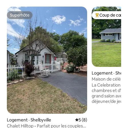
Superhôte
Coup de cœur 
Superhôte
Coup de cœur voy
Logement · Shelbyv
Maison de célébra
La Celebration Hou
chambres et d'une 
grand salon avec t
déjeuner/de jeu, d
pour le petit-déjeu
manger et d'un pat
un quartier calme 
Logement · Shelbyville
Note moyenne de 5 sur 5,
5 (8)
Madison Street. Id
Chalet Hilltop • Parfait pour les couples