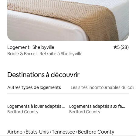
Logement · Shelbyville
Note moye
5 (28)
Bridle & Barrel | Retraite à Shelbyville
Destinations à découvrir
Autres types de logements
Les sites incontournables du coin
Logements à louer adaptés aux animaux
Logements adaptés aux familles à louer
Bedford County
Bedford County
Airbnb
États-Unis
Tennessee
Bedford County