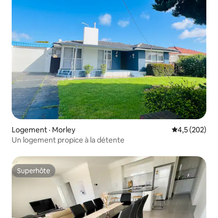
Logement · Morley
Note moyenne
4,5 (202)
Un logement propice à la détente
Superhôte
Superhôte