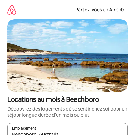
Aller
directement
Partez-vous un Airbnb
au
contenu
Locations au mois à Beechboro
Découvrez des logements où se sentir chez soi pour un
séjour longue durée d’un mois ou plus.
Emplacement
Quand les résultats sont affichés, parcourez-les en utilisant les 