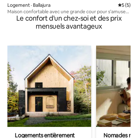
Logement · Ballajura
Note moy
5 (5)
Maison confortable avec une grande cour pour s'amuser
Le confort d'un chez-soi et des prix
en famille
mensuels avantageux
Logements entièrement
Nomades num