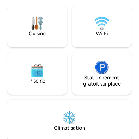
baignade ou simplement une
pas à apporter vo
promenade. 4 kayaks, 2 planches de
pouvez profiter d
SUP, un pédalo, un quai, une pelouse
de soleil à l'extéri
privée avec des jeux de jardin, un endroit
véranda ou décide
paisible, une cabane, un barbecue, une
confortable près 
terrasse ensoleillée avec une causeuse,
l'intérieur. Du boi
Cuisine
Wi-Fi
très calme, une rue sans issue, à
fourni sur place, 
proximité de toutes les commodités.
apporter votre pr
90 mètres de stationnement privé pour
de liquide). PAS DE QUAI! * C
vos camions, vos bateaux et vos
taxe de séjour 202
remorques
Stationnement
Piscine
gratuit sur place
Climatisation