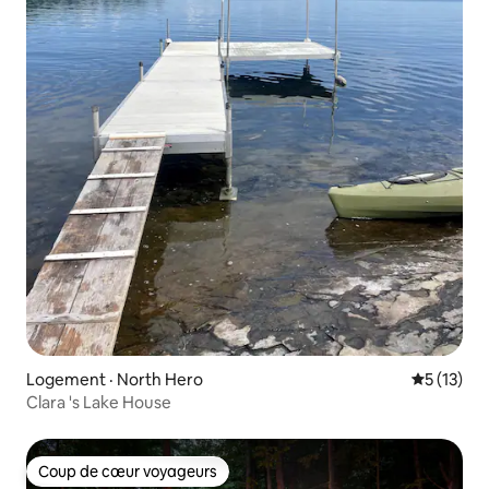
Logement · North Hero
Note moye
5 (13)
Clara 's Lake House
Coup de cœur voyageurs
Coup de cœur voyageurs