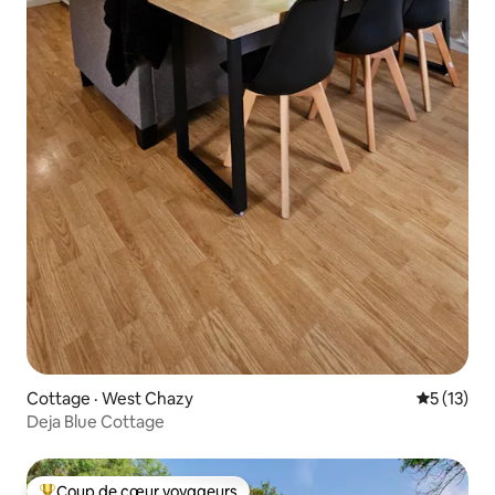
Cottage · West Chazy
Note moye
5 (13)
Deja Blue Cottage
Coup de cœur voyageurs