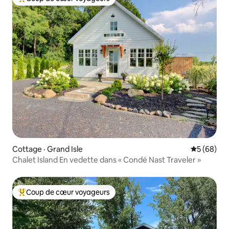
Coup de cœur voyageurs parmi les plus aimés
Cottage · Grand Isle
Note moye
5 (68)
Chalet Island En vedette dans « Condé Nast Traveler »
Coup de cœur voyageurs
Coup de cœur voyageurs parmi les plus aimés