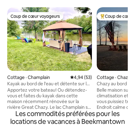
Coup de cœur voyageurs
Coup de cœur 
Coup de cœur voyageurs
Coup de cœur voy
Cottage · Champlain
Note moyenne de 4,94 sur 5, 
4,94 (53)
Cottage · Chazy
Kayak au bord de l'eau et détente sur la
Chazy au bord du 
rivière Great Chazy
Apportez votre bateau! Ou détendez-
Belle maison sur u
vous et faites du kayak dans cette
climatisation et W
maison récemment rénovée sur la
vous puissiez trava
rivière Great Chazy. Le lac Champlain se
Endroit calme où 
Les commodités préférées pour les
trouve à environ un mile en aval de la
détendre et regar
rivière, où se trouve également la rampe
million de dollars 
locations de vacances à Beekmantown
de mise à l'eau de Great Chazy. Laissez
rampe de mise à l'
l'aventure commencer avec la pêche, la
500 pieds de la mai