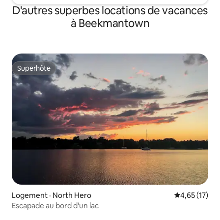
D'autres superbes locations de vacances
à Beekmantown
Superhôte
Superhôte
Logement · North Hero
Note moyenne
4,65 (17)
Escapade au bord d'un lac