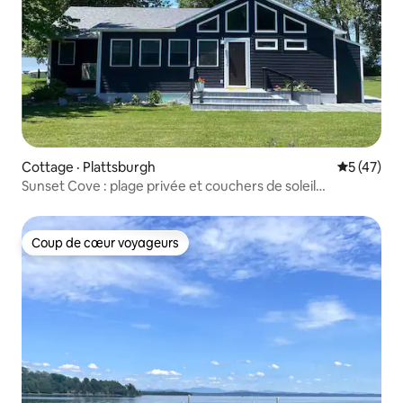
Cottage · Plattsburgh
Note moye
5 (47)
Sunset Cove : plage privée et couchers de soleil
incroyables
Coup de cœur voyageurs
Coup de cœur voyageurs