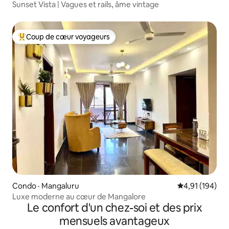
Sunset Vista | Vagues et rails, âme vintage
Coup de cœur voyageurs
Coup de cœur voyageurs parmi les plus aimés
Condo · Mangaluru
Note moyenne 
4,91 (194)
Luxe moderne au cœur de Mangalore
Le confort d'un chez-soi et des prix
mensuels avantageux