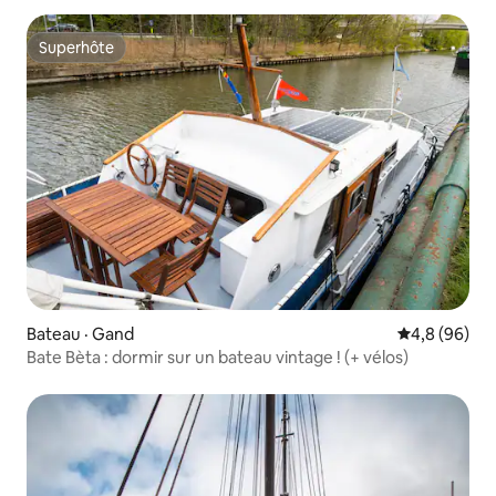
Superhôte
Superhôte
Bateau · Gand
Note moyenn
4,8 (96)
Bate Bèta : dormir sur un bateau vintage ! (+ vélos)