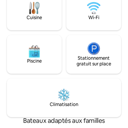
amusantes dont v
propriétaire (voir aussi les Conseils du
longtemps après v
Propriétaire). Le bateau à le même
niveau de commodité qu’un bâtiment
Cuisine
Wi-Fi
confortablement équipé d’un système
de chauffage central, d’électricité, d’eau
chaude et de sanitaires. Il est conçu pour
offrir une autonomie complète en eau
et en électricité, pendant plusieurs jours,
en navigation avec 10 personnes à bord.
Le propriétaire vit à bord mais dans une
unité séparée avec son entrée
Stationnement
Piscine
indépendante et veille à l'entretien et au
gratuit sur place
bon fonctionnement du bateau. Au
plaisir de vous accueillir prochainement à
bord pour y organiser un séjour insolite
et inoubliable !
Climatisation
Bateaux adaptés aux familles