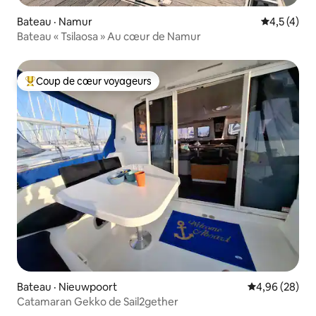
Bateau · Namur
Note moyen
4,5 (4)
Bateau « Tsilaosa » Au cœur de Namur
Coup de cœur voyageurs
Coup de cœur voyageurs parmi les plus aimés
Bateau · Nieuwpoort
Note moyenne
4,96 (28)
Catamaran Gekko de Sail2gether