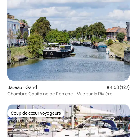
Bateau · Gand
Note moyenne 
4,58 (127)
Chambre Capitaine de Péniche - Vue sur la Rivière
Coup de cœur voyageurs
Coup de cœur voyageurs