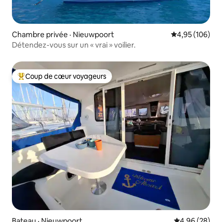
Chambre privée · Nieuwpoort
Note moyenne 
4,95 (106)
Détendez-vous sur un « vrai » voilier.
Coup de cœur voyageurs
Coup de cœur voyageurs parmi les plus aimés
Bateau · Nieuwpoort
Note moyenne
4,96 (28)