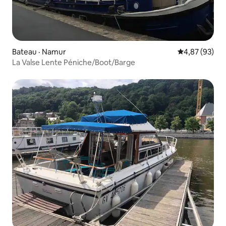
Bateau · Namur
Note moyenne
4,87 (93)
La Valse Lente Péniche/Boot/Barge