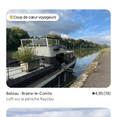
Coup de cœur voyageurs
Coup de cœur voyageurs parmi les plus aimés
Bateau · Braine-le-Comte
Note moyenne
4,95 (78)
Loft sur la péniche Rayclau