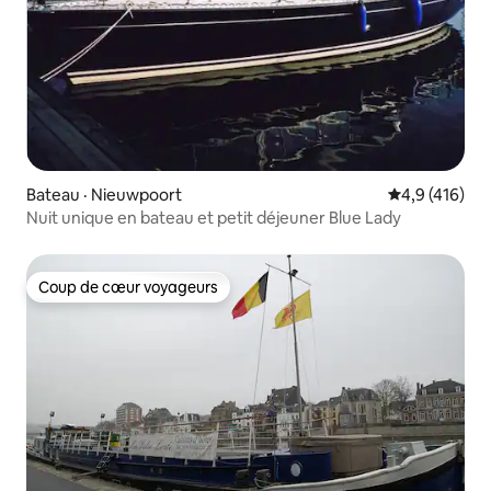
Bateau · Nieuwpoort
Note moyenne
4,9 (416)
Nuit unique en bateau et petit déjeuner Blue Lady
Coup de cœur voyageurs
Coup de cœur voyageurs