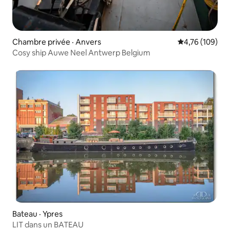
Chambre privée · Anvers
Note moyenne 
4,76 (109)
Cosy ship Auwe Neel Antwerp Belgium
Bateau · Ypres
LIT dans un BATEAU