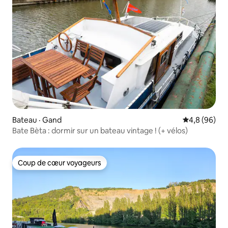
Bateau · Gand
Note moyenn
4,8 (96)
Bate Bèta : dormir sur un bateau vintage ! (+ vélos)
Coup de cœur voyageurs
Coup de cœur voyageurs