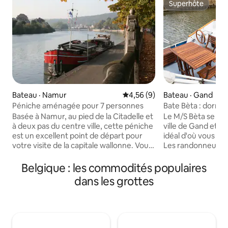
Superhôte
Superhôte
Bateau · Gand
Bateau · Namur
Note moyenne de 4,56 sur 5,
4,56 (9)
Bate Bèta : dormir
Péniche aménagée pour 7 personnes
vintage ! (+ vélos)
Le M/S Bèta se tro
Basée à Namur, au pied de la Citadelle et
ville de Gand et es
à deux pas du centre ville, cette péniche
idéal d'où vous pou
est un excellent point de départ pour
Les randonneurs e
votre visite de la capitale wallonne. Vous
nature trouveron
pouvez bien sur aussi juste profiter du
chose à leur goût
bon temps au bord de l'eau sur sa jolie
Belgique : les commodités populaires
stationner votre v
terrasse sur le toit. Cette location
dans les grottes
proximité. Nous fo
comprend le bateau à quai. La péniche
électriques qui v
navigue régulièrement en croisière dans
l'endroit où vous 
toute la Belgique à partir de Namur vers
N'oubliez pas de dé
Huy, Liège, Bruxelles, Charleroi, Mons,
touristiques et aut
Dinant... Tarifs sur demande auprès du