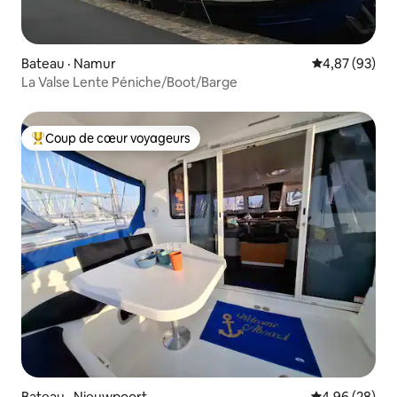
Bateau · Namur
Note moyenne
4,87 (93)
La Valse Lente Péniche/Boot/Barge
Coup de cœur voyageurs
Coup de cœur voyageurs parmi les plus aimés
Bateau · Nieuwpoort
Note moyenne
4,96 (28)