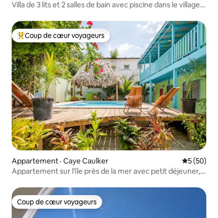
Villa de 3 lits et 2 salles de bain avec piscine dans le village
de Placencia
Coup de cœur voyageurs
Coup de cœur voyageurs parmi les plus aimés
Appartement · Caye Caulker
Note moye
5 (50)
Appartement sur l'île près de la mer avec petit déjeuner,
piscine, vélos,canoë
Coup de cœur voyageurs
Coup de cœur voyageurs