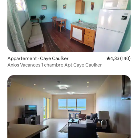
Appartement · Caye Caulker
Note moyenne 
4,33 (140)
Axios Vacances 1 chambre Apt Caye Caulker