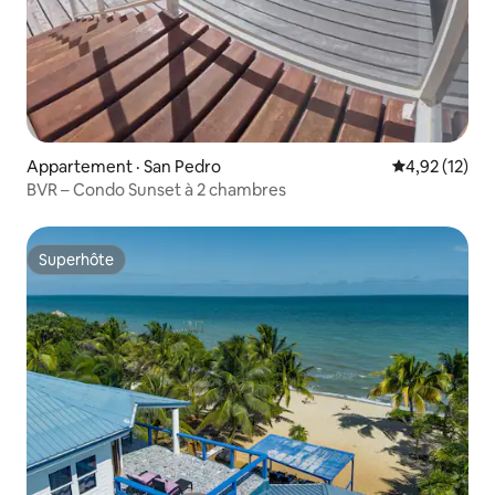
Appartement · San Pedro
Note moyenne
4,92 (12)
BVR – Condo Sunset à 2 chambres
Superhôte
Superhôte