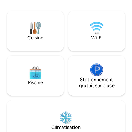
une belle plage avec des palmiers
restaurants, des b
ombragés - dans un village de pêcheurs
magasins à proximit
Garifuna. Hopkins est un village de plage
dessous). Restez avec nous pour
qui vous donne accès au kayak, à la
explorer les princi
plongée avec tuba, à la plongée sous-
Belize : visitez les
marine dans la barrière de corail, aux
la spéléo ou de la t
randonnées dans la jungle et aux ruines
plongée avec tuba 
Cuisine
Wi-Fi
mayas. *Climatisation nocturne incluse.
profitez d'une ex
* Taxe de 9 % du gouvernement du
dans l'une des îles
Belize collectée à l'arrivée.
Stationnement
Piscine
gratuit sur place
Climatisation