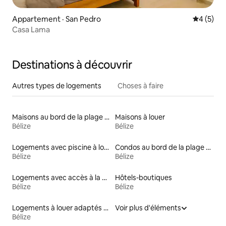
Appartement · San Pedro
Note moy
4 (5)
Casa Lama
Destinations à découvrir
Autres types de logements
Choses à faire
Maisons au bord de la plage à louer
Maisons à louer
Bélize
Bélize
Logements avec piscine à louer
Condos au bord de la plage à louer
Bélize
Bélize
Logements avec accès à la plage
Hôtels-boutiques
Bélize
Bélize
Logements à louer adaptés aux animaux
Voir plus d'éléments
Bélize