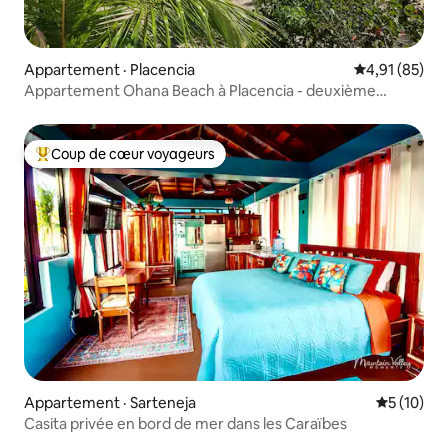
Appartement · Placencia
Note moyenne
4,91 (85)
Appartement Ohana Beach à Placencia - deuxième
niveau
Coup de cœur voyageurs
Coup de cœur voyageurs parmi les plus aimés
Appartement · Sarteneja
Note moye
5 (10)
Casita privée en bord de mer dans les Caraïbes