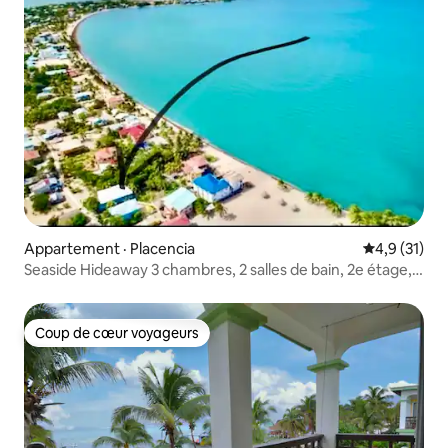
Appartement · Placencia
Note moyenn
4,9 (31)
Seaside Hideaway 3 chambres, 2 salles de bain, 2e étage,
intimité
Coup de cœur voyageurs
Coup de cœur voyageurs