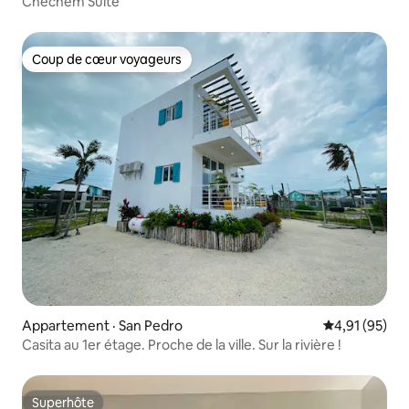
Chechem Suite
Coup de cœur voyageurs
Coup de cœur voyageurs
Appartement · San Pedro
Note moyenne
4,91 (95)
Casita au 1er étage. Proche de la ville. Sur la rivière !
Superhôte