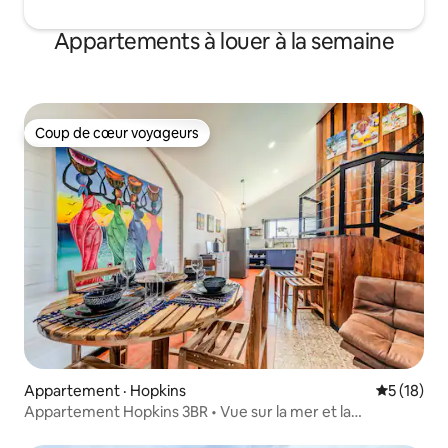
Appartements à louer à la semaine
Coup de cœur voyageurs
Coup de cœur voyageurs
Appartement · Hopkins
Note moye
5 (18)
Appartement Hopkins 3BR • Vue sur la mer et la
montagne