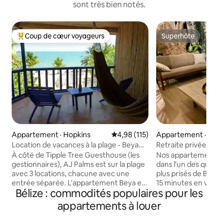
sont très bien notés.
Coup de cœur voyageurs
Superhôte
Coup de cœur voyageurs parmi les plus aimés
Superhôte
Appartement · Hopkins
Note moyenne de 4,98 sur 5, 1
4,98 (115)
Appartement · Bel
Location de vacances à la plage - Beya
Retraite privée ave
Apt AJ Palms
gratuits
À côté de Tipple Tree Guesthouse (les
Nos appartements 
gestionnaires), AJ Palms est sur la plage
dans l'un des quarti
avec 3 locations, chacune avec une
plus prisés de Beli
entrée séparée. L'appartement Beya est
15 minutes en voit
Bélize : commodités populaires pour les
proche des restaurants, des épiceries et
international et à
constitue une base idéale pour des
ville. Le quartier a
appartements à louer
excursions dans la région. Il est situé sur
commodité, avec d