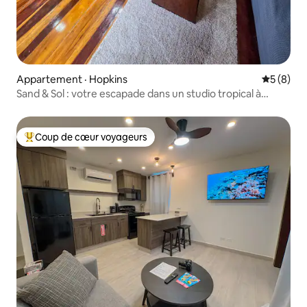
Appartement · Hopkins
Note moy
5 (8)
Sand & Sol : votre escapade dans un studio tropical à
Hopkins
Coup de cœur voyageurs
Coup de cœur voyageurs parmi les plus aimés