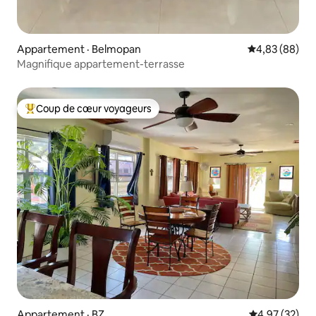
Appartement · Belmopan
Note moyenne
4,83 (88)
Magnifique appartement-terrasse
Coup de cœur voyageurs
Coup de cœur voyageurs parmi les plus aimés
Appartement · BZ
Note moyenne
4,97 (32)