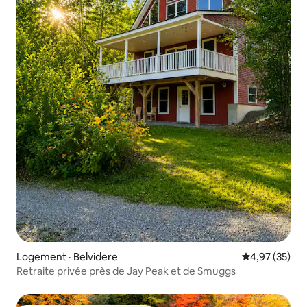
Logement · Belvidere
Note moyenne
4,97 (35)
Retraite privée près de Jay Peak et de Smuggs