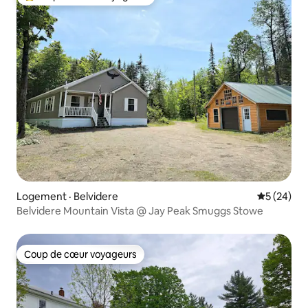
Coup de cœur voyageurs parmi les plus aimés
Logement · Belvidere
Note moye
5 (24)
Belvidere Mountain Vista @ Jay Peak Smuggs Stowe
Coup de cœur voyageurs
Coup de cœur voyageurs