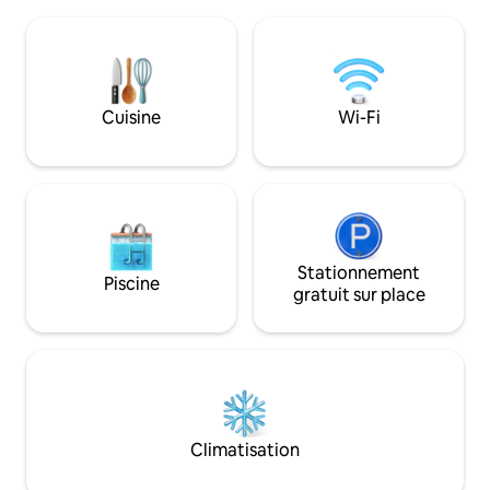
télévision et une chaise à bascule.
à l'arrière, d'une r
Profitez du calme que la basse saison
la rue, d'un foyer 
apporte à la région lorsque la plupart des
d'extérieur moelle
camps sont fermés pour l'hiver. Profitez
Burlington, à 2 he
de votre séjour pour cuisiner et profiter
35 minutes de Sut
de l'atmosphère chaleureuse ou faites le
Cuisine
Wi-Fi
Entrée de sentier
trajet d'environ 20 minutes en voiture
près du chalet.
jusqu'à Smugglers Notch ou profitez
d'autres attractions locales.
Stationnement
Piscine
gratuit sur place
Climatisation