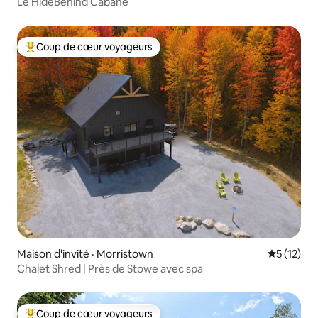
Le HideBehind Cabane
Coup de cœur voyageurs
Coup de cœur voyageurs parmi les plus aimés
Maison d'invité · Morristown
Note moye
5 (12)
Chalet Shred | Près de Stowe avec spa
Coup de cœur voyageurs