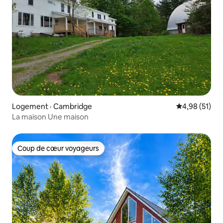
Logement · Cambridge
Note moyenne
4,98 (51)
La maison Une maison
Coup de cœur voyageurs
Coup de cœur voyageurs