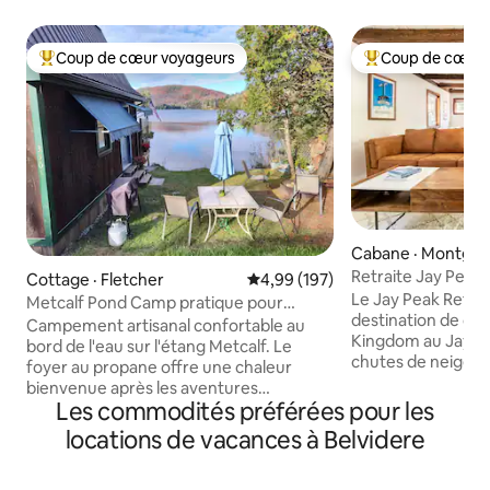
Coup de cœur voyageurs
Coup de cœur 
Coup de cœur voyageurs parmi les plus aimés
Coup de cœur voy
Cabane · Montgo
Retraite Jay Peak
Cottage · Fletcher
Note moyenne de 4,99 sur 5, 1
4,99 (197)
Le Jay Peak Retre
Metcalf Pond Camp pratique pour
destination de ch
Smugglers Notch
Campement artisanal confortable au
Kingdom au Jay Re
bord de l'eau sur l'étang Metcalf. Le
chutes de neige re
foyer au propane offre une chaleur
parc aquatique in
bienvenue après les aventures
chalet élégant of
Les commodités préférées pour les
d'automne ou d'hiver. Imprégnez-vous
aire ouverte, parfa
du jacuzzi sur la terrasse. L'escalier en
locations de vacances à Belvidere
rassemblements ch
colimaçon personnalisé accède au loft
ski. Alliant confo
avec moquette avec des livres, une
charme rustique, p