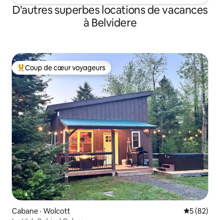
D'autres superbes locations de vacances
à Belvidere
Coup de cœur voyageurs
Coup de cœur voyageurs parmi les plus aimés
Cabane · Wolcott
Note moye
5 (82)