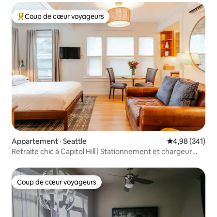
Coup de cœur voyageurs
Coup de cœur voyageurs parmi les plus aimés
Appartement · Seattle
Note moyenne 
4,98 (341)
Retraite chic à Capitol Hill | Stationnement et chargeur
pour véhicule électrique
Coup de cœur voyageurs
Coup de cœur voyageurs