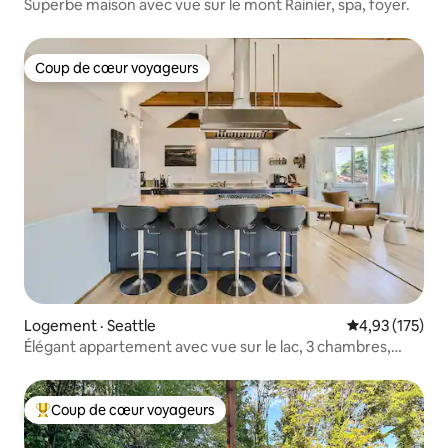
Superbe maison avec vue sur le mont Rainier, spa, foyer.
Coup de cœur voyageurs
Coup de cœur voyageurs
Logement · Seattle
Note moyenne 
4,93 (175)
Élégant appartement avec vue sur le lac, 3 chambres,
1,5 salle de bain, au centre-ville
Coup de cœur voyageurs
Coup de cœur voyageurs parmi les plus aimés