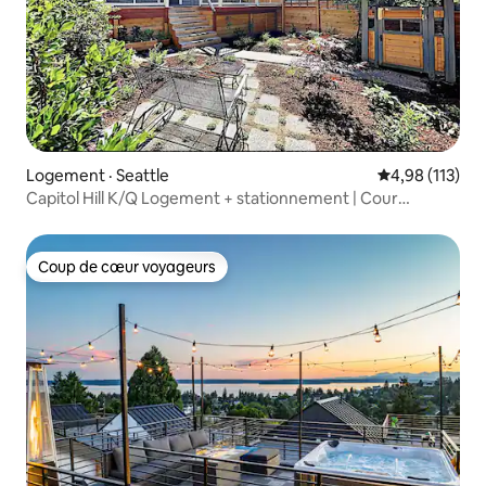
Logement · Seattle
Note moyenne 
4,98 (113)
Capitol Hill K/Q Logement + stationnement | Cour
clôturée
Coup de cœur voyageurs
Coup de cœur voyageurs