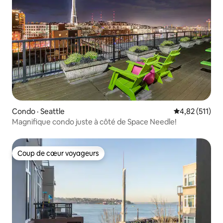
Condo · Seattle
Note moyenne 
4,82 (511)
Magnifique condo juste à côté de Space Needle!
Coup de cœur voyageurs
Coup de cœur voyageurs