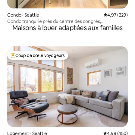
Condo · Seattle
Note moyenne 
4,97 (229)
Condo tranquille près du centre des congrès,
Maisons à louer adaptées aux familles
stationnement gratuit
Coup de cœur voyageurs
Coup de cœur voyageurs parmi les plus aimés
Logement · Seattle
Note moyenne 
4,98 (450)