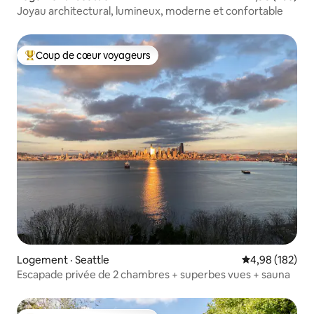
Joyau architectural, lumineux, moderne et confortable
Coup de cœur voyageurs
Coup de cœur voyageurs parmi les plus aimés
Logement · Seattle
Note moyenne 
4,98 (182)
Escapade privée de 2 chambres + superbes vues + sauna