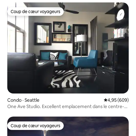
Coup de cœur voyageurs
Coup de cœur voyageurs
Condo · Seattle
Note moyenne 
4,95 (609)
One Ave Studio. Excellent emplacement dans le centre-
ville + parking gratuit !
Coup de cœur voyageurs
Coup de cœur voyageurs