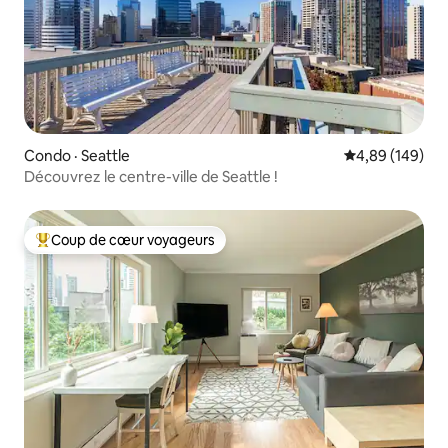
Condo · Seattle
Note moyenne 
4,89 (149)
Découvrez le centre-ville de Seattle !
Coup de cœur voyageurs
Coup de cœur voyageurs parmi les plus aimés