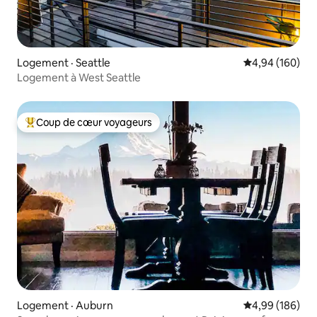
Logement · Seattle
Note moyenne 
4,94 (160)
Logement à West Seattle
Coup de cœur voyageurs
Coup de cœur voyageurs parmi les plus aimés
Logement · Auburn
Note moyenne 
4,99 (186)