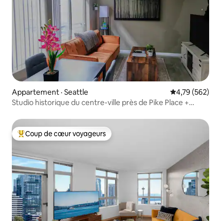
Appartement · Seattle
Note moyenne 
4,79 (562)
Studio historique du centre-ville près de Pike Place +
parking
Coup de cœur voyageurs
Coup de cœur voyageurs parmi les plus aimés