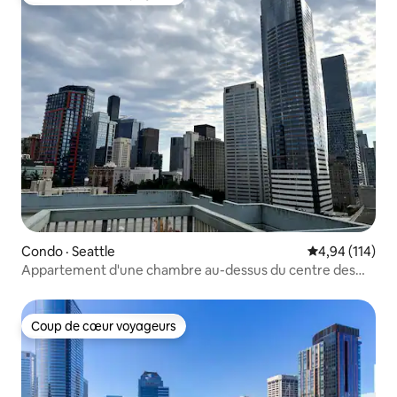
Coup de cœur voyageurs
Condo · Seattle
Note moyenne 
4,94 (114)
Appartement d'une chambre au-dessus du centre des
congrès
Coup de cœur voyageurs
Coup de cœur voyageurs