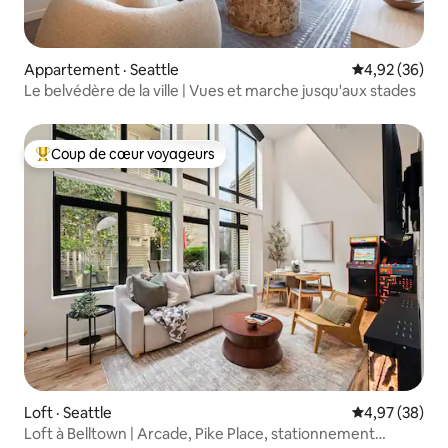
Appartement · Seattle
Note moyenne
4,92 (36)
Le belvédère de la ville | Vues et marche jusqu'aux stades
Coup de cœur voyageurs
Coup de cœur voyageurs parmi les plus aimés
Loft · Seattle
Note moyenne
4,97 (38)
Loft à Belltown | Arcade, Pike Place, stationnement