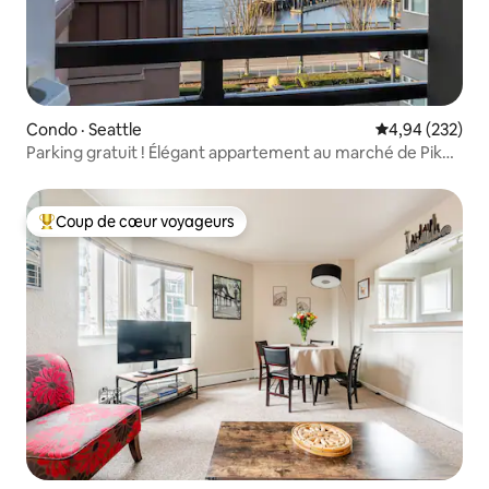
Condo · Seattle
Note moyenne 
4,94 (232)
Parking gratuit ! Élégant appartement au marché de Pike
Place
Coup de cœur voyageurs
Coup de cœur voyageurs parmi les plus aimés