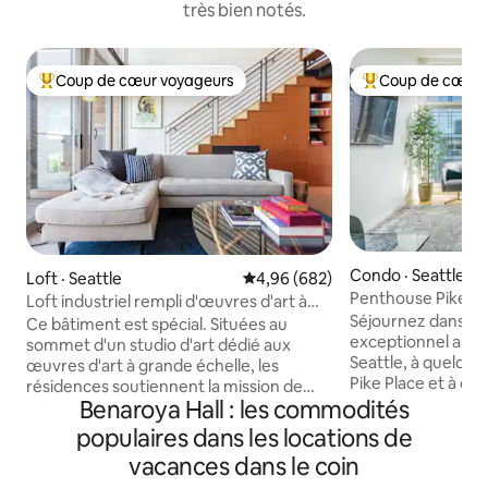
très bien notés.
Coup de cœur voyageurs
Coup de cœur 
Coup de cœur voyageurs parmi les plus aimés
Coup de cœur voy
Condo · Seattle
Loft · Seattle
Note moyenne de 4,96 sur 5, 6
4,96 (682)
Penthouse Pike Pl
Loft industriel rempli d'œuvres d'art à
jusqu'à la Coupe 
Séjournez dans u
South Lake Union
Ce bâtiment est spécial. Situées au
exceptionnel au c
sommet d'un studio d'art dédié aux
Seattle, à quelqu
œuvres d'art à grande échelle, les
Pike Place et à qu
résidences soutiennent la mission de
Lumen Field. Il s'agit de l'un des séjours
Benaroya Hall : les commodités
Mad Art. L'un des dix lofts de 2 étages, il
résidentiels haut 
dispose de 750 pieds carrés (70 mètres
populaires dans les locations de
proches des sites
carrés), ainsi que d'une terrasse et d'un
vacances dans le coin
dans la ville. Tout est à distance de
accès à une terrasse commune sur le
marche : café, riv