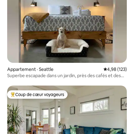
Appartement · Seattle
Note moyenne 
4,98 (123)
Superbe escapade dans un jardin, près des cafés et des
parcs
Coup de cœur voyageurs
Coup de cœur voyageurs parmi les plus aimés