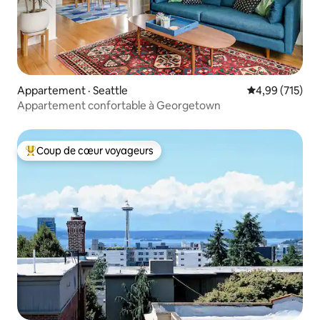
Appartement · Seattle
Note moyenne 
4,99 (715)
Appartement confortable à Georgetown
Coup de cœur voyageurs
Coup de cœur voyageurs parmi les plus aimés