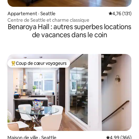
Appartement · Seattle
Note moyenne 
4,76 (131)
Centre de Seattle et charme classique
Benaroya Hall : autres superbes locations
de vacances dans le coin
Coup de cœur voyageurs
Coup de cœur voyageurs parmi les plus aimés
Maison de ville · Seattle
Note moyenne 
4,99 (366)