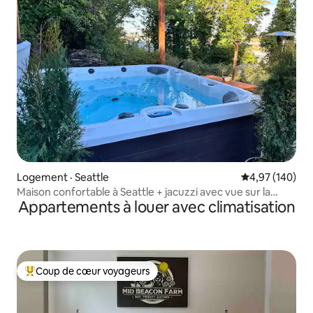
Logement · Seattle
Note moyenne 
4,97 (140)
Maison confortable à Seattle + jacuzzi avec vue sur la
Appartements à louer avec climatisation
Space Needle
Coup de cœur voyageurs
Coup de cœur voyageurs parmi les plus aimés