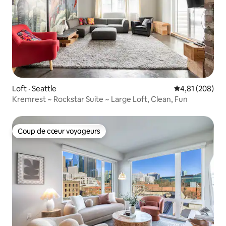
Loft · Seattle
Note moyenne 
4,81 (208)
Kremrest ~ Rockstar Suite ~ Large Loft, Clean, Fun
Coup de cœur voyageurs
Coup de cœur voyageurs