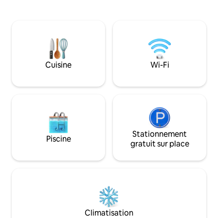
toit avec barbecue. Ce loft luxueux
commun et vie noc
conçu par Graham Baba est une œuvre
pouvez revenir d
d'art. Des sols en béton poli partout, des
et surélevé, au-de
armoires et des éléments encastrés en
besoin de voiture. Spacieux, avec de
noyer, des murs en acier noirci, une
plafonds de 11 pie
structure en acier exposé, un plafond en
au plafond, une b
sapin naturel et des accessoires de salle
service de concierg
Cuisine
Wi-Fi
de bain et de cuisine exquis expriment
une piscine, un spa
une palette de matériaux entièrement
un centre d'affair
nord-ouest. WiFi dans tout le bâtiment
conditionnement 
avec vitesses Internet WaveG 1 Go et TV
4k avec Amazon Fire TV. Vous avez le
contrôle du logement ! Vous y trouverez
de nombreux placards ouverts gratuits.
Je déballe toujours complètement
Stationnement
Piscine
lorsque je voyage et je vous invite à le
gratuit sur place
faire ! South Lake Union (SLU) est le
centre des industries technologiques et
biotechnologiques de Seattle pendant la
journée. Passez une soirée détendue
dans un excellent restaurant ou bar. Il
est accessible à pied dans toutes les
directions vers les grandes destinations
Climatisation
de Seattle, y compris la Space Needle. Le