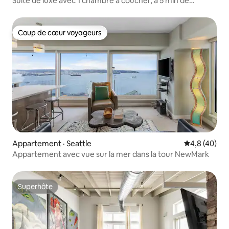
Suite de luxe avec 1 chambre à coucher, à 5 min de
2 stades et du centre-ville
Coup de cœur voyageurs
Coup de cœur voyageurs
Appartement · Seattle
Note moyenn
4,8 (40)
Appartement avec vue sur la mer dans la tour NewMark
Superhôte
Superhôte