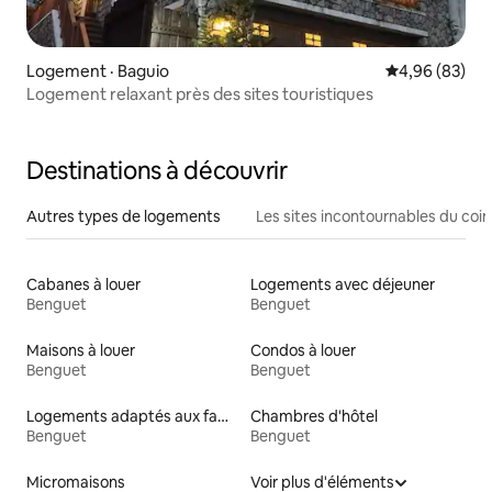
Logement · Baguio
Note moyenne
4,96 (83)
Logement relaxant près des sites touristiques
Destinations à découvrir
Autres types de logements
Les sites incontournables du coin
Cabanes à louer
Logements avec déjeuner
Benguet
Benguet
Maisons à louer
Condos à louer
Benguet
Benguet
Logements adaptés aux familles à louer
Chambres d'hôtel
Benguet
Benguet
Micromaisons
Voir plus d'éléments