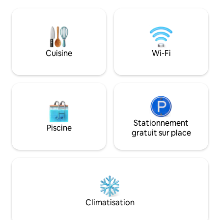
la région. Notre maison dispose de
famille, les visites
3 chambres avec salle de bain attenante,
groupes de mariag
d'un lit king size, d'un lit queen size et de
entre amis. Cette maison vous offre
2 lits superposés simples, d'une cuisine
beaucoup d'espace
entièrement équipée, d'espaces de
cuisiner, vous repo
détente et de repas intérieurs et
Cuisine
Wi-Fi
climat frais de Bagu
extérieurs, d'un foyer et d'un barbecue
groupe électrogèn
extérieur. C'est à 20 minutes en voiture
d'eau.
de Camp John Hay, avec des
restaurants et des cafés populaires dans
un rayon de 3 km.
Stationnement
Piscine
gratuit sur place
Climatisation