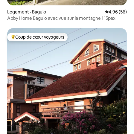
Logement · Baguio
Note moyenne
4,96 (56)
Abby Home Baguio avec vue sur la montagne | 15pax
Coup de cœur voyageurs
Coup de cœur voyageurs parmi les plus aimés