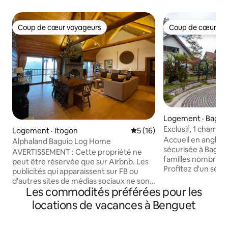
Coup de cœur voyageurs
Coup de cœur vo
Coup de cœur voyageurs
Coup de cœur vo
Logement · Bagui
Exclusif, 1 chambr
Logement · Itogon
Note moyenne de 5 sur 5, 
5 (16)
climatisation/prè
Accueil en anglais Maison privée
Alphaland Baguio Log Home
Golf/18 personne
sécurisée à Baguio
AVERTISSEMENT : Cette propriété ne
familles nombreus
peut être réservée que sur Airbnb. Les
Profitez d'un séjo
publicités qui apparaissent sur FB ou
spacieuse maison 
d'autres sites de médias sociaux ne sont
quartier exclusif c
Les commodités préférées pour les
pas légitimes Profitez de l'air de la
fermé, à proximit
montagne et de la vue depuis cette
locations de vacances à Benguet
villégiature et des
maison en rondins paisible et spacieuse,
Baguio Country C
située à l'adresse la plus prestigieuse de
Hay. C'est parfait pour les réunions de