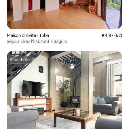
Maison d'invité · Tuba
Note moyenne
4,97 (62)
Séjour chez l'habitant à Baguio
Superhôte
Superhôte