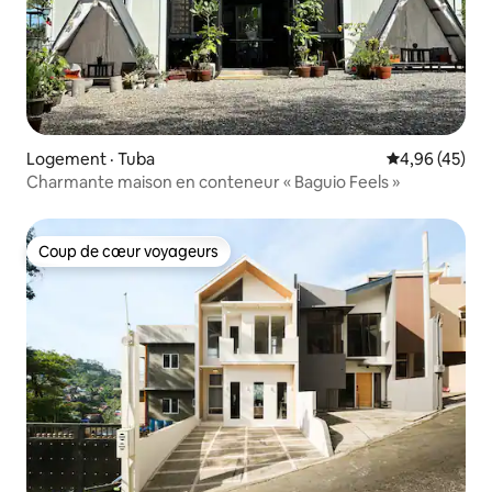
Logement · Tuba
Note moyenne
4,96 (45)
Charmante maison en conteneur « Baguio Feels »
Coup de cœur voyageurs
Coup de cœur voyageurs