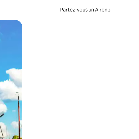
Partez-vous un Airbnb
et en les faisant glisser.