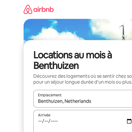
Aller
directement
au
contenu
Locations au mois à
Benthuizen
Découvrez des logements où se sentir chez so
pour un séjour longue durée d’un mois ou plus
Emplacement
Quand les résultats sont affichés, parcourez-les en 
Arrivée