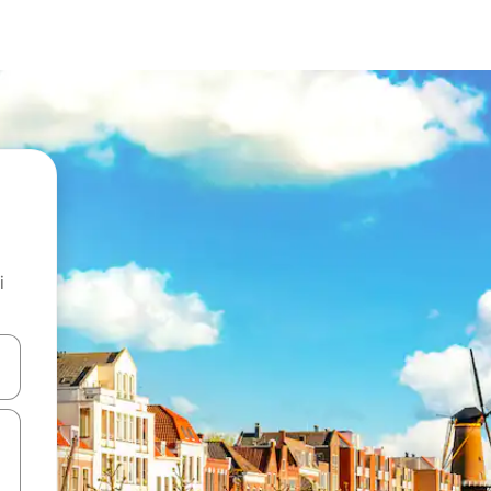
i
.
utilisant les flèches vers le haut et vers le bas, ou en appuyant dessus 