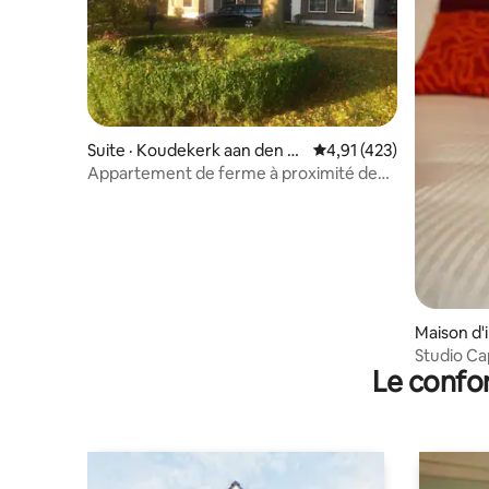
Suite · Koudekerk aan den Rij
Note moyenne de 4,91 
4,91 (423)
n
Appartement de ferme à proximité de
Leiden et Amsterdam
Maison d'i
Studio Ca
Le confor