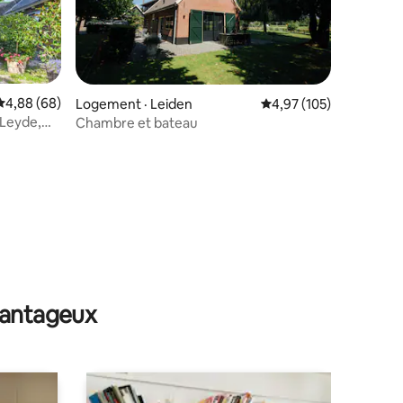
Note moyenne de 4,88 sur 5, 68 commentaires
4,88 (68)
Logement · Leiden
Note moyenne de 4,97 
4,97 (105)
 Leyde,
Chambre et bateau
res
avantageux