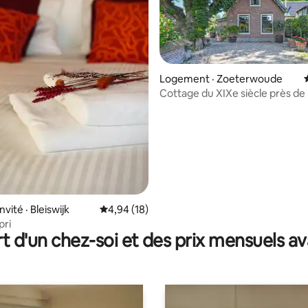
Logement · Zoeterwoude
Cottage du XIXe siècle près de
sur 5, 423 commentaires
Amsterdam
nvité · Bleiswijk
Note moyenne de 4,94 sur 5, 18 commentai
4,94 (18)
pri
t d'un chez-soi et des prix mensuels 