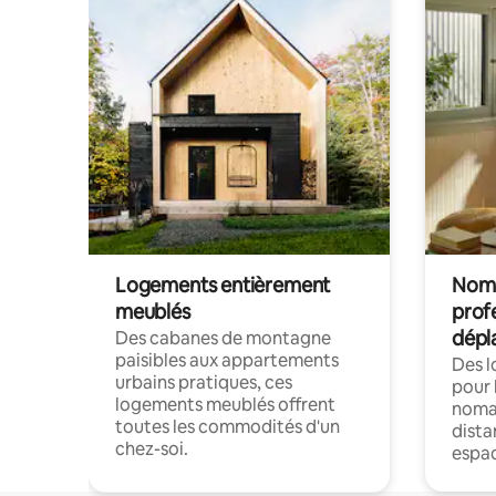
Logements entièrement
Noma
meublés
prof
dépl
Des cabanes de montagne
paisibles aux appartements
Des 
urbains pratiques, ces
pour 
logements meublés offrent
nomad
toutes les commodités d'un
dista
chez-soi.
espac