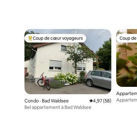
Coup de cœur voyageurs
Coup de
Coup de cœur voyageurs parmi les plus aimés
Coup de
Apparteme
Apparteme
Condo · Bad Waldsee
Note moyenne de 4,97
4,97 (58)
parking gr
Bel appartement à Bad Waldsee