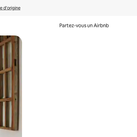
e d'origine
Partez-vous un Airbnb
et en les faisant glisser.