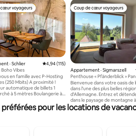
 cœur voyageurs
Coup de cœur voyageurs
 cœur voyageurs
Coup de cœur voyageurs
nt · Schlier
Note moyenne de 4,94 sur 5, 115 commentai
4,94 (115)
 Boho Vibes
sur 5, 171 commentaires
Appartement · Sigmarszell
 famille avec P-Hosting
Penthouse « Pfänderblick » Pa
0 Mbits) A proximité !
alpin sur le lac de Constance
Bienvenue dans votre oasis de 
ur automatique de billets 1
dans l'une des plus belles régio
ché à 5 mètres Boulangerie à
d'Allemagne. Entrez et détend
 Pizzeria à 50 mètres Aire de
dans le paysage de montagne 
 mètres Eglise à 50 mètres Lac à
référées pour les locations de vacan
le souffle du Dreiländereck sur l
 Terrain de football de loisirs à
Constance. Profitez de la vue su
s Station-service 800 mètres
panorama alpin à travers les fe
ger Spieleland 12 Km Lac de
allant jusqu'au sol dans le salon
e 25 Km Pays de montagne 30
confortable. Le penthouse est 
 km Eistobel 25 Luftikus
en fauteuil roulant par un asce