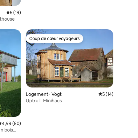
Note moyenne de 5 sur 5, 19 commentaires
5 (19)
thouse
Coup de cœur voyageurs
les plus aimés
Coup de cœur voyageurs
res
Logement · Vogt
Note moyenne de 5
5 (14)
Uptrulli-Minihaus
Note moyenne de 4,99 sur 5, 80 commentaires
4,99 (80)
n bois