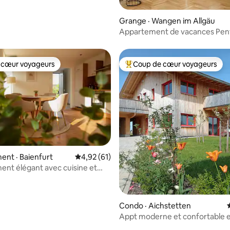
Grange · Wangen im Allgäu
Appartement de vacances Pen
 cœur voyageurs
Coup de cœur voyageurs
 cœur voyageurs
Coup de cœur voyageurs parmi 
nt · Baienfurt
Note moyenne de 4,92 sur 5, 61 commentai
4,92 (61)
nt élégant avec cuisine et
 sur 5, 58 commentaires
atuit
Condo · Aichstetten
Appt moderne et confortable e
avec jardin