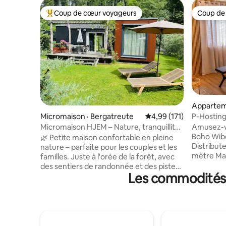
Coup de cœur voyageurs
Coup de
Coup de cœur voyageurs parmi les plus aimés
Coup de
Apparteme
P-Hosting
Micromaison · Bergatreute
Note moyenne de 4,99 
4,99 (171)
Amusez-vous en
Micromaison HJEM – Nature, tranquillité
Boho Wibes (25
et ciel étoilé
🌿 Petite maison confortable en pleine
Distribute
nature – parfaite pour les couples et les
mètre Mar
familles. Juste à l'orée de la forêt, avec
10 mètres
des sentiers de randonnée et des pistes
jeux à 50
Les commodités p
cyclables à votre porte. Emplacement
100 mètres
calme, sans bruit de la rue, grande
200 mètre
terrasse avec jardin privé et barbecue.
Ravensbur
Avec du badminton, du tennis de table et
Constanc
un trampoline, c'est l'endroit idéal pour
km Alpsee 70
les amateurs d'activités de plein air et les