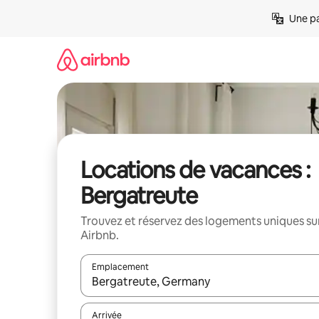
Aller
Une pa
directement
au
contenu
Locations de vacances :
Bergatreute
Trouvez et réservez des logements uniques su
Airbnb.
Emplacement
Quand les résultats sont affichés, parcourez-les en 
Arrivée