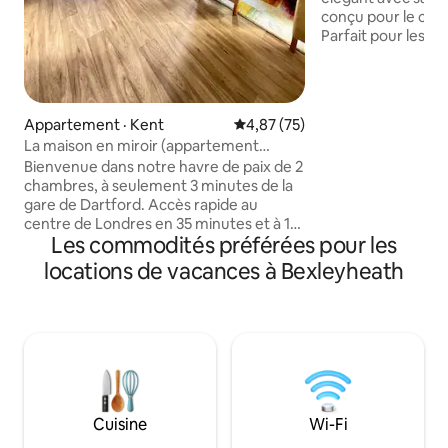
conçu pour le confo
Parfait pour les v
refuge moderne of
avez besoin pour u
avec d'excellentes 
de Londres. Idéal p
Appartement · Kent
Note moyenne de 4,87 sur 5, 
4,87 (75)
loisirs. Capacité d'accueil : 1 personne |
La maison en miroir (appartement
1 lit | 1 salle de ba
entier)
Bienvenue dans notre havre de paix de 2
aménagement de p
chambres, à seulement 3 minutes de la
effet pluie à l'ital
gare de Dartford. Accès rapide au
serviettes chauffan
centre de Londres en 35 minutes et à 10
transforme en lit
Les commodités préférées pour les
minutes du centre commercial
uniquement Télévi
Bluewater. Profitez du parc central de
haute vitesse Lav
locations de vacances à Bexleyheath
Dartford à 9 minutes à pied, avec une
idéales pour les sé
distance similaire jusqu'au club de golf
de Dartford. Vous pourrez également
accéder à une salle de sport exclusive et
à un parking sécurisé, moyennant des
frais supplémentaires. Un refuge
confortable avec des restaurants à
proximité. Pratique pour les voyageurs
Cuisine
Wi-Fi
en voiture avec accès facile aux routes