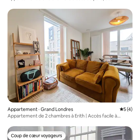
magasins et du train pour Londres
Appartement · Grand Londres
Note moy
5 (4)
Appartement de 2 chambres à Erith | Accès facile à
Londres
Coup de cœur voyageurs
Coup de cœur voyageurs