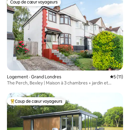
Coup de cœur voyageurs
Coup de cœur voyageurs
Logement · Grand Londres
Note moye
5 (11)
The Perch, Bexley | Maison à 3 chambres + jardin et
stationnement
Coup de cœur voyageurs
Coup de cœur voyageurs parmi les plus aimés