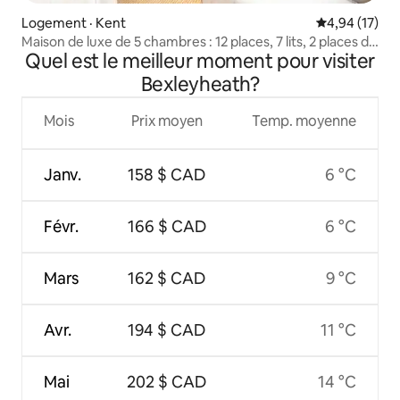
Logement · Kent
Note moyenne
4,94 (17)
Maison de luxe de 5 chambres : 12 places, 7 lits, 2 places de
Quel est le meilleur moment pour visiter
stationnement
Bexleyheath?
Mois
Prix moyen
Temp. moyenne
Janv.
158 $ CAD
6 °C
Févr.
166 $ CAD
6 °C
Mars
162 $ CAD
9 °C
Avr.
194 $ CAD
11 °C
Mai
202 $ CAD
14 °C