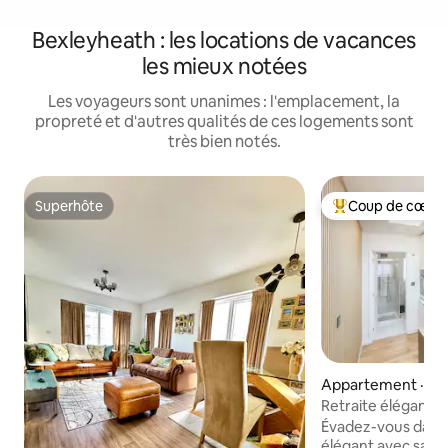
Bexleyheath : les locations de vacances
les mieux notées
Les voyageurs sont unanimes : l'emplacement, la
propreté et d'autres qualités de ces logements sont
très bien notés.
Superhôte
Coup de cœur 
Superhôte
Coup de cœur voy
Appartement · A
Retraite élégante 
entièrement priv
Évadez-vous dans u
élégant avec sa pr