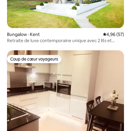
Bungalow · Kent
Note moyenne
4,96 (57)
Retraite de luxe contemporaine unique avec 2 lits et
2 salles de bain
Coup de cœur voyageurs
Coup de cœur voyageurs