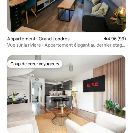
Appartement · Grand Londres
Note moyenne
4,96 (99)
Vue sur la rivière - Appartement élégant au dernier étage
avec balcon
Coup de cœur voyageurs
Coup de cœur voyageurs