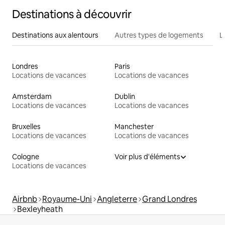
Destinations à découvrir
Destinations aux alentours
Autres types de logements
L
Londres
Paris
Locations de vacances
Locations de vacances
Amsterdam
Dublin
Locations de vacances
Locations de vacances
Bruxelles
Manchester
Locations de vacances
Locations de vacances
Cologne
Voir plus d'éléments
Locations de vacances
Airbnb
Royaume-Uni
Angleterre
Grand Londres
Bexleyheath