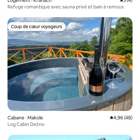
Logement · Kranach
Note moy
5 (4)
Refuge romantique avec sauna privé et bain à remous
Coup de cœur voyageurs
Coup de cœur voyageurs
Cabane · Makole
Note moyenne
4,96 (48)
Log Cabin Dežno