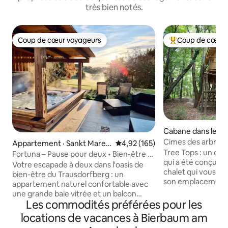
très bien notés.
Coup de cœur voyageurs
Coup de cœur 
Coup de cœur voyageurs
Coup de cœur voy
Cabane dans les ar
kovci
Cimes des arbres
Appartement · Sankt Marei
Note moyenne de 4,92 sur 5, 1
4,92 (165)
Tree Tops : un obs
n bei Graz
Fortuna – Pause pour deux • Bien-être et
qui a été conçu ave
vue sur la nature
Votre escapade à deux dans l'oasis de
chalet qui vous ca
bien-être du Trausdorfberg : un
son emplacement u
appartement naturel confortable avec
c'est notre chalet l
une grande baie vitrée et un balcon
même les voyageur
Les commodités préférées pour les
français avec vue sur la nature. Notre
Cette maison en boi
ferme avec ses poules et ses moutons
locations de vacances à Bierbaum am
observatoire pour 
et son atmosphère chaleureuse vous