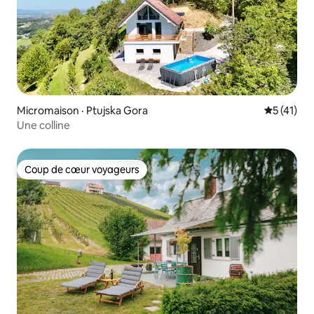
Micromaison · Ptujska Gora
Note moye
5 (41)
Une colline
Coup de cœur voyageurs
Coup de cœur voyageurs