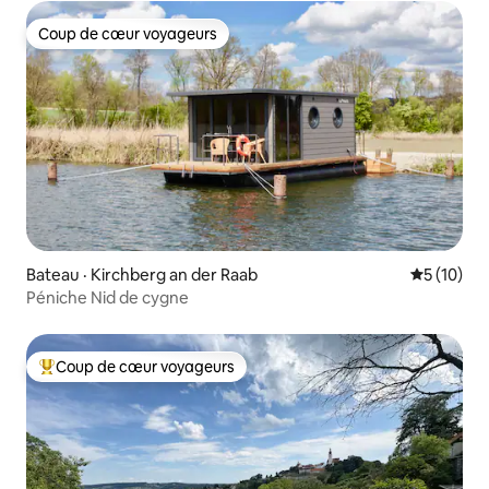
Coup de cœur voyageurs
Coup de cœur voyageurs
Bateau · Kirchberg an der Raab
Note moye
5 (10)
Péniche Nid de cygne
Coup de cœur voyageurs
Coup de cœur voyageurs parmi les plus aimés