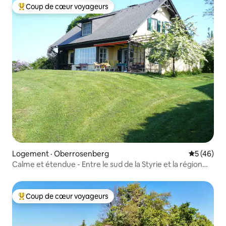
Coup de cœur voyageurs
Coup de cœur voyageurs parmi les plus aimés
Logement · Oberrosenberg
Note moye
5 (46)
Calme et étendue - Entre le sud de la Styrie et la région
volcanique
Coup de cœur voyageurs
Coup de cœur voyageurs parmi les plus aimés