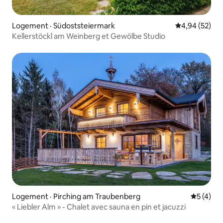
Logement · Südoststeiermark
Note moyenne
4,94 (52)
Kellerstöckl am Weinberg et Gewölbe Studio
Logement · Pirching am Traubenberg
Note moy
5 (4)
« Liebler Alm » - Chalet avec sauna en pin et jacuzzi