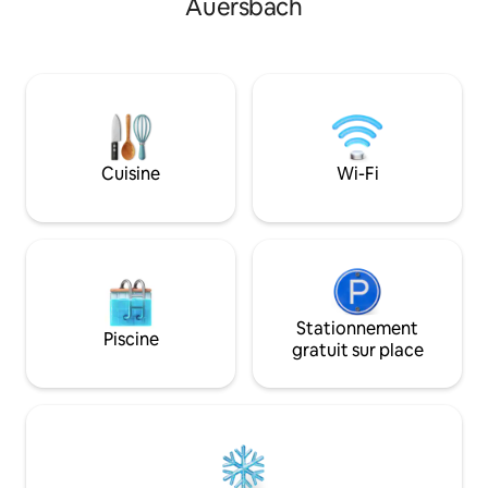
Auersbach
regardé à la dépens
invite à ralentir le rythme. Sauna et
les grands chalets
jacuzzi à usage exclusif grâce au
chalet, vous serez
système de réservation. Construit de
de l'épinette, et 
manière durable avec des matériaux
résister à la vue q
naturels, une oasis de plaisir avec des
dimension de la for
produits régionaux à la ferme. Entre
Graz et la région thermale et
gastronomique du sud-est de la Styrie :
Cuisine
Wi-Fi
parfait pour des moments de détente et
de plaisir.
Stationnement
Piscine
gratuit sur place