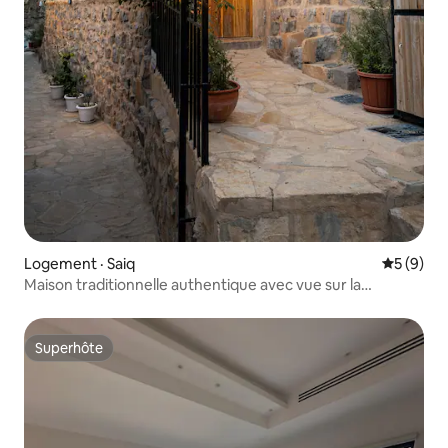
Logement · Saiq
Note moy
5 (9)
Maison traditionnelle authentique avec vue sur la
montagne
Superhôte
Superhôte