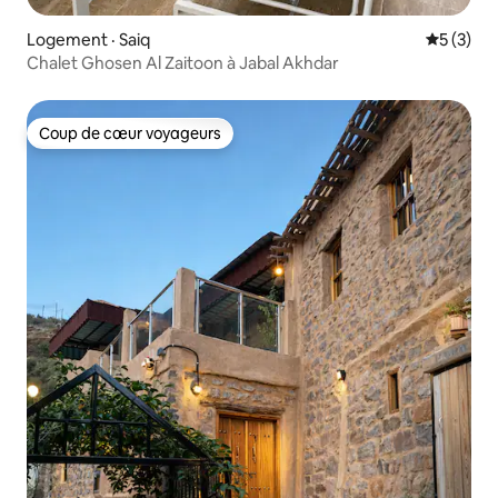
Logement · Saiq
Note moy
5 (3)
Chalet Ghosen Al Zaitoon à Jabal Akhdar
Coup de cœur voyageurs
Coup de cœur voyageurs