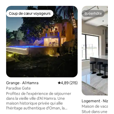
Coup de cœur voyageurs
Superhôte
Coup de cœur voyageurs
Superhôte
Grange · Al Hamra
Note moyenne de 4,89 sur 5, 2
4,89 (215)
Paradise Gate
Profitez de l'expérience de séjourner
dans la vieille ville d'Al Hamra. Une
Logement · Nizwa
maison historique privée qui allie
Maison de vacanc
l'héritage authentique d'Oman, la
Situé dans une zon
tranquillité et la nature. La maison est