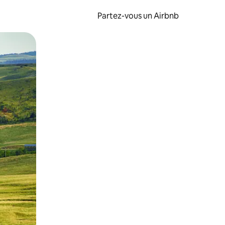
Partez-vous un Airbnb
et en les faisant glisser.