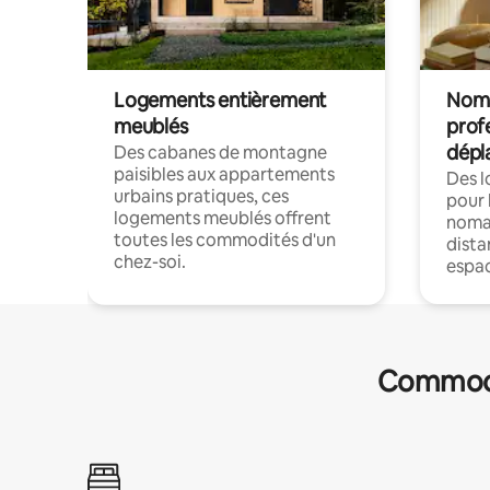
Logements entièrement
Noma
meublés
prof
dépl
Des cabanes de montagne
paisibles aux appartements
Des 
urbains pratiques, ces
pour 
logements meublés offrent
nomad
toutes les commodités d'un
dista
chez-soi.
espac
Commodit