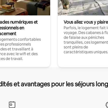
des numériques et
Vous allez vous y plaire
essionnels en
Parfois, le logement fait 
voyage. Des cabanes à fl
acement
de falaise aux péniches
logements confortables
tranquilles, ces logemen
les professionnels
sont pleins de
es et travaillant à
caractéristiques uniques
nce avec le wifi et des
es de travail.
és et avantages pour les séjours lon