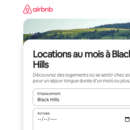
Aller
directement
au
contenu
Locations au mois à Blac
Hills
Découvrez des logements où se sentir chez so
pour un séjour longue durée d’un mois ou plus
Emplacement
Quand les résultats sont affichés, parcourez-les en 
Arrivée