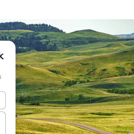
k
i
.
utilisant les flèches vers le haut et vers le bas, ou en appuyant dessus 