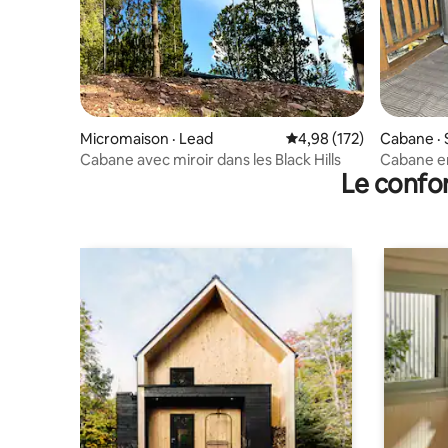
Micromaison · Lead
Note moyenne de 4,98 
4,98 (172)
Cabane · 
Cabane avec miroir dans les Black Hills
Cabane en
Le confor
jacuzzi, 