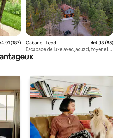
res
ote moyenne de 4,91 sur 5, 187 commentaires
4,91 (187)
Cabane · Lead
Note moyenne de 4,98
4,98 (85)
Escapade de luxe avec jacuzzi, foyer et
avantageux
sauna