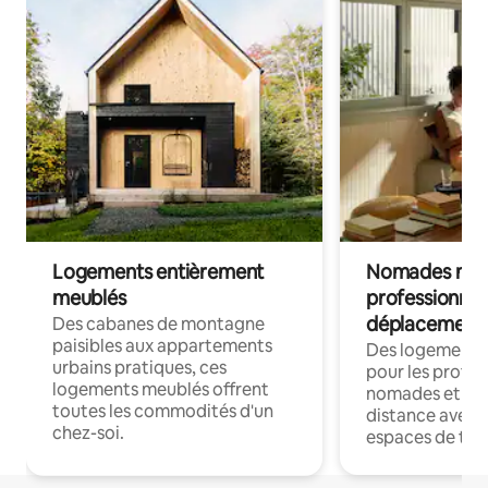
Logements entièrement
Nomades num
meublés
professionnel
déplacement
Des cabanes de montagne
paisibles aux appartements
Des logements
urbains pratiques, ces
pour les profes
logements meublés offrent
nomades et trav
toutes les commodités d'un
distance avec le
chez-soi.
espaces de trav