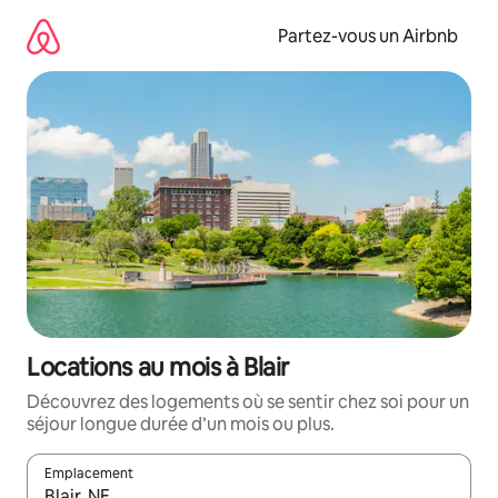
Aller
directement
Partez-vous un Airbnb
au
contenu
Locations au mois à Blair
Découvrez des logements où se sentir chez soi pour un
séjour longue durée d’un mois ou plus.
Emplacement
Quand les résultats sont affichés, parcourez-les en utilisant les 