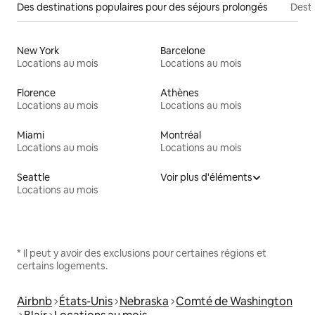
Des destinations populaires pour des séjours prolongés
Desti
New York
Barcelone
Locations au mois
Locations au mois
Florence
Athènes
Locations au mois
Locations au mois
Miami
Montréal
Locations au mois
Locations au mois
Seattle
Voir plus d'éléments
Locations au mois
* Il peut y avoir des exclusions pour certaines régions et
certains logements.
Airbnb
États-Unis
Nebraska
Comté de Washington