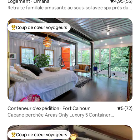
Logement · Omaha
Note moyenne
4,95 (55)
Retraite familiale amusante au sous-sol avec spa près du
restaurant
Coup de cœur voyageurs
Coup de cœur voyageurs parmi les plus aimés
Conteneur d'expédition · Fort Calhoun
Note moye
5 (72)
Cabane perchée Areas Only Luxury 5 Container
Treehouse
Coup de cœur voyageurs
Coup de cœur voyageurs parmi les plus aimés