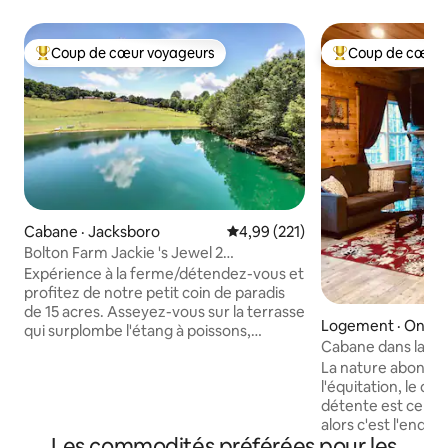
Coup de cœur voyageurs
Coup de cœur 
Coup de cœur voyageurs parmi les plus aimés
Coup de cœur voy
Cabane · Jacksboro
Note moyenne de 4,99 sur 5, 2
4,99 (221)
Bolton Farm Jackie 's Jewel 2
chambres/1 salle de bain
Expérience à la ferme/détendez-vous et
profitez de notre petit coin de paradis
de 15 acres. Asseyez-vous sur la terrasse
Logement · Oneid
qui surplombe l'étang à poissons,
Cabane dans la na
regardez les mini-animaux jouer dans le
Days
La nature abonde. 
champ. Voir des chèvres, des mini
l'équitation, le q
poneys/ânes. Parking sécurisé gratuit
détente est ce do
pour votre VTT/remorque de bateau.
alors c'est l'endroit
Cuisine entièrement approvisionnée,
Les commodités préférées pour les
propriété fait 24 a
douche à l'italienne carrelée, lave-