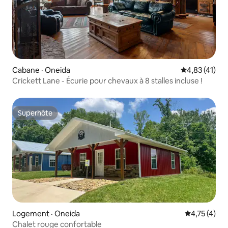
Cabane · Oneida
Note moyenne
4,83 (41)
Crickett Lane - Écurie pour chevaux à 8 stalles incluse !
Superhôte
Superhôte
Logement · Oneida
Note moyenn
4,75 (4)
Chalet rouge confortable