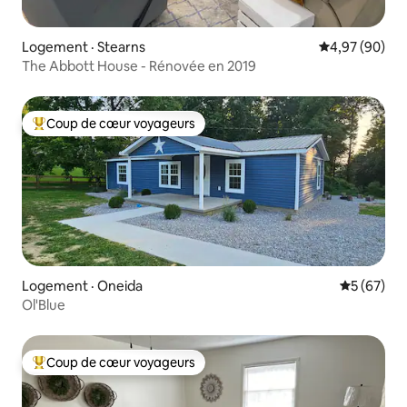
Logement · Stearns
Note moyenne
4,97 (90)
The Abbott House - Rénovée en 2019
Coup de cœur voyageurs
Coup de cœur voyageurs parmi les plus aimés
Logement · Oneida
Note moye
5 (67)
Ol'Blue
Coup de cœur voyageurs
Coup de cœur voyageurs parmi les plus aimés