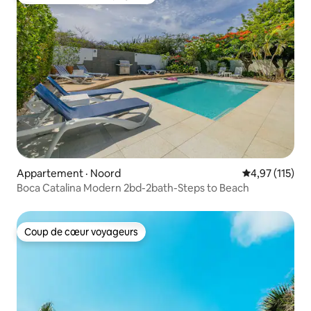
Coup de cœur voyageurs parmi les plus aimés
Appartement · Noord
Note moyenne 
4,97 (115)
Boca Catalina Modern 2bd-2bath-Steps to Beach
Coup de cœur voyageurs
Coup de cœur voyageurs