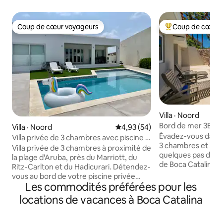
Coup de cœur voyageurs
Coup de cœur 
Coup de cœur voyageurs
Coup de cœur voy
Villa · Noord
Bord de mer 3BR3B
Villa · Noord
Note moyenne de 4,93 sur 5, 
4,93 (54)
@ Boca Catalina
Évadez-vous dans c
Villa privée de 3 chambres avec piscine |
3 chambres et 3,5 s
À deux pas de la plage
Villa privée de 3 chambres à proximité de
quelques pas de l
la plage d'Aruba, près du Marriott, du
de Boca Catalina. P
Ritz-Carlton et du Hadicurari. Détendez-
de votre piscine 
vous au bord de votre piscine privée
dans l'intérieur 
Les commodités préférées pour les
après une journée à la plage. • Peut
profitez d'un accè
accueillir 6 personnes : très grand lit,
locations de vacances à Boca Catalina
attractions d'Arub
grand lit, lit double • 2,5 salles de bain •
mondiale et aux ex
Climatisation complète partout • Cuisine
vibrantes, le tout 