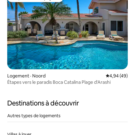
Coup de cœur voyageurs
Logement · Noord
Note moyenne
4,94 (49)
Étapes vers le paradis Boca Catalina Plage d'Arashi
Destinations à découvrir
Autres types de logements
Villas à louer