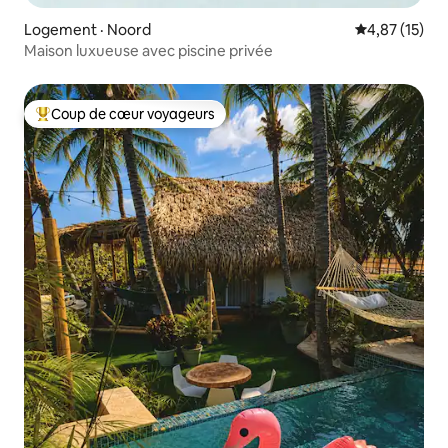
Logement · Noord
Note moyenne
4,87 (15)
Maison luxueuse avec piscine privée
Coup de cœur voyageurs
Coup de cœur voyageurs parmi les plus aimés