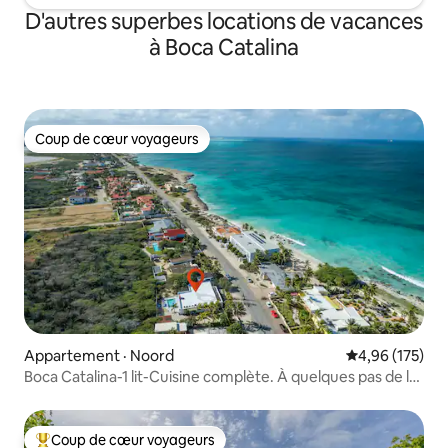
D'autres superbes locations de vacances
à Boca Catalina
Coup de cœur voyageurs
Coup de cœur voyageurs
Appartement · Noord
Note moyenne 
4,96 (175)
Boca Catalina-1 lit-Cuisine complète. À quelques pas de la
plage
Coup de cœur voyageurs