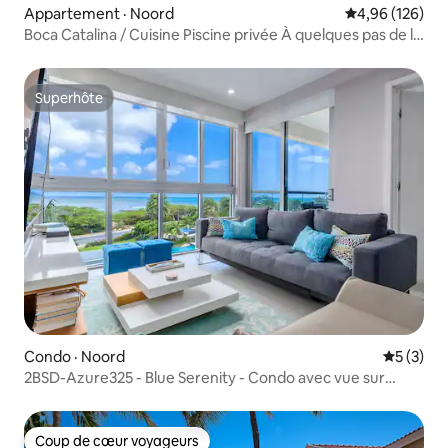
Appartement · Noord
Note moyenne 
4,96 (126)
Boca Catalina / Cuisine Piscine privée À quelques pas de la
plage
Superhôte
Superhôte
Condo · Noord
Note moy
5 (3)
2BSD-Azure325 - Blue Serenity - Condo avec vue sur
l'océan
Coup de cœur voyageurs