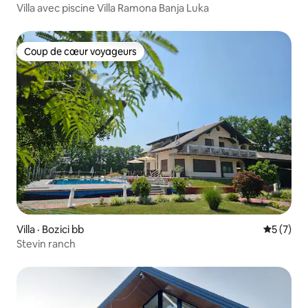
Villa avec piscine Villa Ramona Banja Luka
Coup de cœur voyageurs
Coup de cœur voyageurs
Villa · Bozici bb
Note moy
5 (7)
Stevin ranch