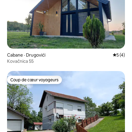
Cabane · Drugovići
Note moy
5 (4)
Kovačnica 55
Coup de cœur voyageurs
Coup de cœur voyageurs