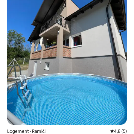
Logement · Ramići
Note moyen
4,8 (5)