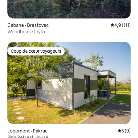
Cabane · Brestovac
Note moyenne
4,91 (11)
Woodhouse Idylla
Coup de cœur voyageurs
Coup de cœur voyageurs
Logement · Pakrac
Note moy
5 (9)
Rina Retreat House