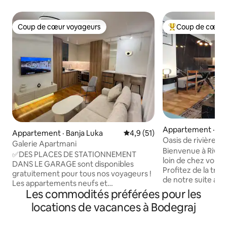
Coup de cœur voyageurs
Coup de cœur 
Coup de cœur voyageurs
Coup de cœur voy
Appartement · Ban
Appartement · Banja Luka
Note moyenne de 4,9 sur 5, 
4,9 (51)
Oasis de rivière
Galerie Apartmani
Bienvenue à River 
✅DES PLACES DE STATIONNEMENT
loin de chez vous
DANS LE GARAGE sont disponibles
Profitez de la tran
gratuitement pour tous nos voyageurs !
de notre suite au 
Les appartements neufs et
Située à quelques 
Les commodités préférées pour les
luxueusement meublés disposent d'une
historique du châte
chambre séparée avec un lit double, un
locations de vacances à Bodegraj
Vrbas, la rivière Oa
couloir, une salle de bain, une cuisine
parfait entre conf
(avec tous les équipements