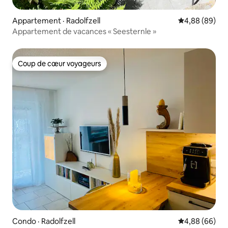
Appartement · Radolfzell
Note moyenne
4,88 (89)
Appartement de vacances « Seesternle »
Coup de cœur voyageurs
Coup de cœur voyageurs
Condo · Radolfzell
Note moyenne
4,88 (66)