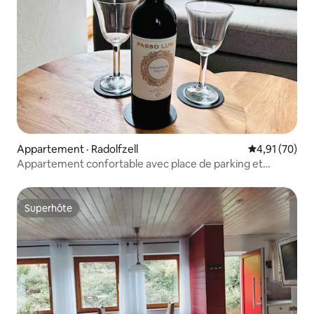
Appartement · Radolfzell
Note moyenne
4,91 (70)
Appartement confortable avec place de parking et
terrasse
Superhôte
Superhôte