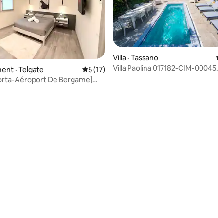
Villa · Tassano
Villa Paolina 017182-CIM-00045.
nt · Telgate
Note moyenne de 5 sur 5, 17 commentai
5 (17)
corta-Aéroport De Bergame]
artment
 sur 5, 19 commentaires