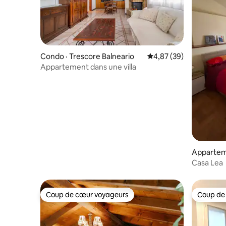
Condo · Trescore Balneario
Note moyenne de 4,87
4,87 (39)
Appartement dans une villa
Apparteme
Casa Lea
Coup de cœur voyageurs
Coup de
Coup de cœur voyageurs
Coup de