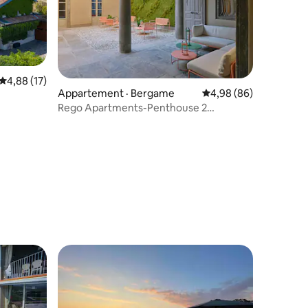
Note moyenne de 4,88 sur 5, 17 commentaires
4,88 (17)
Appartement · Bergame
Note moyenne de 4,98
4,98 (86)
Rego Apartments-Penthouse 2
chambres et spa privé
res