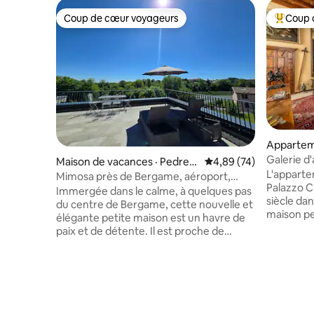
Coup de cœur voyageurs
Coup 
Coup de cœur voyageurs
Coup de 
Apparteme
Galerie d'
Maison de vacances · Pedren
Note moyenne de 4,89
4,89 (74)
Dogesho
L'appartem
go
Mimosa près de Bergame, aéroport,
Palazzo C
centre de bien-être
Immergée dans le calme, à quelques pas
siècle dan
du centre de Bergame, cette nouvelle et
maison p
élégante petite maison est un havre de
des séjou
paix et de détente. Il est proche de
une atmos
l'aéroport et d'un centre de bien-être.
espaces r
Elle offre une entrée indépendante, un
possibili
stationnement couvert pratique dans le
un « salon 
garage, de grandes terrasses donnant
réunions s
sur la rivière, une vue magnifique sur le
vidéo. La
coucher du soleil et les montagnes.