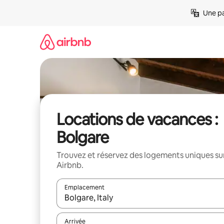
Aller
Une pa
directement
au
contenu
Locations de vacances :
Bolgare
Trouvez et réservez des logements uniques su
Airbnb.
Emplacement
Quand les résultats sont affichés, parcourez-les en 
Arrivée