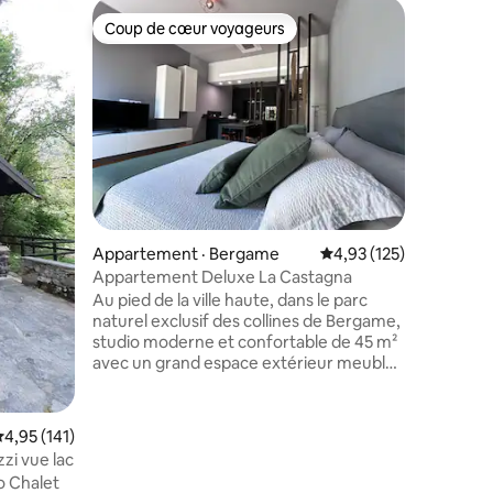
Condo · 
Coup de cœur voyageurs
Coup de
les plus aimés
Coup de cœur voyageurs
Coup de
Casa Mys
Casa Mysa
centre hi
l’un des p
province
château 
L’apparte
l’aéroport
ville de 
res
égalemen
Appartement · Bergame
Note moyenne de 4,93
4,93 (125)
1,5 km la
Récemmen
Appartement Deluxe La Castagna
nuit, d’un
Au pied de la ville haute, dans le parc
d’une sal
naturel exclusif des collines de Bergame,
Fi fibre e
studio moderne et confortable de 45 m²
avec un grand espace extérieur meublé,
où vous pourrez vous détendre et
profiter de fabuleux couchers de soleil.
L’appartement est situé au rez-de-
ote moyenne de 4,95 sur 5, 141 commentaires
4,95 (141)
chaussée d’un immeuble de nouvelle
zi vue lac
construction, juste au pied des belles
o Chalet
Collines de Bergame, point de départ