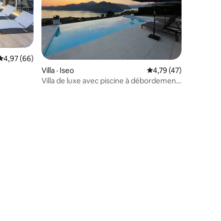
Note moyenne de 4,97 sur 5, 66 commentaires
4,97 (66)
res
Villa · Iseo
Note moyenne de 4,7
4,79 (47)
Villa de luxe avec piscine à débordement
privée