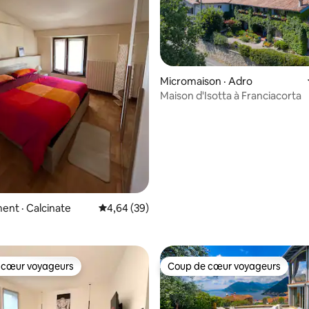
 sur 5, 39 commentaires
Micromaison · Adro
Maison d'Isotta à Franciacorta
nt · Calcinate
Note moyenne de 4,64 sur 5, 39 commentai
4,64 (39)
 cœur voyageurs
Coup de cœur voyageurs
 cœur voyageurs
Coup de cœur voyageurs