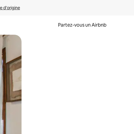
e d'origine
Partez-vous un Airbnb
et en les faisant glisser.