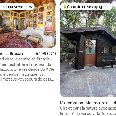
de cœur voyageurs
Coup de cœur voyageurs
cœur voyageurs parmi les plus aimés
Coup de cœur voyageurs parmi 
nt · Brescia
Note moyenne de 4,99 sur 5, 274 commentai
4,99 (274)
art dans le centre de Brescia -
 sur 5, 74 commentaires
use
ent est situé à l'intérieur du
hizzola, une résidence du XVIe
s le centre historique. La
ermet aux voyageurs de passer
rs agréables immergés dans
phère d'autrefois. Les
eprésentatifs donnent la
té de transformer la maison en
Micromaison · Monasterolo d
N
d'affaires » à la fois pour les
el Castello
Chalet dans la nature avec jacuz
ur place et pour les appels
Entouré de verdure, le Torrezz
 maison est située à quelques