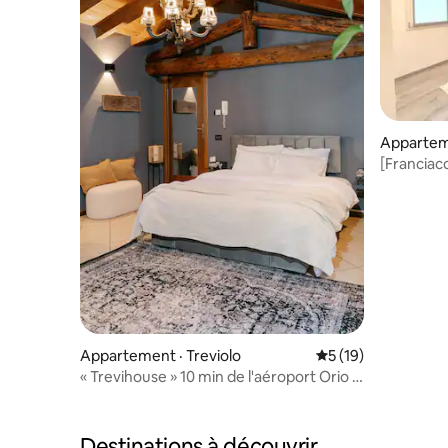
Apparteme
[Francia
Suite Ap
Appartement · Treviolo
Note moyenne de 5
5 (19)
« Trevihouse » 10 min de l'aéroport Orio al
Serio BGY
Destinations à découvrir