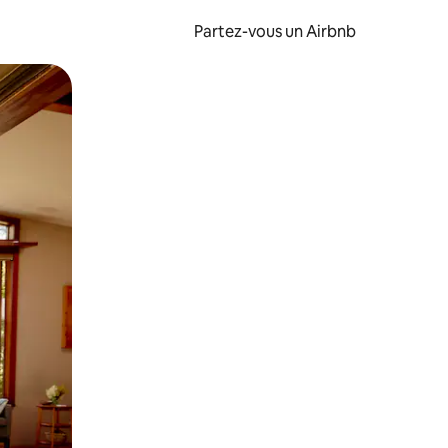
Partez-vous un Airbnb
et en les faisant glisser.