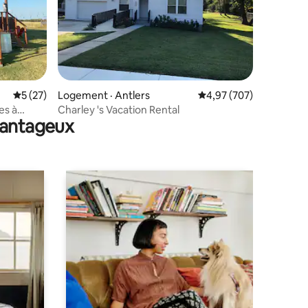
res
Note moyenne de 5 sur 5, 27 commentaires
5 (27)
Logement · Antlers
Note moyenne de 4,97 
4,97 (707)
Charley 's Vacation Rental
avantageux