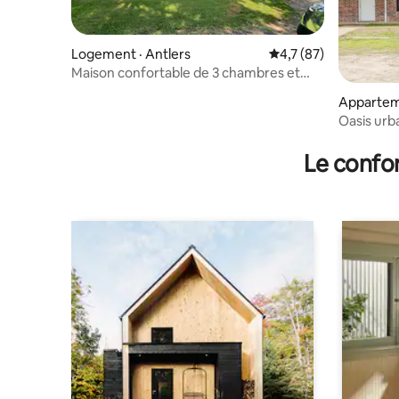
Logement · Antlers
Note moyenne de 4,7
4,7 (87)
Maison confortable de 3 chambres et
2 salles de bain avec patio
Apparteme
Oasis urb
River et 
Le confor