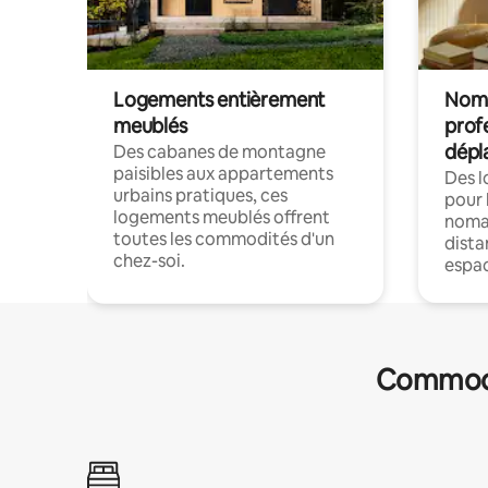
Logements entièrement
Noma
meublés
prof
dépl
Des cabanes de montagne
paisibles aux appartements
Des 
urbains pratiques, ces
pour 
logements meublés offrent
nomad
toutes les commodités d'un
dista
chez-soi.
espac
Commodit