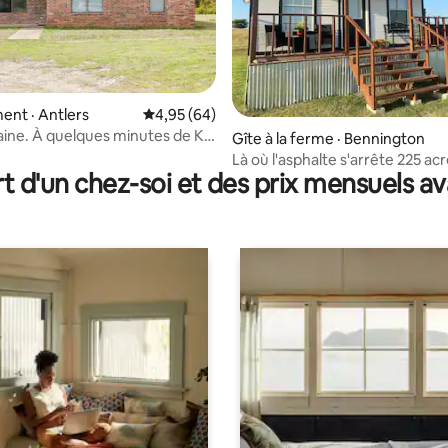
 sur 5, 87 commentaires
nt · Antlers
Note moyenne de 4,95 sur 5, 64 commentai
4,95 (64)
aine. À quelques minutes de K
Gîte à la ferme · Bennington
Antlers Casino
Là où l'asphalte s'arrête 225 acres à
t d'un chez-soi et des prix mensuels 
explorer!