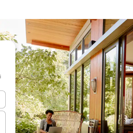
i
.
utilisant les flèches vers le haut et vers le bas, ou en appuyant dessus 