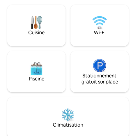
électricité 24h/24
Beyrouth Le chalet de 120 m² avec
cheminée conforta
2 chambres et 2 salles de bain dispose
chauffage dispon
d'une cuisine entièrement équipée, de la
frais ou apportez l
climatisation, d'une connexion Wi-Fi par
l'aéroport et visit
fibre optique, d'une télévision
disponibles à des t
Cuisine
Wi-Fi
connectée et d'une buanderie, ce qui le
voyageurs. Des V
rend idéal pour les séjours de longue
disponibles à la loc
durée comme pour les escapades d'un
week-end.
Stationnement
Piscine
gratuit sur place
Climatisation