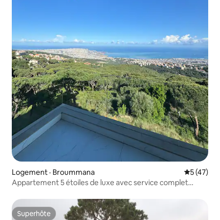
Logement · Broummana
Note moye
5 (47)
Appartement 5 étoiles de luxe avec service complet
24h/24 et 7j/7 et vue sur Brummana
Superhôte
Superhôte