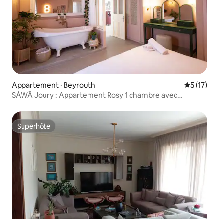
Appartement · Beyrouth
Note moye
5 (17)
SÀWĀ Joury : Appartement Rosy 1 chambre avec
baignoire / Mar Mikhael
Superhôte
Superhôte