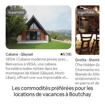
Superhôte
Superhôte
Superhôte
Superhôte
Cabane · Qlayaat
Note moyenne de 5 sur 5, 
5 (18)
VEGA | Cabane moderne privée avec
Grotte · Shemlan
vue panoramique
Bienvenue à VEGA, une cabane
(The Hidden Gem) 
forestière isolée nichée dans les
électricité 24
Charmante maison
montagnes de Kleiat (Qlayaat, Mont-
libanais du XIXe s
Liban), offrant une vue imprenable et
entièrement resta
une tranquillité totale Conçu avec soin
en pierre et de ha
pour les matins tranquilles et les soirées
Les commodités préférées pour les
seulement 20 minu
confortables, Vega est à seulement
minutes de l'Univ
locations de vacances à Boutchay
3 minutes de la rue principale de Kleiat, à
(Souk El Gharb). E
25 minutes de la station de ski de
intérieurs/extérie
Faraya/Mzaar et à 30 minutes de