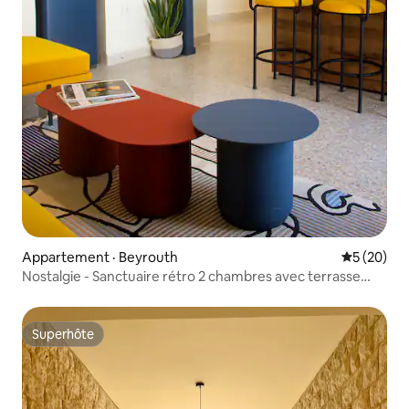
Appartement · Beyrouth
Note moye
5 (20)
Nostalgie - Sanctuaire rétro 2 chambres avec terrasse
ensoleillée
Superhôte
Superhôte