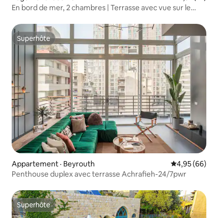
En bord de mer, 2 chambres | Terrasse avec vue sur le
coucher du soleil et spa
Superhôte
Superhôte
Appartement · Beyrouth
Note moyenne
4,95 (66)
Penthouse duplex avec terrasse Achrafieh-24/7pwr
Superhôte
Superhôte