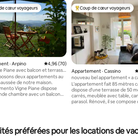
de cœur voyageurs
Coup de cœur voyageurs
cœur voyageurs parmi les plus aimés
Coup de cœur voyageurs parmi 
ent · Arpino
Note moyenne de 4,96 sur 5, 70 commentai
4,96 (70)
e Piane avec balcon et terrasse
Appartement · Cassino
N
posons deux appartements au
nouveau bel appartement « a ca
aussée de notre maison.
Carolina »
L'appartement fait 85 mètres c
mento Vigne Piane dispose
dispose d'une terrasse de 50 m
sur 5, 136 commentaires
nde chambre avec un balcon
carrés, meublée avec table, ca
ne salle de bain attenante. Il y a
parasol. Rénové, il se compose 
alon (avec un canapé-lit) et une
chambres avec 2 lits double. Cu
bain supplémentaire. Cet
salon dans une seule pièce. Équ
nt spacieux dispose de deux
climatisation et du chauffage p
rivées et d'une cuisine bien
radiateur, d'une télévision dan
és préférées pour les locations de va
igne Piane est idéal pour les
chambre et le séjour, d'un lave-
es familles et les amis qui
d'un lave-vaisselle, d'un fer à r