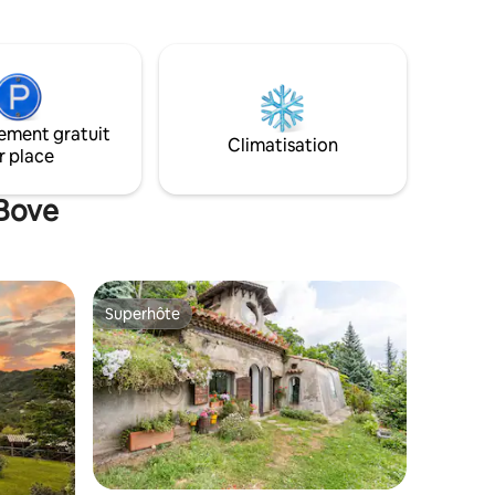
l'autoroute A1 (sortie Ferentino), notre
ouverts,
domaine garantit un maximum
hampoings.
d'intimité, de sécurité et de confort pour
are, dans
les familles voyageant avec des tout-
 parkings
petits et des bébés.
ement gratuit
Climatisation
r place
 Bove
Superhôte
les plus aimés
Superhôte