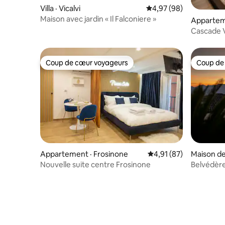
Villa · Vicalvi
Note moyenne de 4,97
4,97 (98)
Maison avec jardin « Il Falconiere »
Appartemen
Cascade V
Coup de cœur voyageurs
Coup de
Coup de cœur voyageurs
Coup de
Appartement · Frosinone
Note moyenne de 4,91
4,91 (87)
Maison de
d'Arce
Nouvelle suite centre Frosinone
Belvédère
panorami