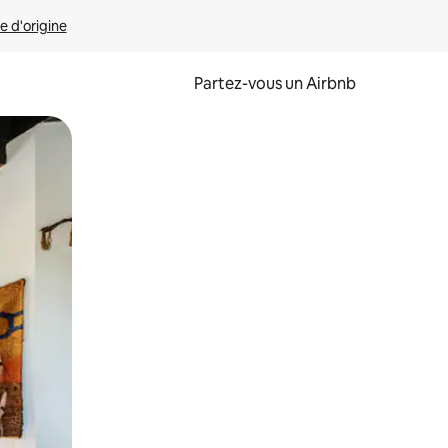
e d'origine
Partez-vous un Airbnb
et en les faisant glisser.