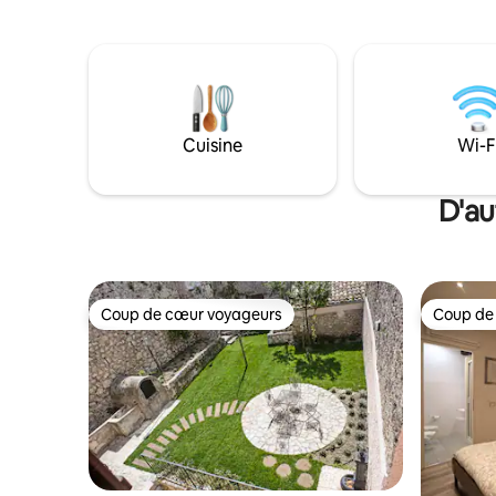
50 m de la place principale du village où
voyagent 
se trouve la paroisse S.S.Pietro e Paolo.
au loisir 
Dans un rayon de 200 mètres, vous
maison ty
trouverez un bar, un glacier, une pizzeria,
maintienn
un bureau de poste, une mairie, un poste
agréable 
de police, un bureau de tabac ouvert
24h/24, une supérette, une papeterie,
Cuisine
Wi-F
un kiosque à journaux, un centre de
bien-être, une parfumerie, un salon de
coiffure, des articles cadeaux...
D'au
Coup de cœur voyageurs
Coup de
Coup de cœur voyageurs
Coup de