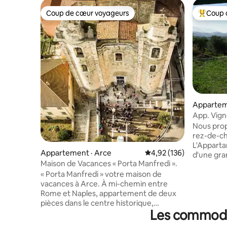
Coup de cœur voyageurs
Coup 
Coup de cœur voyageurs
Coup de 
Appartem
App. Vign
privée
Nous pro
rez-de-ch
L'Apparta
Appartement · Arce
Note moyenne de 4,92 
4,92 (136)
d'une gra
Maison de Vacances « Porta Manfredi ».
privé et u
« Porta Manfredi » votre maison de
aussi un s
vacances à Arce. À mi-chemin entre
salle de 
Rome et Naples, appartement de deux
apparteme
pièces dans le centre historique,
entrées p
Les commodit
entièrement rénové dans les moindres
équipée. V
détails, une petite montée de pavé de
couples, l