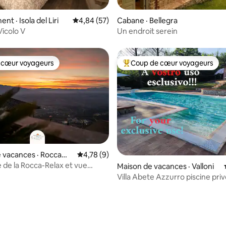
 sur 5, 98 commentaires
t · Isola del Liri
Note moyenne de 4,84 sur 5, 57 commentai
4,84 (57)
Cabane · Bellegra
icolo V
Un endroit serein
 cœur voyageurs
Coup de cœur voyageurs
 cœur voyageurs
Coup de cœur voyageurs parmi 
 sur 5, 87 commentaires
 vacances · Rocca
Note moyenne de 4,78 sur 5, 9 commentai
4,78 (9)
 de la Rocca-Relax et vue
Maison de vacances · Valloni
que
Villa Abete Azzurro piscine pri