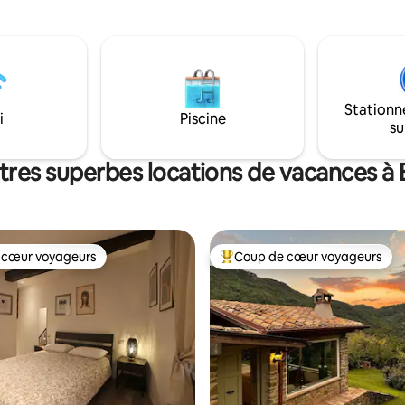
ensemble. Notre piscine invite
d'une planche à repasser, de c
et les murs épais de notre
d'assiettes, de savons et de s
piquement italienne
Il est situé à 200 mètres de la g
ent un climat intérieur
les environs il y a de nombreux
toute l'année.
publics.
Stationn
i
Piscine
su
tres superbes locations de vacances à
 cœur voyageurs
Coup de cœur voyageurs
 cœur voyageurs
Coup de cœur voyageurs parmi 