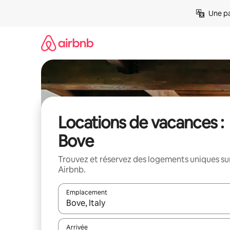
Aller
Une pa
directement
au
contenu
Locations de vacances :
Bove
Trouvez et réservez des logements uniques su
Airbnb.
Emplacement
Quand les résultats sont affichés, parcourez-les en 
Arrivée