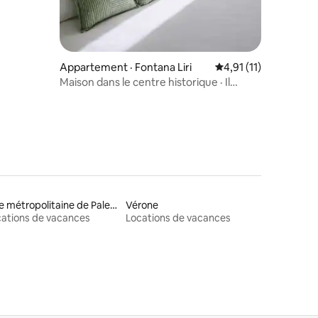
Appartement · Fontana Liri
Note moyenne de 4,9
4,91 (11)
Maison dans le centre historique · Il
Vicolo del Castello
Ville métropolitaine de Palerme
Vérone
ations de vacances
Locations de vacances