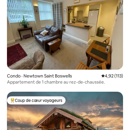
Condo · Newtown Saint Boswells
Note moyenne 
4,92 (113)
Appartement de 1 chambre au rez-de-chaussée.
Coup de cœur voyageurs
Coup de cœur voyageurs parmi les plus aimés