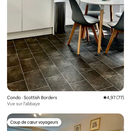
Condo · Scottish Borders
Note moyenne
4,97 (77)
Vue sur l'abbaye
Coup de cœur voyageurs
Coup de cœur voyageurs