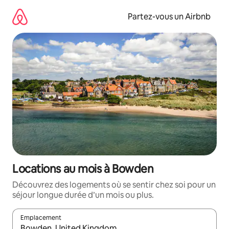
Aller
directement
Partez-vous un Airbnb
au
contenu
Locations au mois à Bowden
Découvrez des logements où se sentir chez soi pour un
séjour longue durée d’un mois ou plus.
Emplacement
Quand les résultats sont affichés, parcourez-les en utilisant les 