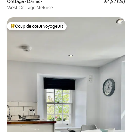
Cottage · Darnick
Note moyenne
4,97 (29)
West Cottage Melrose
Coup de cœur voyageurs
Coup de cœur voyageurs parmi les plus aimés