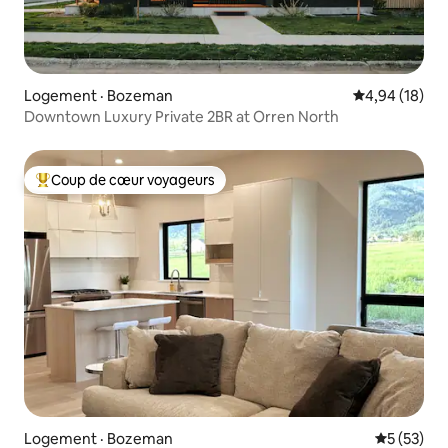
Logement · Bozeman
Note moyenne
4,94 (18)
Downtown Luxury Private 2BR at Orren North
Coup de cœur voyageurs
Coup de cœur voyageurs parmi les plus aimés
Logement · Bozeman
Note moye
5 (53)