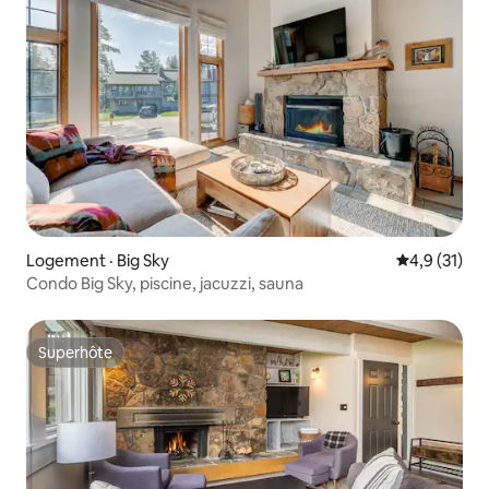
Logement · Big Sky
Note moyenn
4,9 (31)
Condo Big Sky, piscine, jacuzzi, sauna
Superhôte
Superhôte