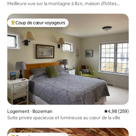
Meilleure vue sur la montagne à Bzn, maison d'hôtes
privée
Coup de cœur voyageurs
Coup de cœur voyageurs parmi les plus aimés
Logement · Bozeman
Note moyenne 
4,98 (259)
Suite privée spacieuse et lumineuse au cœur de la ville