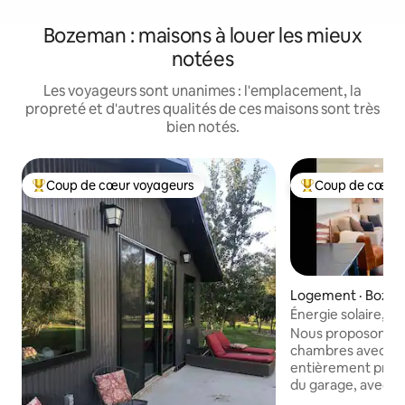
Bozeman : maisons à louer les mieux
notées
Les voyageurs sont unanimes : l'emplacement, la
propreté et d'autres qualités de ces maisons sont très
bien notés.
Coup de cœur voyageurs
Coup de cœur 
Coup de cœur voyageurs parmi les plus aimés
Coup de cœur voy
Logement · Boze
Énergie solaire, pr
l'aéroport avec v
Nous proposons u
chambres avec sal
entièrement privé,
du garage, avec d
changeantes sur l