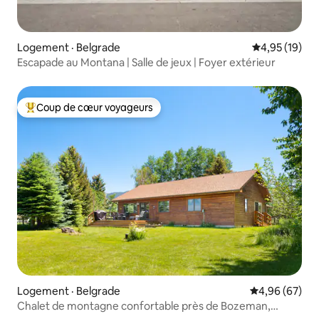
Logement · Belgrade
Note moyenne
4,95 (19)
Escapade au Montana | Salle de jeux | Foyer extérieur
Coup de cœur voyageurs
Coup de cœur voyageurs parmi les plus aimés
Logement · Belgrade
Note moyenne
4,96 (67)
Chalet de montagne confortable près de Bozeman,