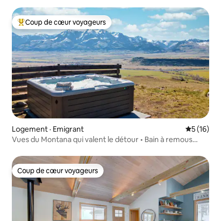
familial!
Coup de cœur voyageurs
Coup de cœur voyageurs parmi les plus aimés
Logement · Emigrant
Note moye
5 (16)
Vues du Montana qui valent le détour • Bain à remous
• 25 acres
Coup de cœur voyageurs
Coup de cœur voyageurs