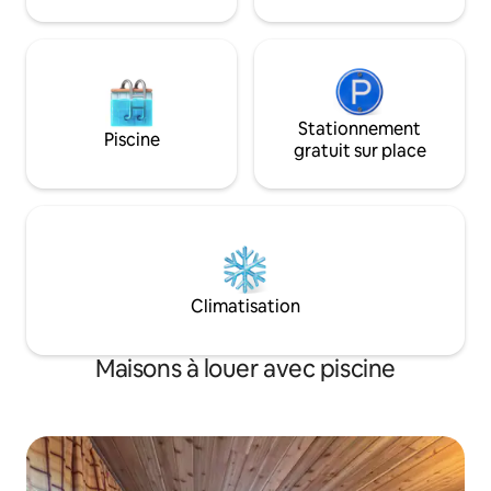
dispose de nombreuses fonctionnalités
de pointe. L'entrée de la maison est
accessible avec votre téléphone sur une
application. L'éclairage Hue et l'éclairage
par détection de mouvement aident à
éclairer l'espace, à l'intérieur comme à
l'extérieur. Internet haut débit et accès à
Stationnement
Piscine
Apple TV sont fournis. La Fish House,
gratuit sur place
bien que de seulement 750 pieds carrés,
offre tout le confort d'un chez-soi. Elle
dispose d'un chauffage radiant dans les
planchers. La cuisine dispose d'un
réfrigérateur pleine grandeur, d'un lave-
vaisselle, d'une cuisinière à gaz et d'un
four à micro-ondes. La salle de bain avec
Climatisation
ses luminaires haut de gamme crée un
espace unique avec la douche à
l'italienne en bois flotté et les
Maisons à louer avec piscine
commandes tactiles. L'espace extérieur
est l'un des espaces les plus relaxants de
la région. Il y a des marches menant à la
rivière Gallatin, avec des marches en
rochers pour accéder à la rivière. Il y a un
tout nouveau gril à gaz Weber sur le