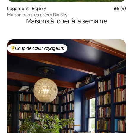
Logement · Big Sky
Note moy
5 (9)
Maison dans les prés à Big Sky
Maisons à louer à la semaine
Coup de cœur voyageurs
Coup de cœur voyageurs parmi les plus aimés