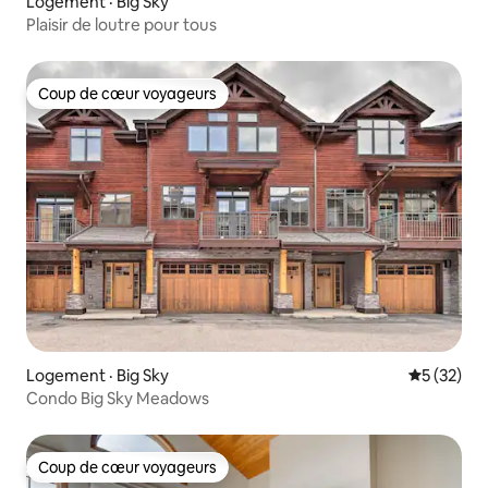
Logement · Big Sky
Plaisir de loutre pour tous
Coup de cœur voyageurs
Coup de cœur voyageurs
Logement · Big Sky
Note moye
5 (32)
Condo Big Sky Meadows
Coup de cœur voyageurs
Coup de cœur voyageurs