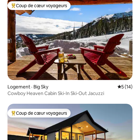
Coup de cœur voyageurs
Coup de cœur voyageurs parmi les plus aimés
Logement · Big Sky
Note moye
5 (14)
Cowboy Heaven Cabin Ski-In Ski-Out Jacuzzi
Coup de cœur voyageurs
Coup de cœur voyageurs parmi les plus aimés