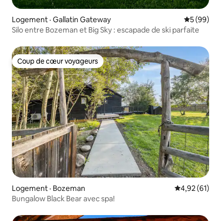
Logement · Gallatin Gateway
Note moye
5 (99)
Silo entre Bozeman et Big Sky : escapade de ski parfaite
Coup de cœur voyageurs
Coup de cœur voyageurs
Logement · Bozeman
Note moyenne
4,92 (61)
Bungalow Black Bear avec spa!