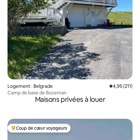
Logement · Belgrade
Note moyenne 
4,95 (211)
Camp de base de Bozeman
Maisons privées à louer
Coup de cœur voyageurs
Coup de cœur voyageurs parmi les plus aimés