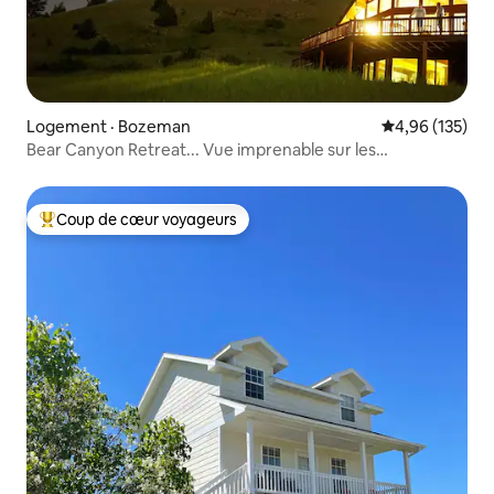
Logement · Bozeman
Note moyenne 
4,96 (135)
Bear Canyon Retreat... Vue imprenable sur les
montagnes !
Coup de cœur voyageurs
Coup de cœur voyageurs parmi les plus aimés