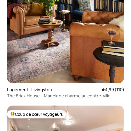
Logement · Livingston
Note moyenne 
4,99 (110)
The Brick House – Manoir de charme au centre-ville
Coup de cœur voyageurs
Coup de cœur voyageurs parmi les plus aimés