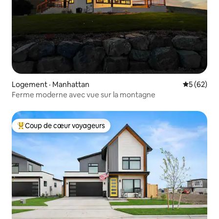
Logement · Manhattan
Note moye
5 (62)
Ferme moderne avec vue sur la montagne
Coup de cœur voyageurs
Coup de cœur voyageurs parmi les plus aimés