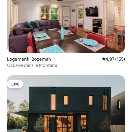
Logement · Bozeman
Note moyenne 
4,97 (165)
Cabane dans le Montana
Luxe
Luxe