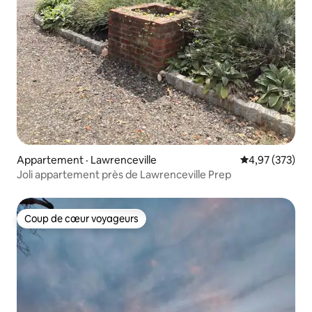
Appartement · Lawrenceville
Note moyenne 
4,97 (373)
Joli appartement près de Lawrenceville Prep
Coup de cœur voyageurs
Coup de cœur voyageurs