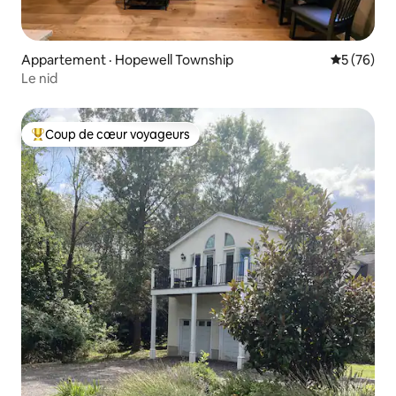
Appartement · Hopewell Township
Note moye
5 (76)
Le nid
Coup de cœur voyageurs
Coup de cœur voyageurs parmi les plus aimés