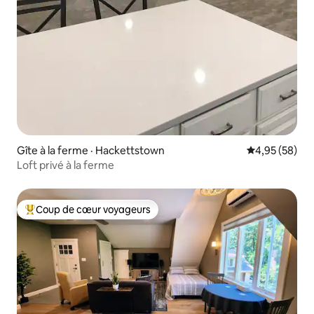
Gîte à la ferme · Hackettstown
Note moyenne
4,95 (58)
Loft privé à la ferme
Coup de cœur voyageurs
Coup de cœur voyageurs parmi les plus aimés