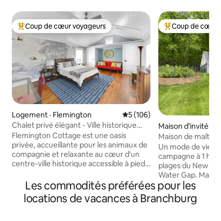
Coup de cœur voyageurs
Coup de cœur 
Coup de cœur voyageurs parmi les plus aimés
Coup de cœur voy
Logement · Flemington
Note moyenne de 5 sur 5, 1
5 (106)
Chalet privé élégant - Ville historique
Maison d'invité · 
accessible à pied
r
Flemington Cottage est une oasis
Maison de maître d
privée, accueillante pour les animaux de
Un mode de vie cal
compagnie et relaxante au cœur d'un
campagne à 1 heu
centre-ville historique accessible à pied.
plages du New Je
Mélangeant harmonieusement des
Water Gap. Marchez
éléments modernes et historiques, il
Les commodités préférées pour les
observez les oisea
dispose d'une literie de luxe, de deux lits
historiques où Ge
locations de vacances à Branchburg
queen size, d'un lit de jour, d'une cuisine
marché. Le terrain de 2 acres pour les
de cuisinier, de deux téléviseurs et
couples âgés au m
d'œuvres d'art bien pensées. Découvrez