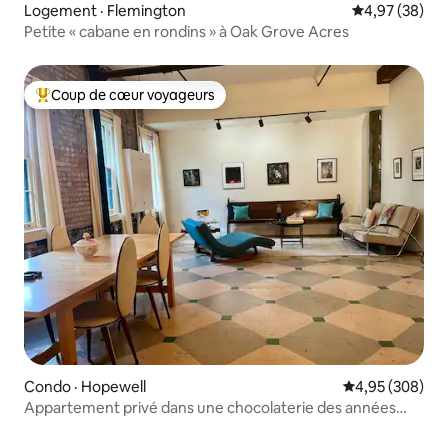
Logement · Flemington
Note moyenne
4,97 (38)
Petite « cabane en rondins » à Oak Grove Acres
Coup de cœur voyageurs
Coup de cœur voyageurs parmi les plus aimés
Condo · Hopewell
Note moyenne 
4,95 (308)
Appartement privé dans une chocolaterie des années
1890.