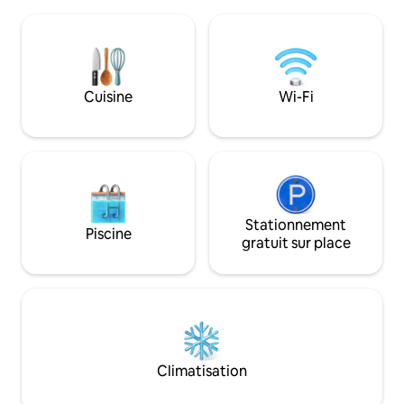
arbres. L'extérieur rustique du logement
les nombreux restaurants et activités de
cède la place à un
la région. Utilisez Flemington comme
confortable au der
base pour explorer des villes
de-chaussée est 
pittoresques des comtés de Hunterdon
ouverte avec une 
et Bucks, y compris Lambertville et New
bain, une cuisinièr
Cuisine
Wi-Fi
Hope, qui se trouvent à seulement 20
buanderie complèt
minutes. Recharge de véhicule
ranger les choses 
électrique GRATUIT sur place.
en commun ou si
dans ou hors de la
Stationnement
Piscine
gratuit sur place
Climatisation