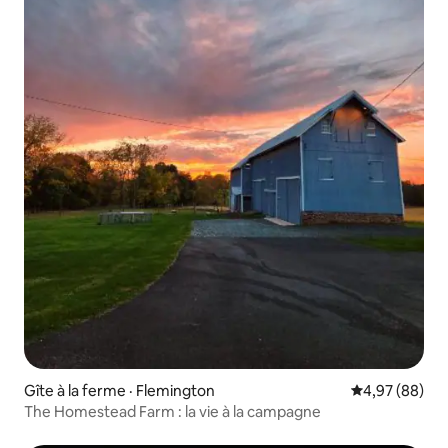
Gîte à la ferme · Flemington
Note moyenne
4,97 (88)
The Homestead Farm : la vie à la campagne