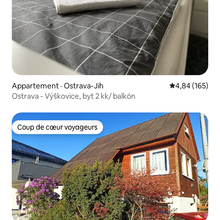
Appartement · Ostrava-Jih
Note moyenne 
4,84 (165)
Ostrava - Výškovice, byt 2 kk/ balkón
Coup de cœur voyageurs
Coup de cœur voyageurs