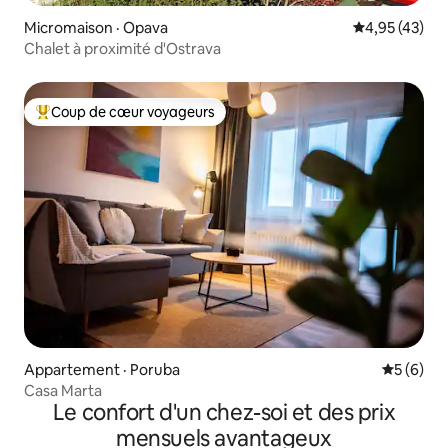
Micromaison · Opava
Note moyenne
4,95 (43)
Chalet à proximité d'Ostrava
Coup de cœur voyageurs
Coup de cœur voyageurs parmi les plus aimés
Appartement · Poruba
Note moy
5 (6)
Casa Marta
Le confort d'un chez-soi et des prix
mensuels avantageux