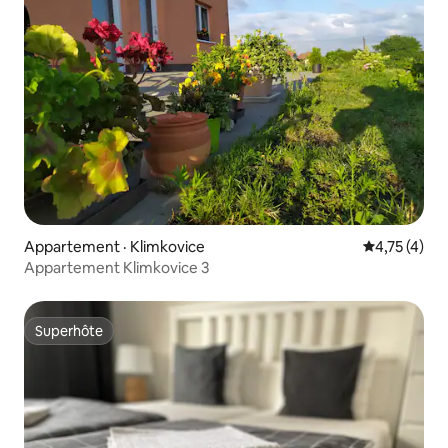
Appartement · Klimkovice
Note moyenn
4,75 (4)
Appartement Klimkovice 3
Superhôte
Superhôte