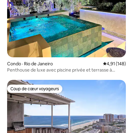
Condo · Rio de Janeiro
Note moyenne 
4,91 (148)
Penthouse de luxe avec piscine privée et terrasse à
Ipanema
Coup de cœur voyageurs
Coup de cœur voyageurs