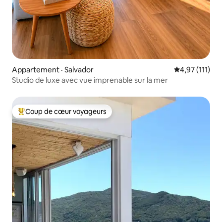
Appartement · Salvador
Note moyenne 
4,97 (111)
Studio de luxe avec vue imprenable sur la mer
Coup de cœur voyageurs
Coup de cœur voyageurs parmi les plus aimés