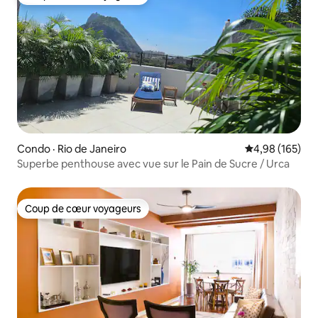
Coup de cœur voyageurs
Condo · Rio de Janeiro
Note moyenne 
4,98 (165)
Superbe penthouse avec vue sur le Pain de Sucre / Urca
Coup de cœur voyageurs
Coup de cœur voyageurs