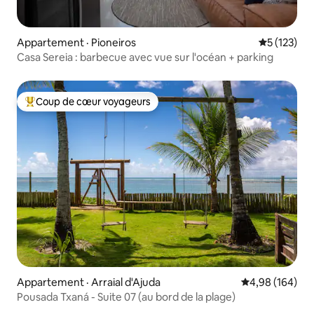
Appartement · Pioneiros
Note moyen
5 (123)
Casa Sereia : barbecue avec vue sur l'océan + parking
Coup de cœur voyageurs
Coup de cœur voyageurs parmi les plus aimés
Appartement · Arraial d'Ajuda
Note moyenne 
4,98 (164)
Pousada Txaná - Suite 07 (au bord de la plage)