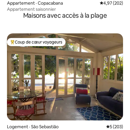
Appartement · Copacabana
Note moyenne 
4,97 (202)
Appartement saisonnier
Maisons avec accès à la plage
Coup de cœur voyageurs
Coup de cœur voyageurs parmi les plus aimés
Logement · São Sebastião
Note moyen
5 (203)