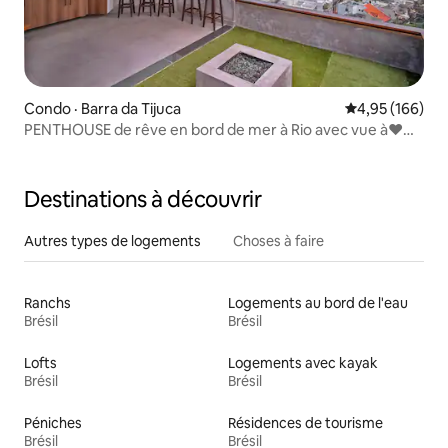
Condo · Barra da Tijuca
Note moyenne 
4,95 (166)
PENTHOUSE de rêve en bord de mer à Rio avec vue à❤️
couper le souffle
Destinations à découvrir
Autres types de logements
Choses à faire
Ranchs
Logements au bord de l'eau
Brésil
Brésil
Lofts
Logements avec kayak
Brésil
Brésil
Péniches
Résidences de tourisme
Brésil
Brésil