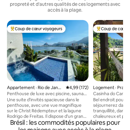
propreté et d'autres qualités de ces logements avec
accès à la plage.
Coup de cœur voyageurs
Coup de cœur 
Coup de cœur voyageurs parmi les plus aimés
Coup de cœur voy
Appartement · Rio de Janeir
Note moyenne de 4,99 sur 5, 1
4,99 (172)
Logement · Praia
o
Penthouse de luxe avec piscine, sauna
Casinha do Canto 
et intimité.
pied dans le sable 
Une suite d'invités spacieuse dans le
Bel endroit pour s
penthouse, avec une vue magnifique
séjournerez dans l
sur le Christ Rédempteur et la lagune
tranquillité, dan
Rodrigo de Freitas. Il dispose d'un grand
chaleureux et pr
Brésil : les commodités populaires pour
espace extérieur avec une piscine et
de soin et d'atten
une cascade, d'une demi-salle de bain,
doubles (une avec 