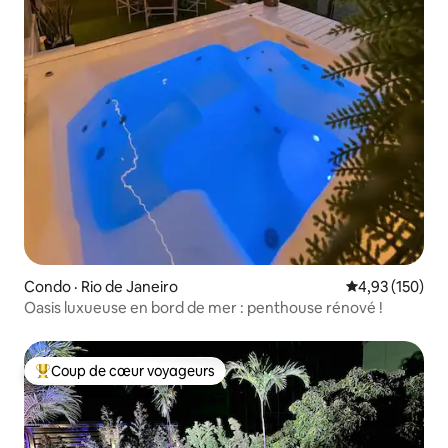
Condo · Rio de Janeiro
Note moyenne 
4,93 (150)
Oasis luxueuse en bord de mer : penthouse rénové !
Coup de cœur voyageurs
Coup de cœur voyageurs parmi les plus aimés