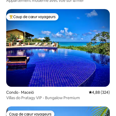
Appartement moderne avec vue sur la mer
Coup de cœur voyageurs
Coup de cœur voyageurs parmi les plus aimés
Condo · Maceió
Note moyenne 
4,88 (324)
Villas do Pratagy VIP - Bungalow Premium
Coup de cœur voyageurs