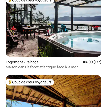
Coup de cœur voyageurs
Coup de cœur voyageurs parmi les plus aimés
Logement · Palhoça
Note moyenne 
4,99 (177)
Maison dans la forêt atlantique face à la mer
Coup de cœur voyageurs
Coup de cœur voyageurs parmi les plus aimés