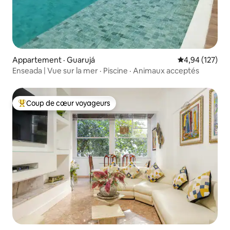
Appartement · Guarujá
Note moyenne 
4,94 (127)
Enseada | Vue sur la mer · Piscine · Animaux acceptés
Coup de cœur voyageurs
Coup de cœur voyageurs parmi les plus aimés