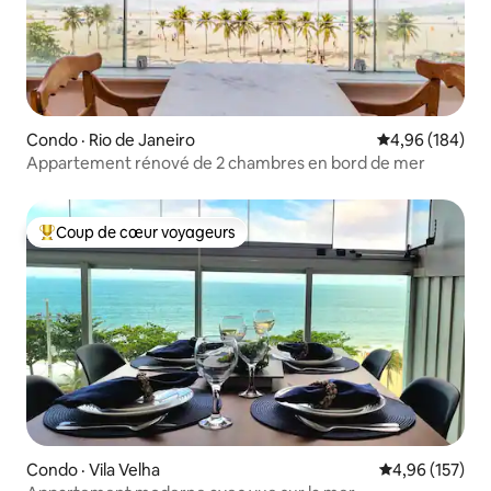
Condo · Rio de Janeiro
Note moyenne 
4,96 (184)
Appartement rénové de 2 chambres en bord de mer
Coup de cœur voyageurs
Coup de cœur voyageurs parmi les plus aimés
Condo · Vila Velha
Note moyenne 
4,96 (157)