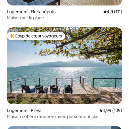
Logement · Florianópolis
Note moyenne
4,9 (111)
Maison sur la plage
Coup de cœur voyageurs
Coup de cœur voyageurs parmi les plus aimés
Logement · Piúva
Note moyenne 
4,99 (109)
Maison côtière moderne avec personnel inclus