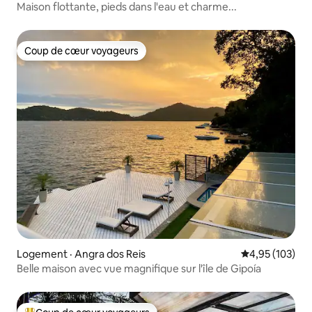
Maison flottante, pieds dans l'eau et charme...
Coup de cœur voyageurs
Coup de cœur voyageurs
Logement · Angra dos Reis
Note moyenne 
4,95 (103)
Belle maison avec vue magnifique sur l'île de Gipoía