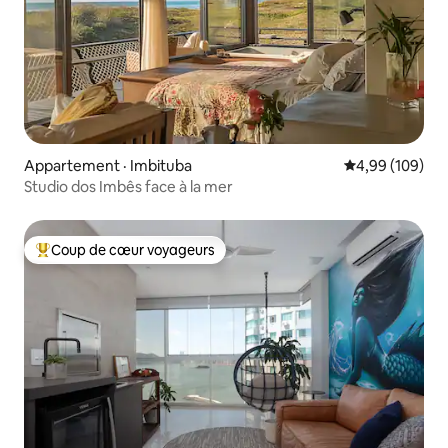
Appartement · Imbituba
Note moyenne 
4,99 (109)
Studio dos Imbês face à la mer
Coup de cœur voyageurs
Coup de cœur voyageurs parmi les plus aimés