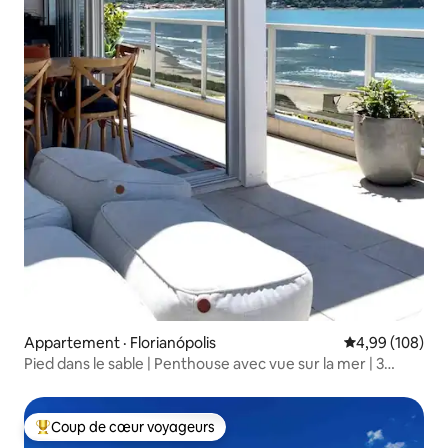
Appartement · Florianópolis
Note moyenne 
4,99 (108)
Pied dans le sable | Penthouse avec vue sur la mer | 3
suites
Coup de cœur voyageurs
Coup de cœur voyageurs parmi les plus aimés