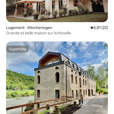
Logement · Wincheringen
Note moyenne
4,91 (22)
Grande et belle maison sur la Moselle
Superhôte
Superhôte