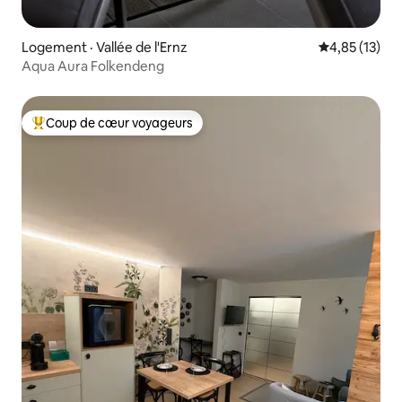
Logement · Vallée de l'Ernz
Note moyenne
4,85 (13)
Aqua Aura Folkendeng
Coup de cœur voyageurs
Coup de cœur voyageurs parmi les plus aimés