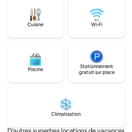
de loft sont carac
fenêtres à triple vitrage insonorisées,
impressionnante p
d'un mobilier haut de gamme et d'une
en grès. Profitez 
literie de luxe pour un confort ultime. À
dans le château d'
quelques pas des commerces, des
Cuisine
Wi-Fi
restaurants et du parc Hamilius, avec
accès en tramway et en bus à votre
porte. Confort pur
Stationnement
Piscine
gratuit sur place
Climatisation
D'autres superbes locations de vacances