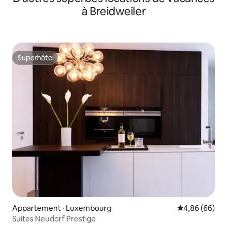
à Breidweiler
Superhôte
Superhôte
Appartement · Luxembourg
Note moyenne
4,86 (66)
Suites Neudorf Prestige