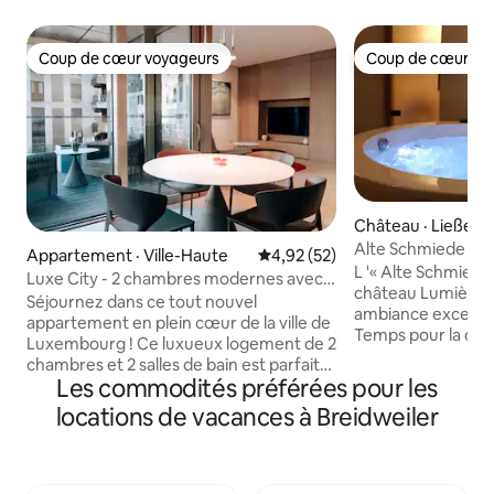
Coup de cœur voyageurs
Coup de cœur vo
Coup de cœur voyageurs
Coup de cœur vo
Château · Ließem
Alte Schmiede - c
Appartement · Ville-Haute
Note moyenne de 4,92 sur 5, 
4,92 (52)
l'Eifel
L '« Alte Schmiede
Luxe City - 2 chambres modernes avec
château Lumières 
balcon
Séjournez dans ce tout nouvel
ambiance exceptio
appartement en plein cœur de la ville de
Temps pour la convi
Luxembourg ! Ce luxueux logement de 2
de bains de bien-
chambres et 2 salles de bain est parfait
en scène de mani
Les commodités préférées pour les
pour les familles et les voyageurs
les éléments histo
d'affaires. Entièrement équipé avec des
locations de vacances à Breidweiler
admirez la lumièr
équipements haut de gamme, y compris
toute décontractio
un lave-linge, un sèche-linge et 2
Une cuisine-salon 
téléviseurs intelligents. Profitez d'un
chambre à couche
superbe balcon avec vue sur la ville, de