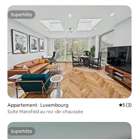
Superhôte
Superhôte
Appartement · Luxembourg
Note moy
5 (3)
Suite Mansfeld au rez-de-chaussée
Superhôte
Superhôte