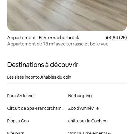
Appartement · Echternacherbrück
Note moyenne
4,84 (25)
Appartement de 78 m² avec terrasse et belle vue
Destinations à découvrir
Les sites incontournables du coin
Parc Ardennes
Nürburgring
Circuit de Spa-Francorchamps
Zoo d'Amnéville
Plopsa Coo
château de Cochem
Eifelpark
Voir plus d'éléments