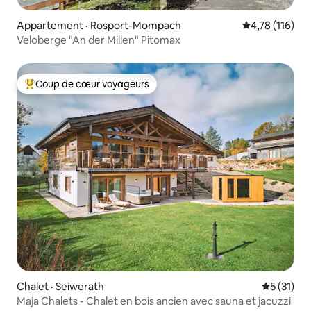
Appartement · Rosport-Mompach
Note moyenne 
4,78 (116)
Veloberge "An der Millen" Pitomax
Coup de cœur voyageurs
Coup de cœur voyageurs parmi les plus aimés
Chalet · Seiwerath
Note moye
5 (31)
Maja Chalets - Chalet en bois ancien avec sauna et jacuzzi