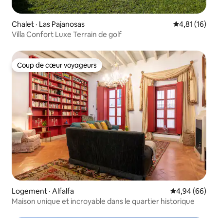
Chalet · Las Pajanosas
Note moyenne
4,81 (16)
Villa Confort Luxe Terrain de golf
Coup de cœur voyageurs
Coup de cœur voyageurs
Logement · Alfalfa
Note moyenne
4,94 (66)
Maison unique et incroyable dans le quartier historique