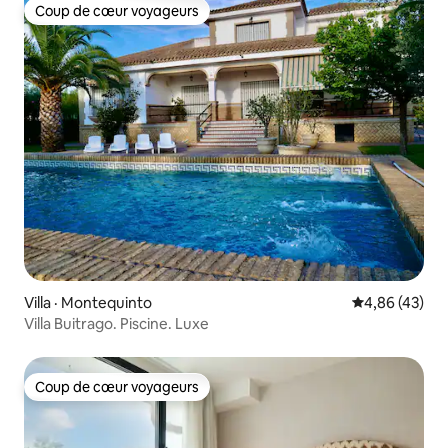
Coup de cœur voyageurs
poder reclamar nada a cambio).
Coup de cœur voyageurs
Villa · Montequinto
Note moyenne
4,86 (43)
Villa Buitrago. Piscine. Luxe
Coup de cœur voyageurs
Coup de cœur voyageurs