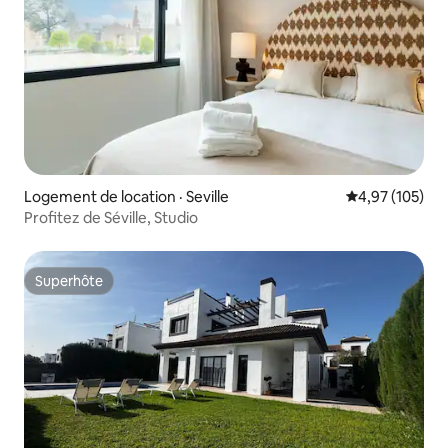
Logement de location · Seville
Note moyenne 
4,97 (105)
Profitez de Séville, Studio
Superhôte
Superhôte