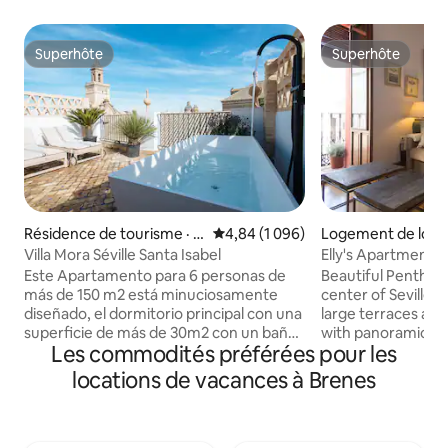
Superhôte
Superhôte
Superhôte
Superhôte
Résidence de tourisme · C
Note moyenne de 4,84 sur 5, 1 0
4,84 (1 096)
Logement de locat
asco Antiguo
o Antiguo
Villa Mora Séville Santa Isabel
Elly's Apartments,
queen size et...
Este Apartamento para 6 personas de
Beautiful Penthous
más de 150 m2 está minuciosamente
center of Seville. I
diseñado, el dormitorio principal con una
large terraces and
superficie de más de 30m2 con un baño
with panoramic view
Les commodités préférées pour les
muy original integrado y los otros 2 de al
light and large apt
menos 15 m2. Piso exclusivo, ha sido
large terrace and
locations de vacances à Brenes
conceptualizado con un estilo moderno,
the top floor of a 
pero sin perder la esencia. Ojo: La
building, restaure
bañera de exterior (Mini piscina) está
architect. The apt 
ideada para primavera y verano, es de
entrance and on th