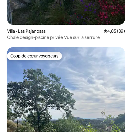
Villa · Las Pajanosas
Note moyenne
4,85 (39)
Chale design-piscine privée Vue sur la serrure
Coup de cœur voyageurs
Coup de cœur voyageurs