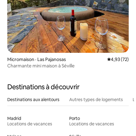
Micromaison · Las Pajanosas
Note moyenne
4,93 (72)
Charmante mini maison à Séville
Destinations à découvrir
Destinations aux alentours
Autres types de logements
L
Madrid
Porto
Locations de vacances
Locations de vacances