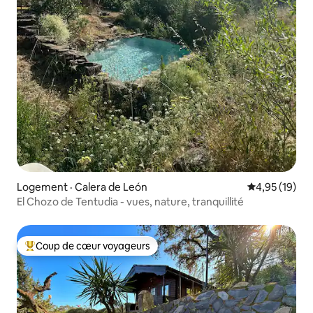
Logement · Calera de León
Note moyenne
4,95 (19)
El Chozo de Tentudia - vues, nature, tranquillité
Coup de cœur voyageurs
Coup de cœur voyageurs parmi les plus aimés