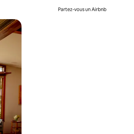
Partez-vous un Airbnb
et en les faisant glisser.