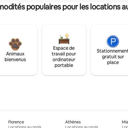
dités populaires pour les locations a
Espace de
Stationnemen
Animaux
travail pour
gratuit sur
bienvenus
ordinateur
place
portable
Florence
Athènes
Mi
Locations au mois
Locations au mois
Loc