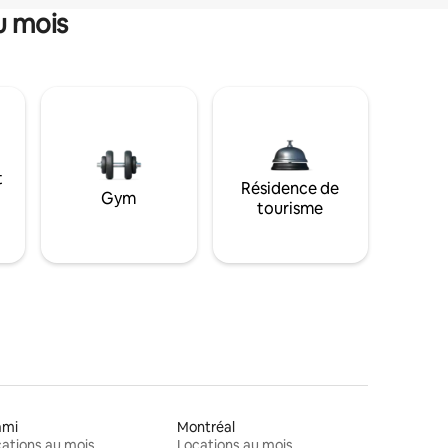
u mois
t
Résidence de
Gym
tourisme
ami
Montréal
ations au mois
Locations au mois