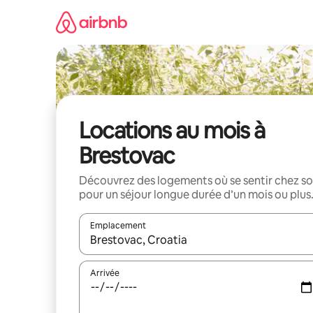
Aller
directement
au
contenu
Locations au mois à
Brestovac
Découvrez des logements où se sentir chez so
pour un séjour longue durée d’un mois ou plus
Emplacement
Quand les résultats sont affichés, parcourez-les en 
Arrivée