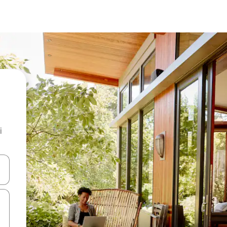
i
.
utilisant les flèches vers le haut et vers le bas, ou en appuyant dessus 