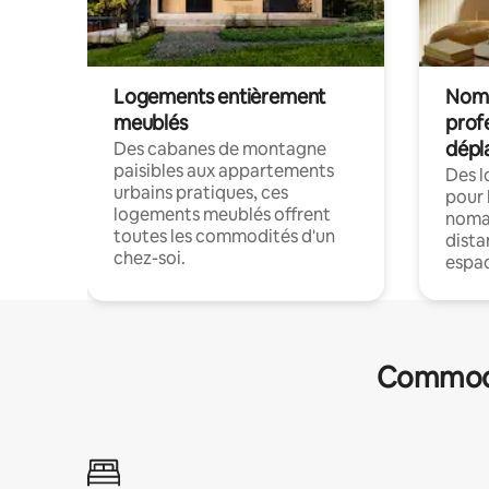
Logements entièrement
Noma
meublés
prof
dépl
Des cabanes de montagne
paisibles aux appartements
Des 
urbains pratiques, ces
pour 
logements meublés offrent
nomad
toutes les commodités d'un
dista
chez-soi.
espac
Commodit