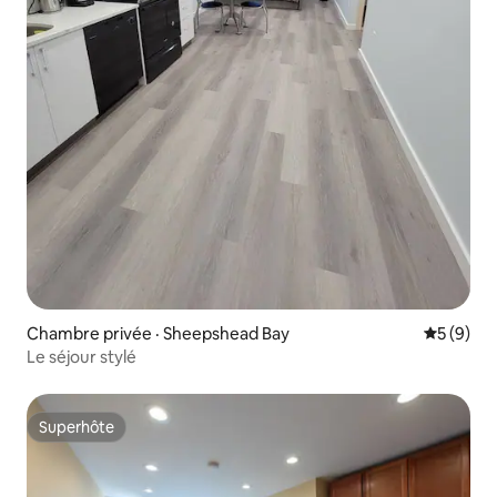
Chambre privée · Sheepshead Bay
Note moy
5 (9)
Le séjour stylé
Superhôte
Superhôte