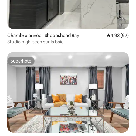
Chambre privée · Sheepshead Bay
Note moyenne
4,93 (97)
Studio high-tech sur la baie
Superhôte
Superhôte