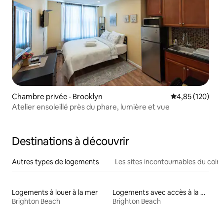
Chambre privée · Brooklyn
Note moyenne 
4,85 (120)
Atelier ensoleillé près du phare, lumière et vue
Destinations à découvrir
Autres types de logements
Les sites incontournables du coin
Logements à louer à la mer
Logements avec accès à la plage
Brighton Beach
Brighton Beach