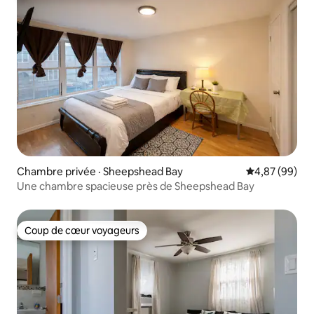
Chambre privée · Sheepshead Bay
Note moyenne
4,87 (99)
Une chambre spacieuse près de Sheepshead Bay
Coup de cœur voyageurs
Coup de cœur voyageurs