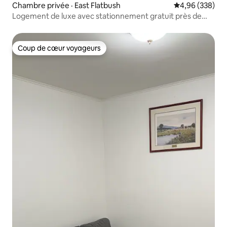
Chambre privée · East Flatbush
Note moyenne 
4,96 (338)
Logement de luxe avec stationnement gratuit près de
l'aéroport JFK
Coup de cœur voyageurs
Coup de cœur voyageurs