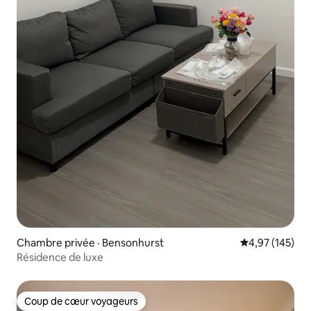
Chambre privée · Bensonhurst
Note moyenne 
4,97 (145)
Résidence de luxe
Coup de cœur voyageurs
Coup de cœur voyageurs