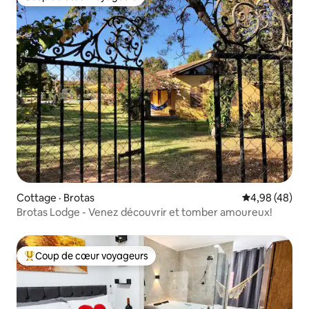
Coup de cœur voyageurs
Cottage · Brotas
Note moyenne
4,98 (48)
Brotas Lodge - Venez découvrir et tomber amoureux!
Coup de cœur voyageurs
Coup de cœur voyageurs parmi les plus aimés