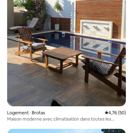
Logement · Brotas
Note moyenne
4,76 (50)
Maison moderne avec climatisation dans toutes les
chambres