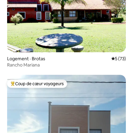
Logement · Brotas
Note moye
5 (73)
Rancho Mariana
Coup de cœur voyageurs
Coup de cœur voyageurs parmi les plus aimés