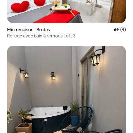
Micromaison · Brotas
Note moy
5 (9)
Refuge avec bain à remous Loft 3