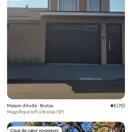
Maison d'invité · Brotas
Note moye
5 (70)
Magnifique loft à Brotas (SP)
Coup de cœur voyageurs