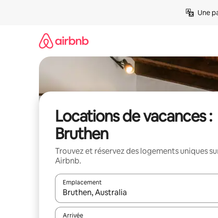
Aller
Une pa
directement
au
contenu
Locations de vacances :
Bruthen
Trouvez et réservez des logements uniques su
Airbnb.
Emplacement
Quand les résultats sont affichés, parcourez-les en 
Arrivée