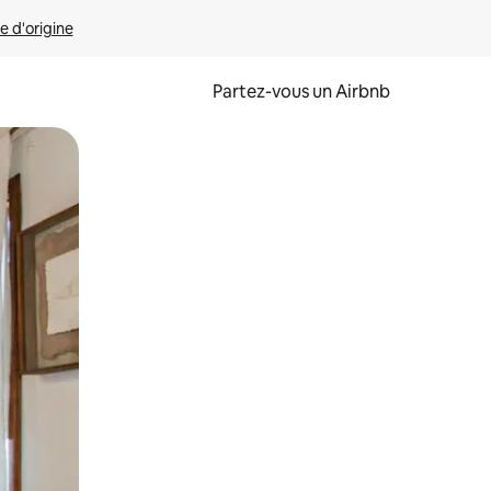
e d'origine
Partez-vous un Airbnb
et en les faisant glisser.