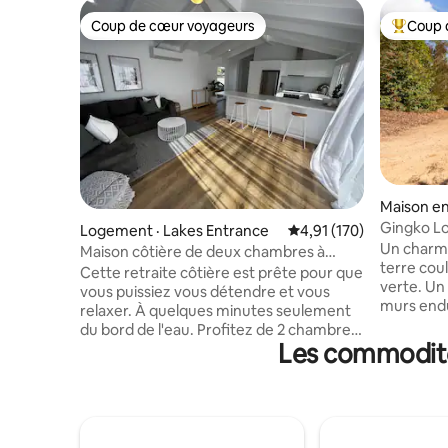
Coup de cœur voyageurs
Coup 
Coup de cœur voyageurs
Coup de 
Maison en
Gingko Lo
Logement · Lakes Entrance
Note moyenne de 4,91 
4,91 (170)
vue.
Un charm
Maison côtière de deux chambres à
terre cou
quelques minutes du bord de l'eau
Cette retraite côtière est prête pour que
verte. Un
vous puissiez vous détendre et vous
murs endui
relaxer. À quelques minutes seulement
cuisine éq
du bord de l'eau. Profitez de 2 chambres
inversé, 
Les commodités
confortables, parfaites pour 2 couples ou
salle de 
une famille de 5 personnes. À seulement
crée un i
15 minutes à pied de la ville au bord de
entrez. Grande cour ensoleillée avec une
l'eau le long de l'esplanade ou à 2 minutes
vue magni
en voiture de la célèbre plage de 90 Mile
environnante. Il y a tant à 
Beach à Eastern Beach. Détendez-vous