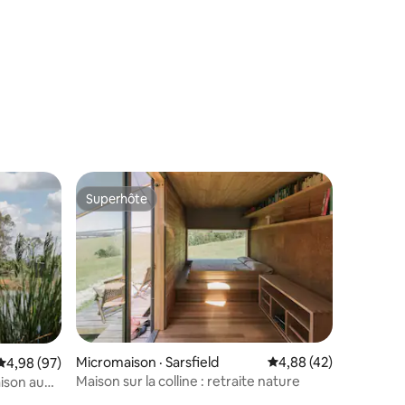
Superhôte
les plus aimés
Superhôte
Micromaison · Sarsfield
Note moyenne de 4,88
4,88 (42)
Note moyenne de 4,98 sur 5, 97 commentaires
4,98 (97)
Maison sur la colline : retraite nature
ison au
res