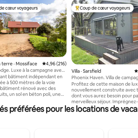
de cœur voyageurs
Coup de cœur voyageurs
cœur voyageurs parmi les plus aimés
Coup de cœur voyageurs parmi 
 terre · Mossiface
Note moyenne de 4,96 sur 5, 216 commentai
4,96 (216)
dge. Luxe à la campagne avec
sur 5, 170 commentaires
Villa · Sarsfield
N
ant bâtiment indépendant en
Phoenix Haven. Villa de campa
lée à 500 mètres de la voie
luxe avec deux chambres
Profitez de cette maison de lu
 bâtiment rénové avec des
nouvellement construite avec 
ts, un sol en béton poli, une
dont vous aurez besoin pour p
uipée, une climatisation à cycle
merveilleux séjour. Imprégnez
un poêle à bois et une grande
 préférées pour les locations de vac
ciel nocturne en vous relaxant 
bains. La conception ouverte
bain à remous extérieur dans c
mpact instantané lorsque vous
environnement de « ciel étoilé »
Détendez-vous devant le feu de
fique sur la campagne
profitez du home cinéma UHD
faire avec les
immergez-vous dans les attrac