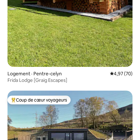
Logement · Pentre-celyn
Note moyenne
4,97 (70)
Frida Lodge [Graig Escapes]
Coup de cœur voyageurs
Coup de cœur voyageurs parmi les plus aimés