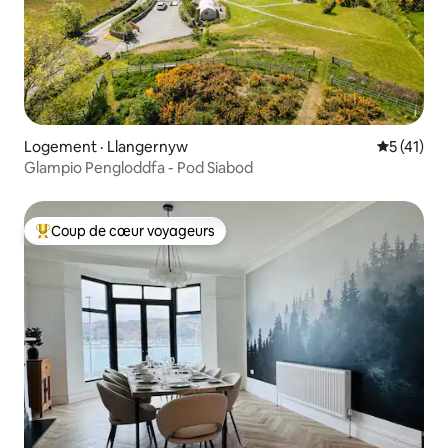
Logement · Llangernyw
Note moye
5 (41)
Glampio Pengloddfa - Pod Siabod
Coup de cœur voyageurs
Coup de cœur voyageurs parmi les plus aimés