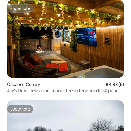
Superhôte
Superhôte
Cabane · Conwy
Note moyenn
4,83 (6)
Jay's Den - Télévision connectée extérieure de 50 pouces
et jacuzzi privé.
Superhôte
Superhôte