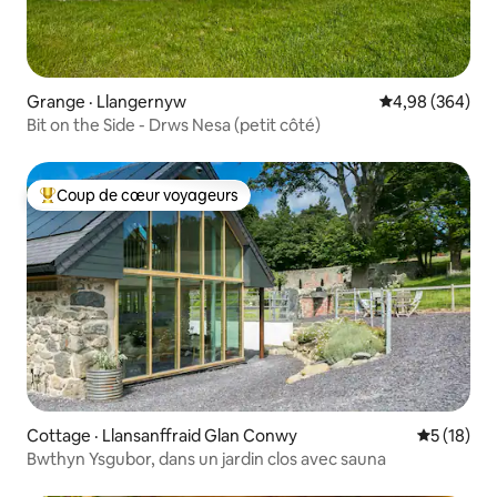
Grange · Llangernyw
Note moyenne 
4,98 (364)
Bit on the Side - Drws Nesa (petit côté)
Coup de cœur voyageurs
Coup de cœur voyageurs parmi les plus aimés
Cottage · Llansanffraid Glan Conwy
Note moye
5 (18)
Bwthyn Ysgubor, dans un jardin clos avec sauna