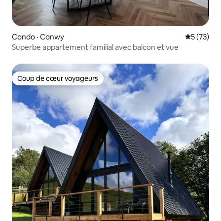
Condo · Conwy
Note moye
5 (73)
Superbe appartement familial avec balcon et vue
Coup de cœur voyageurs
Coup de cœur voyageurs