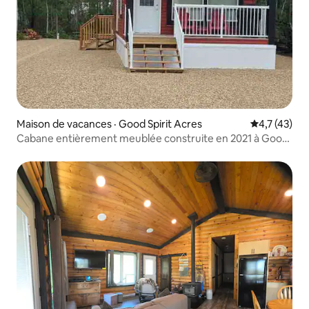
Maison de vacances · Good Spirit Acres
Note moyenn
4,7 (43)
Cabane entièrement meublée construite en 2021 à Good
Spirit Acres