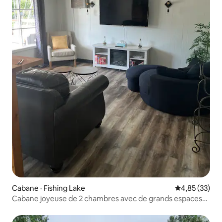
Cabane · Fishing Lake
Note moyenne
4,85 (33)
Cabane joyeuse de 2 chambres avec de grands espaces
extérieurs