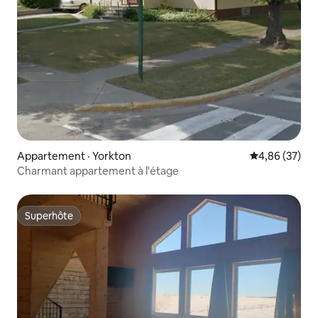
Appartement · Yorkton
Note moyenne
4,86 (37)
Charmant appartement à l'étage
Superhôte
Superhôte