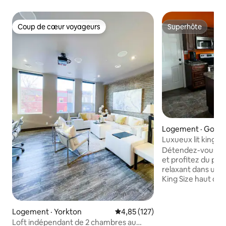
Coup de cœur voyageurs
Superhôte
Coup de cœur voyageurs
Superhôte
Logement · Good S
Luxueux lit king siz
Détendez-vous dan
et profitez du pl
relaxant dans un 
King Size haut de
votre famille pass
sommeil paisible su
lits queen size. Ju
Logement · Yorkton
Note moyenne de 4,85 sur 5, 1
4,85 (127)
pour profiter de l
Loft indépendant de 2 chambres au