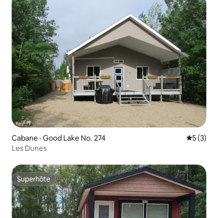
Cabane · Good Lake No. 274
Note moy
5 (3)
Les Dunes
Superhôte
Superhôte