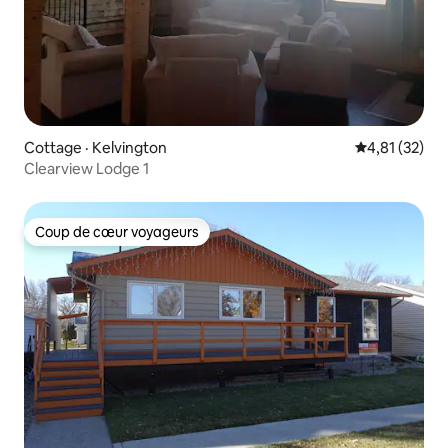
Cottage · Kelvington
Note moyenne
4,81 (32)
Clearview Lodge 1
Coup de cœur voyageurs
Coup de cœur voyageurs