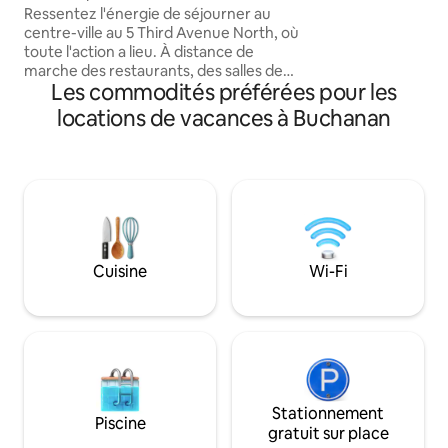
minutes à pied ou 
centre-ville de Yorkton
Ressentez l'énergie de séjourner au
des meilleurs sent
centre-ville au 5 Third Avenue North, où
de fond,avec cab
toute l'action a lieu. À distance de
ou peut-être que 
marche des restaurants, des salles de
traîner,Route 66
Les commodités préférées pour les
sport, du parc central, des boutiques, ce
trajet à travers le
qu'une personne pourrait demander
locations de vacances à Buchanan
incroyables dunes 
d'autre ? Cet espace dispose de grandes
sentiers pédestre
fenêtres, de beaucoup de lumière
long de la plage.
naturelle et de meubles bien aménagés
pour rendre votre séjour encore plus
spécial. Les chambres comprennent
également leurs propres téléviseurs.
Beaucoup d'espace pour accueillir une
famille supplémentaire qui pourrait
Cuisine
Wi-Fi
séjourner en dehors du site. Tous les
petits extras pour que votre séjour se
sente comme à la maison.
Stationnement
Piscine
gratuit sur place