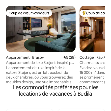
Coup de cœur voyageurs
Coup de cœur 
Coup de cœur voyageurs
Coup de cœur voy
Appartement · Brașov
Note moyenne de 5 sur 5, 
5 (28)
Cottage · Râu Alb 
Appartement de luxe Stejeris inspiré par
Charmants chalets
la nature
L'appartement de luxe inspiré de la
Évadez-vous dans
nature Stejeriș est un loft exclusif de
15 000 m² dans les
deux chambres, où vous trouverez des
se promènent en li
meubles design, une vue imprenable sur
commencent par u
Les commodités préférées pour les
les montagnes et des installations haut
maison. Trois mais
de gamme. Situé dans un quartier
conservées avec s
locations de vacances à Budila
résidentiel exclusif entre le centre-ville
roumain authentiq
historique de Brașov et Poiana Brașov, il
maisons de nos gr
offre une place de stationnement
parents — offrent
dédiée avec chargeur EV, une télévision
salon confortable 