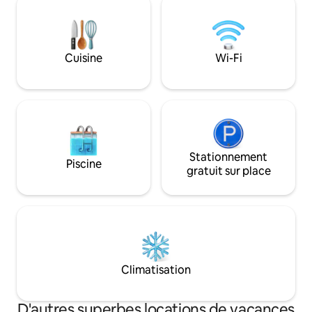
intelligente dans chaque chambre, la
entièrement équi
climatisation et le chauffage centralisés,
en plein air grâce 
une cuisine entièrement équipée et des
barbecue et à l'accè
équipements de couchage de luxe.
Niché entre la Tran
Cuisine
Wi-Fi
C'est le choix idéal pour votre prochaine
Munténie, à quelq
visite à Brașov!
et à une heure de
de Bran.
Stationnement
Piscine
gratuit sur place
Climatisation
D'autres superbes locations de vacances