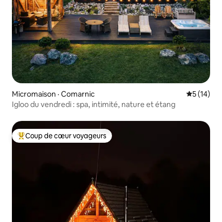
Micromaison · Comarnic
Note moye
5 (14)
Igloo du vendredi : spa, intimité, nature et étang
Coup de cœur voyageurs
Coup de cœur voyageurs parmi les plus aimés