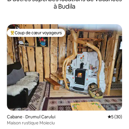
à Budila
Coup de cœur voyageurs
Coup de cœur voyageurs parmi les plus aimés
Cabane · Drumul Carului
Note moye
5 (30)
Maison rustique Moieciu