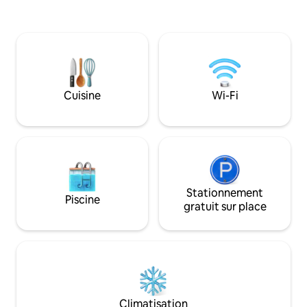
besoin pour un séj
de mer, Robinson Beach House offre aux
pour les couples ou
clients une vue imprenable sur l'océan
recherche d'un séj
pour une détente et une tranquillité
balcon est l'endro
inégalées. Le logement Cinq chambres
un café le matin o
principales king size, La chambre de luxe
boissons au couche
est à l'avant-garde de la décoration
amis. Et lorsque v
intérieure. Cette chambre s'est
explorer les bars, l
Cuisine
Wi-Fi
surpassée de ce qui était attendu d'une
nocturne des stati
villa en bord de mer en termes de facilité
quelques pas de la
d'utilisation. Posséder une piscine privée
et un jacuzzi Toutes les salles de bain
sont équipées de douches et d'eau
chaude et froide pour votre confort.
Notre logement peut confortablement
accueillir jusqu'à 10 personnes. Nous
Stationnement
Piscine
pouvons accueillir jusqu'à 12 voyageurs
gratuit sur place
et partager les lits existants. Bien que
nous ne fournissions pas de lits
d'appoint, nous fournissons des matelas
supplémentaires pour votre confort. Si
vous le souhaitez, veuillez nous le faire
savoir à l'avance ! 2 femmes de ménage
avec gardien de sécurité 24/7 et quart
Climatisation
de jour Le petit-déjeuner quotidien est