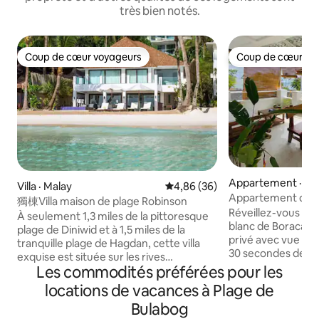
très bien notés.
Coup de cœur voyageurs
Coup de cœur vo
Coup de cœur voyageurs
Coup de cœur vo
Appartement · Ma
Villa · Malay
Note moyenne de 4,86 sur 5, 
4,86 (36)
Appartement de 2
獨棟Villa maison de plage Robinson
mer à Boracay avec
Réveillez-vous avec
À seulement 1,3 miles de la pittoresque
blanc de Boracay 
plage de Diniwid et à 1,5 miles de la
privé avec vue sur
tranquille plage de Hagdan, cette villa
30 secondes de la 
exquise est située sur les rives
appartement de deu
Les commodités préférées pour les
immaculées de la station Boracay Island
climatisation, un 
1, cette villa exquise offre le mélange
locations de vacances à Plage de
une connexion Wi-F
parfait de luxe et de beauté naturelle.
Bulabog
complète et tout 
Avec un emplacement privilégié en bord