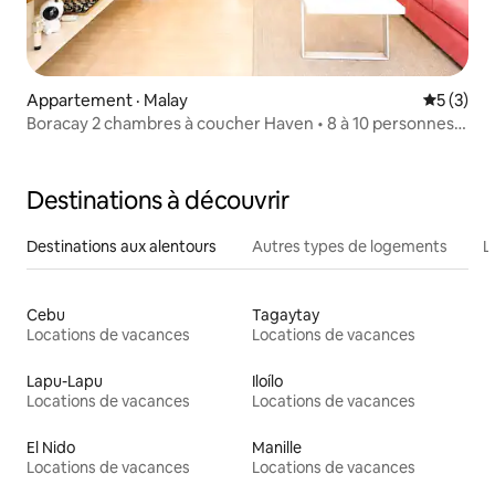
Appartement · Malay
Note moy
5 (3)
Boracay 2 chambres à coucher Haven • 8 à 10 personnes
• En face du centre commercial D’Mall
Destinations à découvrir
Destinations aux alentours
Autres types de logements
L
Cebu
Tagaytay
Locations de vacances
Locations de vacances
Lapu-Lapu
Iloílo
Locations de vacances
Locations de vacances
El Nido
Manille
Locations de vacances
Locations de vacances