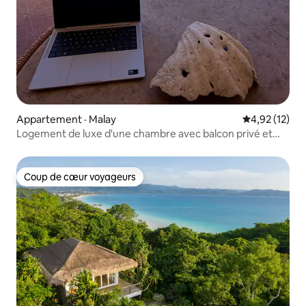
Appartement · Malay
Note moyenne
4,92 (12)
Logement de luxe d'une chambre avec balcon privé et
vue panoramique sur la mer
Coup de cœur voyageurs
Coup de cœur voyageurs