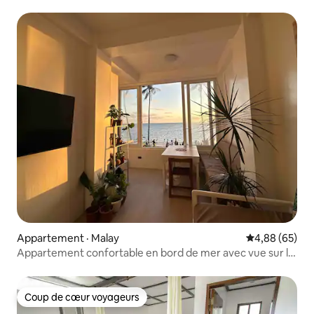
Appartement · Malay
Note moyenne
4,88 (65)
Appartement confortable en bord de mer avec vue sur le
lever du soleil
Coup de cœur voyageurs
Coup de cœur voyageurs