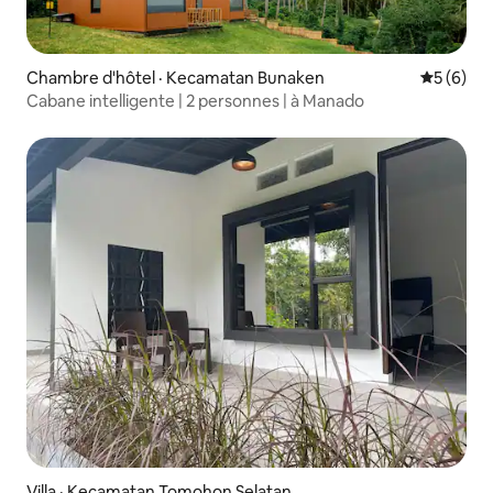
Chambre d'hôtel · Kecamatan Bunaken
Note moy
5 (6)
Cabane intelligente | 2 personnes | à Manado
Villa · Kecamatan Tomohon Selatan