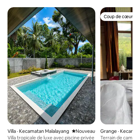
Coup de cœur vo
Coup de cœur vo
Villa · Kecamatan Malalayang
Nouvel hébergement
Nouveau
Grange · Kecama
tara
Villa tropicale de luxe avec piscine privée
Terrain de campin