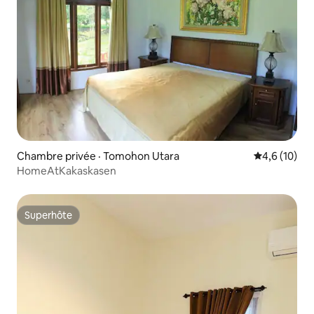
Chambre privée · Tomohon Utara
Note moyenn
4,6 (10)
HomeAtKakaskasen
Superhôte
Superhôte