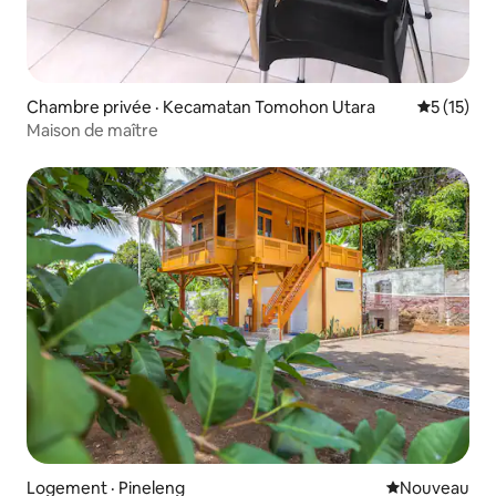
Chambre privée · Kecamatan Tomohon Utara
Note moye
5 (15)
Maison de maître
Logement · Pineleng
Nouvel hébe
Nouveau