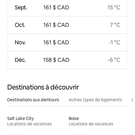
Sept.
161 $ CAD
15 °C
Oct.
161 $ CAD
7 °C
Nov.
161 $ CAD
-1 °C
Déc.
158 $ CAD
-6 °C
Destinations à découvrir
Destinations aux alentours
Autres types de logements
L
Salt Lake City
Boise
Locations de vacances
Locations de vacances