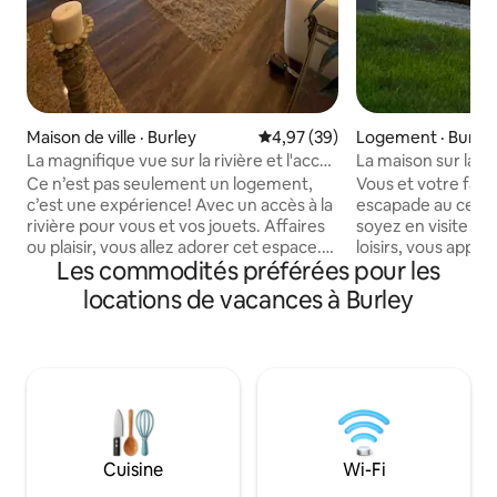
Maison de ville · Burley
Note moyenne de 4,97 sur 5, 
4,97 (39)
Logement · Burle
La magnifique vue sur la rivière et l'accès
La maison sur la b
à Burley
Ce n’est pas seulement un logement,
Vous et votre fami
c’est une expérience! Avec un accès à la
escapade au centr
rivière pour vous et vos jouets. Affaires
soyez en visite pour
ou plaisir, vous allez adorer cet espace.
loisirs, vous appré
Les commodités préférées pour les
2 suites parentales + chambre à coucher
magnifique stati
supplémentaire. Cette maison de Burley
Pomerelle dans la v
locations de vacances à Burley
est perchée au bord de la rivière, dans
dans l'Idaho, à se
un quartier calme offrant des vues
Profitez de la vue
enviables. Vous profiterez du lever et du
rivière Snake depui
coucher du soleil depuis un point de vue
américaine ouver
que peu de gens ont la chance de
vous cuisinez sur 
découvrir. Proche de l’hôpital, de
seulement 2 miles 
l’autoroute, du centre-ville de Burley et
l'autoroute 81 se t
de Pomerell. Peut accueillir 8 personnes
municipal de 18 tr
Cuisine
Wi-Fi
dans 5 lits. Garage pour 2 voitures. Lit K
le quai d'embarqu