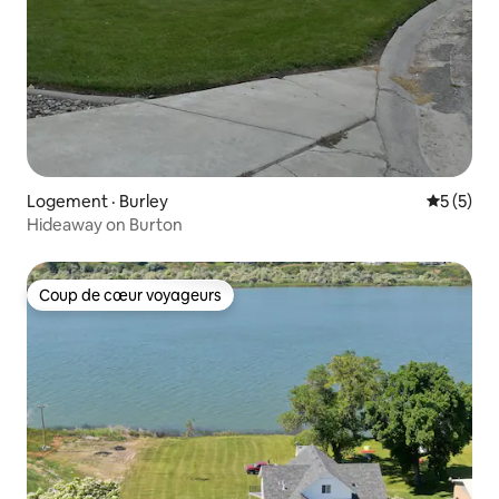
Logement · Burley
Note moy
5 (5)
Hideaway on Burton
Coup de cœur voyageurs
Coup de cœur voyageurs