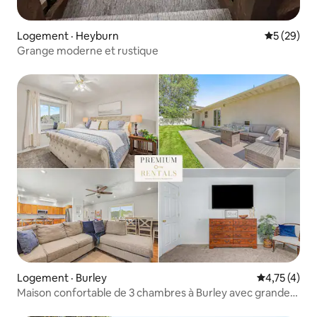
Logement · Heyburn
Note moye
5 (29)
Grange moderne et rustique
Logement · Burley
Note moyenn
4,75 (4)
Maison confortable de 3 chambres à Burley avec grande
cour et vue sur la rivière Snake