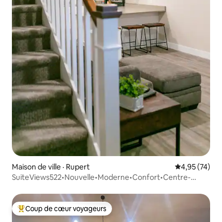
Maison de ville · Rupert
Note moyenne
4,95 (74)
SuiteViews522•Nouvelle•Moderne•Confort•Centre-
ville•6 couchages
Coup de cœur voyageurs
Coup de cœur voyageurs parmi les plus aimés