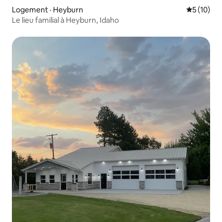
Logement · Heyburn
Note moye
5 (10)
Le lieu familial à Heyburn, Idaho