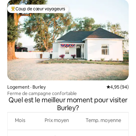
Coup de cœur voyageurs
Coup de cœur voyageurs parmi les plus aimés
Logement · Burley
Note moyenne
4,95 (94)
Ferme de campagne confortable
Quel est le meilleur moment pour visiter
Burley?
Mois
Prix moyen
Temp. moyenne