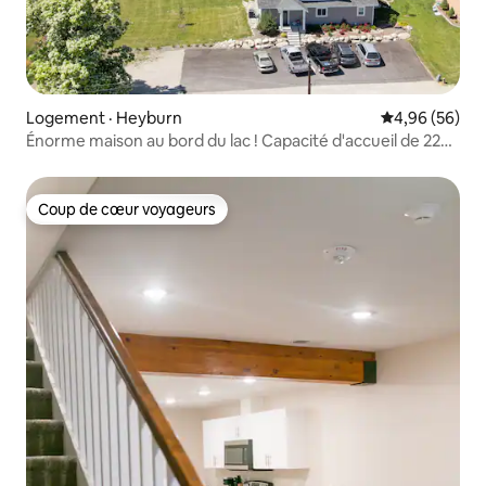
Logement · Heyburn
Note moyenne
4,96 (56)
Énorme maison au bord du lac ! Capacité d'accueil de 22
personnes. Quai privé ! 🏚
Coup de cœur voyageurs
Coup de cœur voyageurs