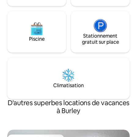
dans une ⬆️ suite. Lit Q et lits
chaque année en ju
superposés T dans la ⬇️ suite. Grand lit
bateaux de l'Idaho,
escamotable dans l’espace commun
Spudman.
Stationnement
Piscine
gratuit sur place
Climatisation
D'autres superbes locations de vacances
à Burley