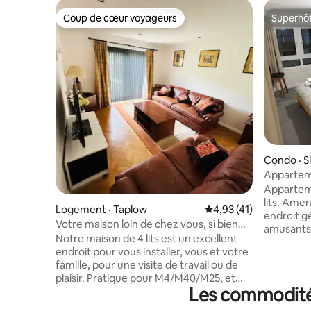
Coup de cœur voyageurs
Superhô
Coup de cœur voyageurs
Superhô
Condo · S
e
Appartem
Legoland 
Appartem
lits. Amen
Logement · Taplow
Note moyenne de 4,93
4,93 (41)
endroit g
Votre maison loin de chez vous, si bien
amusants
située
Notre maison de 4 lits est un excellent
Land ! La 
endroit pour vous installer, vous et votre
minutes à
famille, pour une visite de travail ou de
minutes e
plaisir. Pratique pour M4/M40/M25, et
minutes en voiture 
Les commodités
pour les sites touristiques locaux comme
lit King S
Windsor, Dorney Lake (site olympique
Peut accue