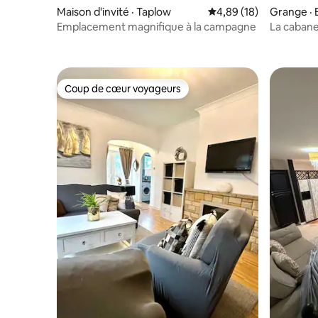
Maison d'invité · Taplow
Note moyenne de 4,89
4,89 (18)
Grange · 
Emplacement magnifique à la campagne
La cabane
Coup de cœur voyageurs
Coup de cœur voyageurs