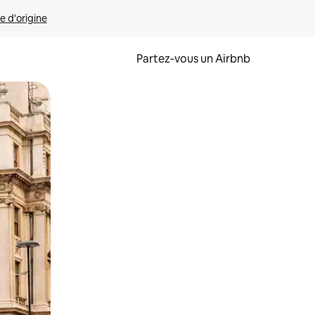
e d'origine
Partez-vous un Airbnb
et en les faisant glisser.