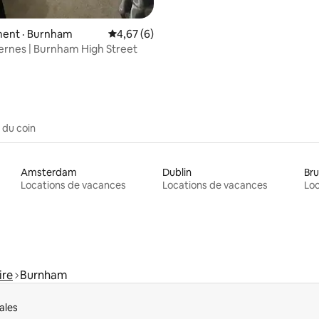
 sur 5, 12 commentaires
ent · Burnham
Note moyenne de 4,67 sur 5, 6 commentai
4,67 (6)
dernes | Burnham High Street
 du coin
Amsterdam
Dublin
Bru
Locations de vacances
Locations de vacances
Loc
ire
Burnham
ales