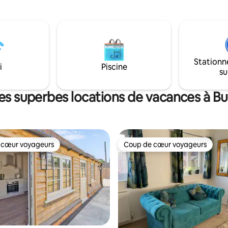
 pour accueillir jusqu'à 5
Windsor, Marlow, Cookham et 
. Un lit de voyage est aussi
dix minutes à pied de la Tamise
 dans
Lock/Thames Path. Cliveden H
ment, mais il y a beaucoup de
Bray Michelin restaurants étoilé
parking gratuites dans la rue
proximité. Pour un maximum de 2
 en face
invités. Ne convient pas aux en
Stationn
i
Piscine
su
es superbes locations de vacances à 
 cœur voyageurs
Coup de cœur voyageurs
 cœur voyageurs
Coup de cœur voyageurs