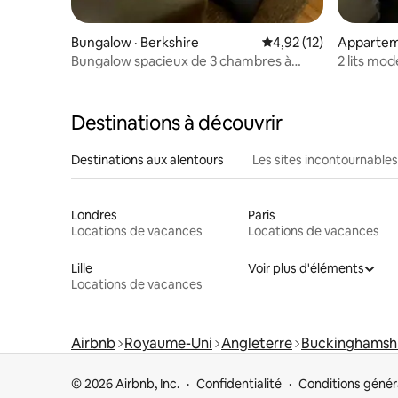
Bungalow · Berkshire
Note moyenne de 4,92
4,92 (12)
Appartem
Bungalow spacieux de 3 chambres à
2 lits mo
coucher près de Windsor avec
stationnement
Destinations à découvrir
Destinations aux alentours
Les sites incontournables
Londres
Paris
Locations de vacances
Locations de vacances
Lille
Voir plus d'éléments
Locations de vacances
Airbnb
Royaume-Uni
Angleterre
Buckinghamsh
© 2026 Airbnb, Inc.
Confidentialité
Conditions génér