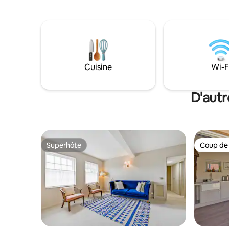
d'aviron), Cliveden (Taplow), les parcs à
canapé-lit
thème - Legoland, Thorpe Park,
personnes
Chessington. Excellent accès à Londres
disponible. Il n'y a pas de parking
sur la ligne Elizabeth. Entièrement
l'apparte
meublée pour soutenir une visite de
places de 
travail ou de vacances. Parking pour 3-
autour et
4 voitures, et un joli jardin dans la cour
Cuisine
Wi-F
permettant de dîner à l'extérieur, et un
espace latéral privé pour garer les vélos
ou les poussettes.
D'autr
Superhôte
Coup de
Superhôte
Coup de