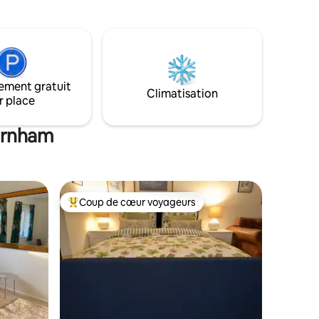
Henley. À
décontracté d'un club privé exclusif.
/Boulters
Détendez-vous dans votre spa privé,
ouse &
profitez de la climatisation dans tout le
s à
logement, prenez une douche sous du
calcaire balinais fabriqué à la main et
fants.
célébrez votre escapade avec une
ement gratuit
bouteille de champagne gratuite 🥂 à
Climatisation
r place
votre arrivée.
Burnham
Coup de cœur voyageurs
Coup de cœur voyageurs parmi les plus aimés