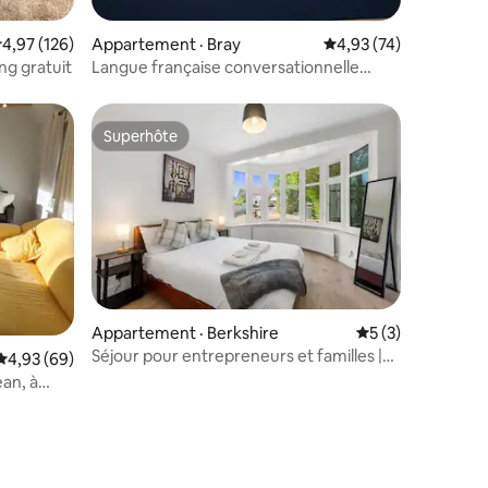
res
ote moyenne de 4,97 sur 5, 126 commentaires
4,97 (126)
Appartement · Bray
Note moyenne de 4,93
4,93 (74)
ng gratuit
Langue française conversationnelle
limitée
Superhôte
Superhôte
Appartement · Berkshire
Note moyenne de 
5 (3)
Séjour pour entrepreneurs et familles |
Note moyenne de 4,93 sur 5, 69 commentaires
4,93 (69)
Stationnement | Jardin | Wi-Fi
an, à