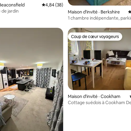
 sur 5, 18 commentaires
Beaconsfield
Note moyenne de 4,84 sur 5, 38 commentai
4,84 (38)
 de jardin
Maison d'invité · Berkshire
N
1 chambre indépendante, parki
Coup de cœur voyageurs
Coup de cœur voyageurs
Maison d'invité · Cookham
Cottage suédois à Cookham De
5 min de Marlow