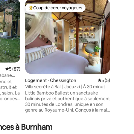
Cottage ·
Coup de cœur voyageurs
Coup
les plus aimés
Coup de cœur voyageurs parmi les plus aimés
Coup de
Charmant
de Bray
Notre ch
mitoyenn
tous les 
charmant 
Waterside
3 étoiles
quelques
Crown Inn
Promenez
res
Note moyenne de 5 sur 5, 87 commentaires
5 (87)
vous tro
Island r
cabane
trajet en
Logement · Chessington
Note moyenne de 
5 (5)
lme et
Ascot ou
Villa secrète à Bali | Jacuzzi | À 30 minutes
truit et
House, L
de Londres
 salon. La
Little Bamboo Bali est un sanctuaire
ou les be
ro-ondes,
balinais privé et authentique à seulement
sur la Ta
son et
30 minutes de Londres, unique en son
, d'un
genre au Royaume-Uni. Conçus à la main
comprend
pendant trois ans à l'aide de matériaux
t débit.
indonésiens authentiques et d'un savoir-
ances à Burnham
he
faire britannique raffiné, ses intérieurs
de
de style boutique évoquent le luxe