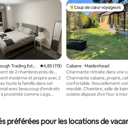
te
Coup de cœur voyageurs
te
Coup de cœur voyageurs parmi 
lough Trading Estat
Note moyenne de 4,85 sur 5, 119 commentai
4,85 (119)
Cabane · Maidenhead
ent de 2 chambres près de
Charmante retraite dans une 
!
dans un jardin
ent moderne et propre avec 2
Charmante cabane, propre, ca
ez toute la famille dans cet
confortable. Nouvellement cons
 sur 5, 41 commentaires
énial avec beaucoup d'endroits
meublé. Chambre, salle de bain,
 à proximité comme Lego
cuisine dispose d'un four à mic
ligne Elizabeth est à quelques
d'un four, d'une plaque de cuis
 pied, ce qui rend Londres à 33
d'un réfrigérateur-congélateur
n métro. Legoland est à 20
garde-manger. La télévision 
1 chambre a un grand
Netflix et Prime. Haut débit hau
 préférées pour les locations de vac
ize, la 2e chambre a un lit double.
Jardin calme et privé avec foyer. Proc
illir 4 personnes mais il y a un
de M4/M40 et Heathrow. Près 