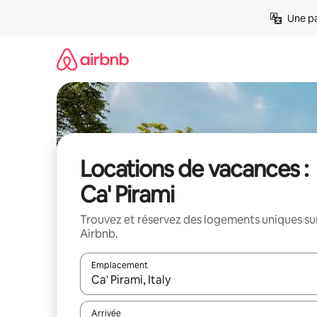
Aller
Une pa
directement
au
contenu
Locations de vacances :
Ca' Pirami
Trouvez et réservez des logements uniques su
Airbnb.
Emplacement
Quand les résultats sont affichés, parcourez-les en 
Arrivée