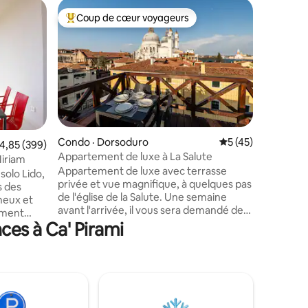
Appartem
Coup de cœur voyageurs
Superhô
Coup de cœur voyageurs parmi les plus aimés
Superhô
Casa Arm
À 1,8 km 
l'appart
situé da
vénitien 
entouré d
quelques 
mer. Tro
chambre s
res
Condo · Dorsoduro
Note moyenne de 5
5 (45)
ote moyenne de 4,85 sur 5, 399 commentaires
4,85 (399)
salon, un
Appartement de luxe à La Salute
espace d
iriam
Appartement de luxe avec terrasse
salle de 
solo Lido,
privée et vue magnifique, à quelques pas
une tabl
s des
de l'église de la Salute. Une semaine
barbecue,
neux et
avant l'arrivée, il vous sera demandé de
avec des 
ement
fournir la pièce d'identité d'un des
ces à Ca' Pirami
sonnes et
voyageurs, ainsi que de régler les frais de
 pour se
ménage (50 € pour le groupe) et la taxe
 équipée,
de séjour. Vos données ne seront
 place de
partagées qu'avec la police et la
 payante
municipalité. À Venise, les ascenseurs
les
sont rares : il y a environ 50 marches,
s à quatre