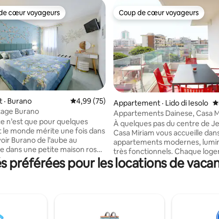
de cœur voyageurs
Coup de cœur voyageurs
cœur voyageurs parmi les plus aimés
Coup de cœur voyageurs
 · Burano
Note moyenne de 4,99 sur 5, 75 commentai
4,99 (75)
 sur 5, 77 commentaires
Appartement · Lido di Iesolo
N
tage Burano
Appartements Dainese, Casa M
e n’est que pour quelques
À quelques pas du centre de Je
ut le monde mérite une fois dans
Casa Miriam vous accueille dan
voir Burano de l’aube au
appartements modernes, lumi
e dans une petite maison rose
très fonctionnels. Chaque log
al, décorée à la main avec des
préférées pour les locations de vacan
peut accueillir jusqu'à cinq per
es ambiances de cottage, une
est équipé de tout ce qu'il faut
 se sentir à la maison, heureux
sentir comme chez soi : cuisine
 Flora Cottage a été
climatisation, Wi-Fi, télévision,
nt restauré en 2023 mais sans
stationnement, place de plage
erser dans son histoire. Avec un
et terrasse privée. Parfait pour 
 relooking minutieux à chaque
familles et les couples. Les ami