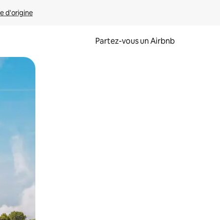
e d'origine
Partez-vous un Airbnb
et en les faisant glisser.