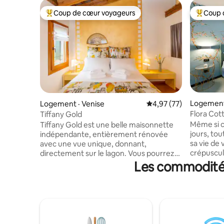
Coup de cœur voyageurs
Coup 
Coup de cœur voyageurs parmi les plus aimés
Coup de 
Logement
Logement · Venise
Note moyenne de 4,97
4,97 (77)
Flora Cot
Tiffany Gold
Même si c
Tiffany Gold est une belle maisonnette
jours, to
indépendante, entièrement rénovée
sa vie de 
avec une vue unique, donnant,
crépuscul
directement sur le lagon. Vous pourrez
sur le can
profiter de couchers de soleil à couper le
Les commodités 
fleurs, d
souffle depuis votre chambre. Elle est
maison où
structurée sur deux étages : au rez-de-
et serein.
chaussée cuisine et canapé lit
entièreme
confortable pour une personne et au
la boulev
premier étage une belle chambre double
projet de
avec salle de bain. Toute la maison est