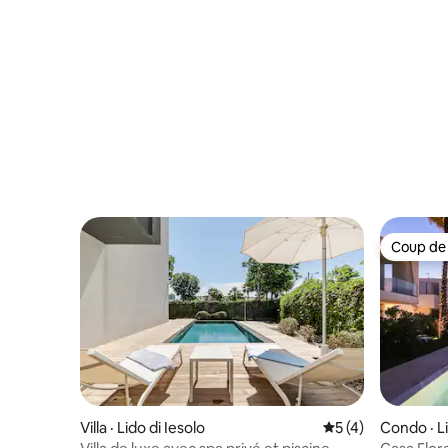
Coup de
Coup de
Villa · Lido di Iesolo
Note moyenne de 
5 (4)
Condo · Li