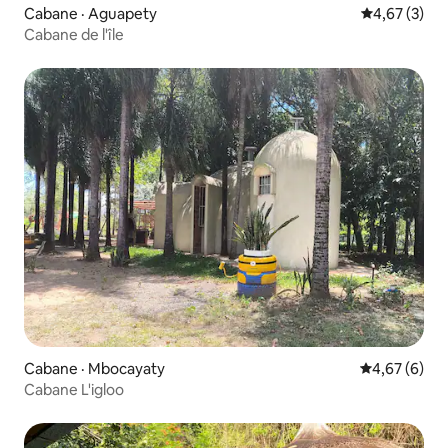
Cabane · Aguapety
Note moyenn
4,67 (3)
Cabane de l'île
Cabane · Mbocayaty
Note moyenn
4,67 (6)
Cabane L'igloo