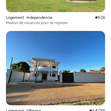
Logement · Independencia
Note moy
5 (3)
Maison de vacances pour se reposer
Logement · Villarrica
Note moyenn
4,8 (20)