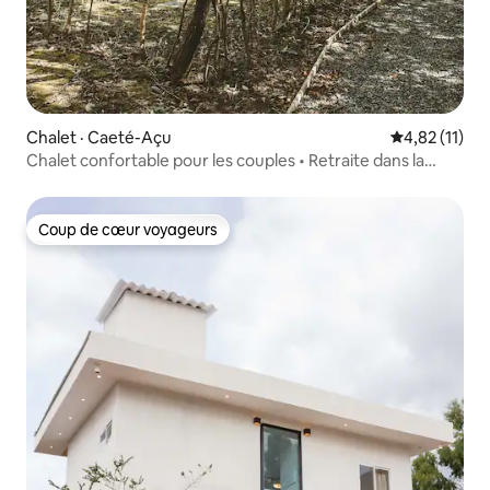
Chalet · Caeté-Açu
Note moyenne
4,82 (11)
Chalet confortable pour les couples • Retraite dans la
nature à Capão
Coup de cœur voyageurs
Coup de cœur voyageurs