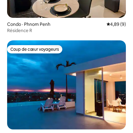
Condo · Phnom Penh
Note moyenn
4,89 (9)
Résidence R
Coup de cœur voyageurs
Coup de cœur voyageurs