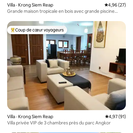
Villa · Krong Siem Reap
Note moyenne
4,96 (27)
Grande maison tropicale en bois avec grande piscine
privée et jardin
Coup de cœur voyageurs
Coup de cœur voyageurs parmi les plus aimés
Villa · Krong Siem Reap
Note moyenne
4,97 (91)
Villa privée VIP de 3 chambres près du parc Angkor