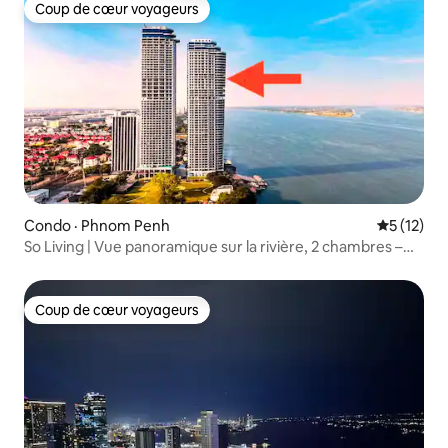
Coup de cœur voyageurs
Coup de cœur voyageurs
Condo · Phnom Penh
Note moye
5 (12)
So Living | Vue panoramique sur la rivière, 2 chambres –
39e étage
Coup de cœur voyageurs
Coup de cœur voyageurs