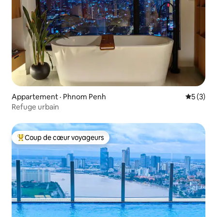
Appartement · Phnom Penh
Note moy
5 (3)
Refuge urbain
Coup de cœur voyageurs
Coup de cœur voyageurs parmi les plus aimés