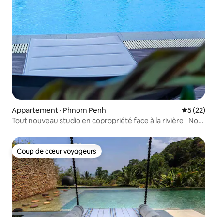
Appartement · Phnom Penh
Note moye
5 (22)
Tout nouveau studio en copropriété face à la rivière | Non-
fumeur
Coup de cœur voyageurs
Coup de cœur voyageurs