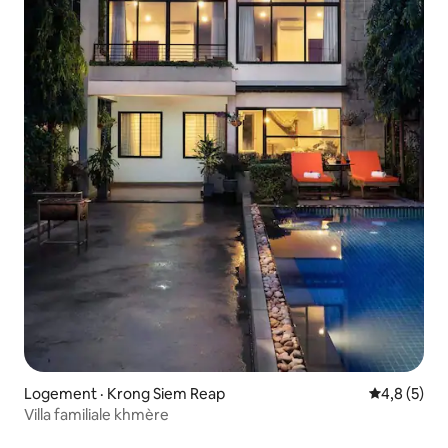
Logement · Krong Siem Reap
Note moyen
4,8 (5)
Villa familiale khmère