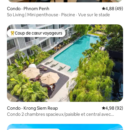
Condo · Phnom Penh
Note moyenne
4,88 (49)
So Living | Mini penthouse · Piscine · Vue sur le stade
Coup de cœur voyageurs
Coup de cœur voyageurs parmi les plus aimés
Condo · Krong Siem Reap
Note moyenne
4,98 (92)
Condo 2 chambres spacieux/paisible et central avec
piscine/salle de sport