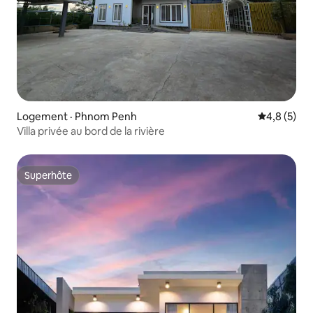
Logement · Phnom Penh
Note moyen
4,8 (5)
Villa privée au bord de la rivière
Superhôte
Superhôte