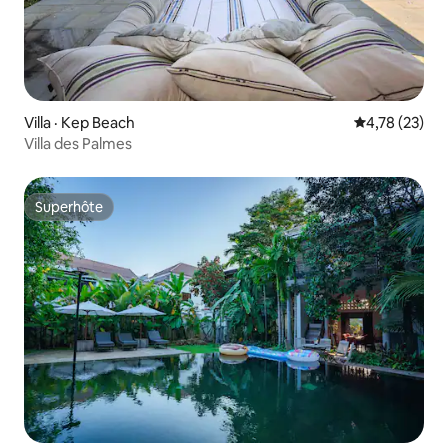
Villa · Kep Beach
Note moyenne
4,78 (23)
Villa des Palmes
Superhôte
Superhôte