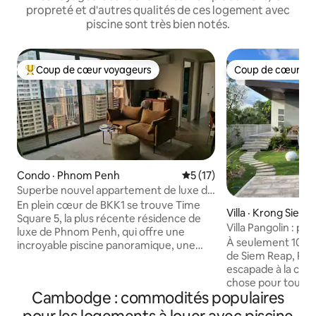
propreté et d'autres qualités de ces logement avec
piscine sont très bien notés.
Coup de cœur voyageurs
Coup de cœur vo
Coup de cœur voyageurs parmi les plus aimés
Coup de cœur vo
Condo · Phnom Penh
Note moyenne de 5 sur 5, 
5 (17)
Superbe nouvel appartement de luxe de
2 chambres à BKK1
En plein cœur de BKK1 se trouve Time
Villa · Krong Siem
Square 5, la plus récente résidence de
Villa Pangolin : plai
luxe de Phnom Penh, qui offre une
privé
À seulement 10 mi
incroyable piscine panoramique, une
de Siem Reap, Pang
salle de sport panoramique et un bar,
escapade à la ca
ainsi qu'une salle de yoga, une salle de
chose pour tous ! Rafraîchissez-vous
billard et une salle de jeux pour enfants,
Cambodge : commodités populaires
dans la piscine pr
le tout au 46e étage. L'appartement lui-
cascade, jouez à d
même a été conçu pour être