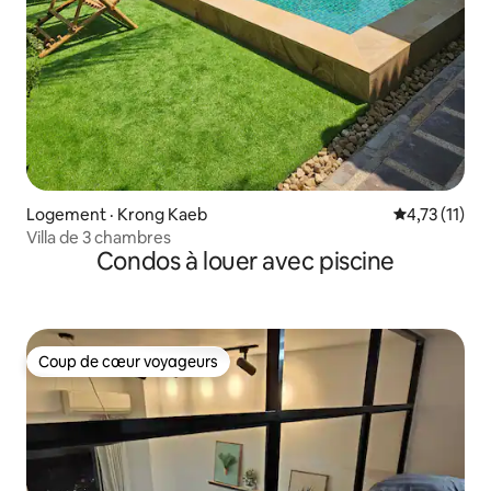
Logement · Krong Kaeb
Note moyenne
4,73 (11)
Villa de 3 chambres
Condos à louer avec piscine
Coup de cœur voyageurs
Coup de cœur voyageurs