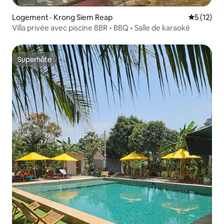
Logement · Krong Siem Reap
Note moye
5 (12)
Villa privée avec piscine 8BR • BBQ • Salle de karaoké
Superhôte
Superhôte