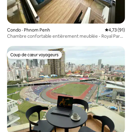
Condo · Phnom Penh
Note moyenne
4,73 (91)
Chambre confortable entièrement meublée - Royal Park
Condo
Coup de cœur voyageurs
Coup de cœur voyageurs