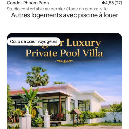
Condo · Phnom Penh
Note moyenne
4,85 (27)
Studio confortable au dernier étage du centre-ville
Autres logements avec piscine à louer
Coup de cœur voyageurs
Coup de cœur voyageurs