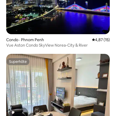
Condo · Phnom Penh
Note moyenne
4,87 (15)
Vue Aston Condo SkyView Norea-City & River
Superhôte
Superhôte